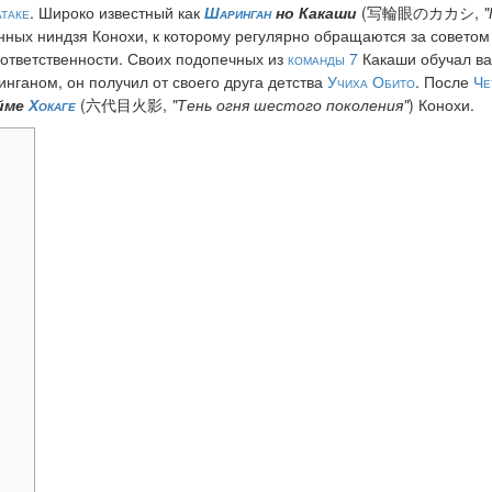
атаке
. Широко известный как
Шаринган
но Какаши
(写輪眼のカカシ,
"
ённых ниндзя Конохи, к которому регулярно обращаются за советом
 ответственности. Своих подопечных из
команды 7
Какаши обучал в
инганом, он получил от своего друга детства
Учиха Обито
. После
Че
йме
Хокаге
(六代目火影,
"Тень огня шестого поколения"
) Конохи.