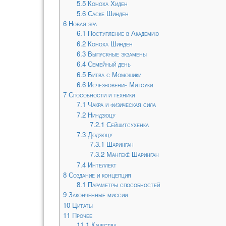
5.5
Коноха Хиден
5.6
Саске Шинден
6
Новая эра
6.1
Поступление в Академию
6.2
Коноха Шинден
6.3
Выпускные экзамены
6.4
Семейный день
6.5
Битва с Момошики
6.6
Исчезновение Митсуки
7
Способности и техники
7.1
Чакра и физическая сила
7.2
Ниндзюцу
7.2.1
Сейшитсухенка
7.3
Додзюцу
7.3.1
Шаринган
7.3.2
Мангекё Шаринган
7.4
Интеллект
8
Создание и концепция
8.1
Параметры способностей
9
Законченные миссии
10
Цитаты
11
Прочее
11.1
Качества