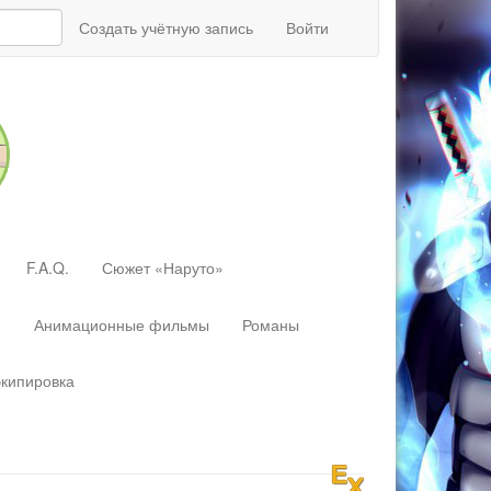
Создать учётную запись
Войти
F.A.Q.
Сюжет «Наруто»
»
Анимационные фильмы
Романы
экипировка
Перейти
к:
навигация
,
поиск