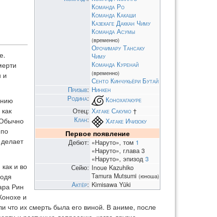
Команда Ро
Команда Какаши
Казекаге Даккан Чиму
Команда Асумы
(временно)
Орочимару Тансаку
е.
Чиму
Команда Куренай
мерти
(временно)
 и
Сенто Кинчукьёри Бутай
Призыв
:
Нинкен
Родина
:
Конохагакуре
ению
 как
Отец:
Хатаке Сакумо
†
Клан
:
 Обычно
Хатаке Ичизоку
 по
Первое появление
 делает
Дебют:
«Наруто», том
1
«Наруто», глава 3
«Наруто», эпизод
3
как и во
Сейю:
Inoue Kazuhiko
Tamura Mutsumi
ходя
(юноша)
Актёр
:
Kimisawa Yūki
ара Рин
Конохе и
ли что их смерть была его виной. В аниме, после