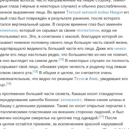
рые глаза (чёрные в некоторых случаях) и обычно расслабленное,
ачное выражение лица. Во время
Третьей мировой войны Ниндзя
ег
вый глаз был повреждён в результате ранения, после которого
тался вертикальный шрам. В скором времени глаз был заменён
ринганом
, который он скрывал за своим
протектором
, когда не
пользовал его. Это, в сочетании с маской, благодаря которой он
рывает нижнюю половину своего лица большую часть своей жизни,
едотвращало видимость большей части его лица. Даже его
нинкен
дели его лицо настолько редко, что большинство из них не помнит,
[15]
к оно выглядит на самом деле.
В некоторых случаях он полност
скрывает своё лицо, обнажая узкую челюсть и родинку под левым
[12]
олком своего рта.
В общем и целом, он считается очень
ивлекательным, что видно по реакции
Теучи
и
Аяме
, увидевших его
[16]
цо.
 протяжении большей части сюжета, Какаши носит стандартное
бмундирование шиноби Конохи:
бронежилет
, тёмно-синие штаны и
башку с длинными рукавами. Также он носит открытые перчатки с
таллическими пластинами на внешних сторонах ладоней, и был
[17]
мечен носящим ожерелье на цепочке под одеждой.
После
в целом остаётся прежним, за исключением красной нарукавной