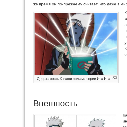
же время он по-прежнему считает, что даже в ми
К
к
о
н
о
у
К
с
Одержимость Какаши книгами серии Ича Ича
Внешность
Ка
ин
се