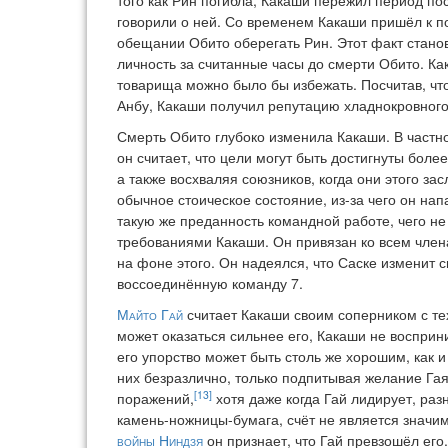
того как Рин погибла, Какаши пережил период по
говорили о ней. Со временем Какаши пришёл к п
обещании Обито оберегать Рин. Этот факт станов
личность за считанные часы до смерти Обито. Как
товарища можно было бы избежать. Посчитав, что
Анбу, Какаши получил репутацию хладнокровного
Смерть Обито глубоко изменила Какаши. В частн
он считает, что цели могут быть достигнуты боле
а также восхваляя союзников, когда они этого з
обычное стоическое состояние, из-за чего он на
такую же преданность командной работе, чего не
требованиями Какаши. Он привязан ко всем член
на фоне этого. Он надеялся, что Саске изменит с
воссоединённую команду 7.
Майто Гай
считает Какаши своим соперником с тех
может оказаться сильнее его, Какаши не восприни
его упорство может быть столь же хорошим, как 
них безразлично, только подпитывая желание Гая
[13]
поражений,
хотя даже когда Гай лидирует, раз
камень-ножницы-бумага, счёт не является значим
войны Ниндзя
он признает, что Гай превзошёл его