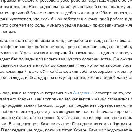
сттравматического стрессового расстройства, видя кошмары о её с
ониманию, что Рин предпочла погибнуть по своей воле, поэтому ег
ится причиной более тяжкого воздействия смерти Обито на него, с
аши чувствовал, что если бы он заботился о командной работе и др
 это облегчит его боль, Минато убедил Какаши присоединиться к А
 ниндзя.
ости, он стал сторонником командной работы и всегда ставит бла
е эффективно при работе вместе, прося о помощи, когда он в ней ну
аслуживают. Угроза жизням товарищей по команде — единственное, 
падает без пощады или испытывая чувство соперничества. Он ожид
 удаётся проявить никому до команды 7; несмотря на высокий уров
ам команды 7, даже к Учиха Саске, виня себя в совершённых им 
вои взгляды, и, благодаря своему терпению, к концу второй части 
 пор, как они впервые встретились в
Академии
. Несмотря на то, чт
мал его всерьёз. Гай воспринял это как вызов и начал стремиться 
и природный талант Какаши. Когда Гай предлагает соревнования, чт
 победить его «крутую и унывающую» личность. В начале первой ча
ница в счёте остаётся прежней; учитывая, что их соревнования вар
ым. В конце концов, Какаши считает Гая одним из самых близких и
. В последующие годы, получив титул Хокаге, Какаши продолжает н