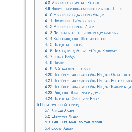
4.8
Миссия по спасению Казекаге
4.9
Инфильтрационная миссия на мосту Тенчи
4.10
Миссия по подавлению Акацки
4.11
Появление Трёххвостого
4.12
Миссия по поиску Итачи
4.13
Предначертанная битва между братьями
4.14
Высвобождение Шестихвостого
4.15
Нападение Пейна
4.16
Прошедшие действия ~Следы Конохи~
4.17
Гокаге Кайдан
4.18
Чикара
4.19
Райская жизнь на лодке
4.20
Четвёртая мировая война Ниндзя: Обратный от
4.21
Четвёртая мировая война Ниндзя: Конфронтац
4.22
Четвёртая мировая война Ниндзя: Кульминаци
4.23
Рождение Джинчурики Джуби
4.24
Нападение Отсутсуки Кагуи
5
Промежуточный период
5.1
Какаши Хиден
5.2
Шикамару Хиден
5.3
The Last: Naruto the Movie
5.4
Сакура Хиден