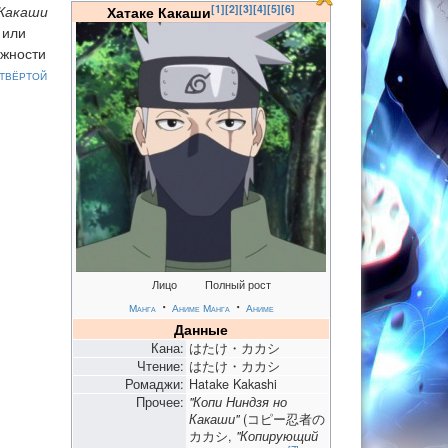
[1]
[2]
[3]
[4]
[5]
[6]
Какаши
Хатаке Какаши
 или
ажности
твёртой
Лицо
Полный рост
・
・
Манга
Аниме
Манга
Аниме
Данные
Кана:
はたけ・カカシ
Чтение:
はたけ・カカシ
Ромаджи:
Hatake Kakashi
Прочее:
"Копи Ниндзя но
Какаши"
(コピー忍者の
カカシ,
"Копирующий