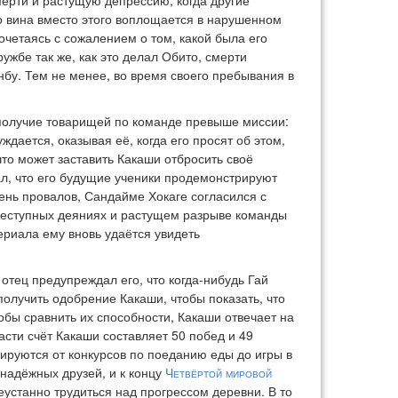
мерти и растущую депрессию, когда другие
о вина вместо этого воплощается в нарушенном
очетаясь с сожалением о том, какой была его
ужбе так же, как это делал Обито, смерти
нбу. Тем не менее, во время своего пребывания в
гополучие товарищей по команде превыше миссии:
ждается, оказывая её, когда его просят об этом,
что может заставить Какаши отбросить своё
ал, что его будущие ученики продемонстрируют
ень провалов, Сандайме Хокаге согласился с
преступных деяниях и растущем разрыве команды
сериала ему вновь удаётся увидеть
о отец предупреждал его, что когда-нибудь Гай
получить одобрение Какаши, чтобы показать, что
обы сравнить их способности, Какаши отвечает на
сти счёт Какаши составляет 50 побед и 49
ьируются от конкурсов по поеданию еды до игры в
 надёжных друзей, и к концу
Четвёртой мировой
еустанно трудиться над прогрессом деревни. В то