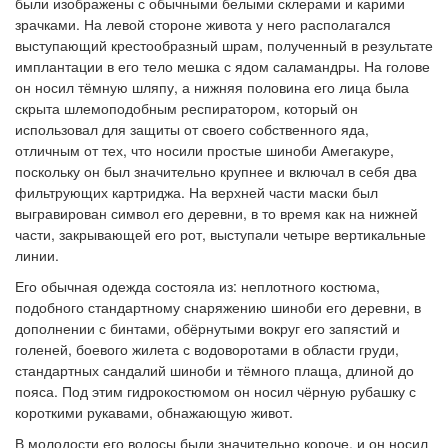
были изображены с обычными белыми склерами и карими
зрачками. На левой стороне живота у него располагался
выступающий крестообразный шрам, полученный в результате
имплантации в его тело мешка с ядом саламандры. На голове
он носил тёмную шляпу, а нижняя половина его лица была
скрыта шлемоподобным респиратором, который он
использовал для защиты от своего собственного яда,
отличным от тех, что носили простые шиноби Амегакуре,
поскольку он был значительно крупнее и включал в себя два
фильтрующих картриджа. На верхней части маски был
выгравирован символ его деревни, в то время как на нижней
части, закрывающей его рот, выступали четыре вертикальные
линии.
Его обычная одежда состояла из: неплотного костюма,
подобного стандартному снаряжению шиноби его деревни, в
дополнении с бинтами, обёрнутыми вокруг его запястий и
голеней, боевого жилета с водоворотами в области груди,
стандартных сандалий шиноби и тёмного плаща, длиной до
пояса. Под этим гидрокостюмом он носил чёрную рубашку с
короткими рукавами, обнажающую живот.
В молодости его волосы были значительно короче, и он носил