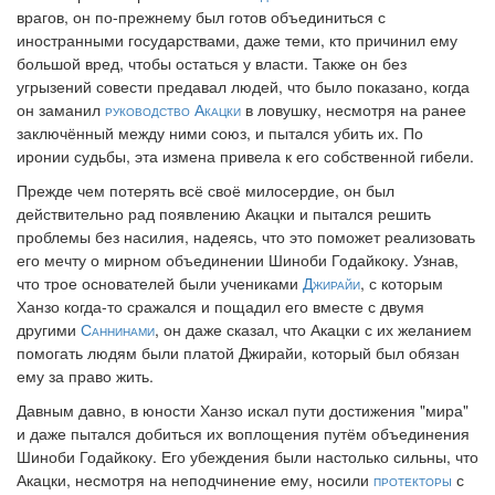
врагов, он по-прежнему был готов объединиться с
иностранными государствами, даже теми, кто причинил ему
большой вред, чтобы остаться у власти. Также он без
угрызений совести предавал людей, что было показано, когда
он заманил
руководство
Акацки
в ловушку, несмотря на ранее
заключённый между ними союз, и пытался убить их. По
иронии судьбы, эта измена привела к его собственной гибели.
Прежде чем потерять всё своё милосердие, он был
действительно рад появлению Акацки и пытался решить
проблемы без насилия, надеясь, что это поможет реализовать
его мечту о мирном объединении Шиноби Годайкоку. Узнав,
что трое основателей были учениками
Джирайи
, с которым
Ханзо когда-то сражался и пощадил его вместе с двумя
другими
Саннинами
, он даже сказал, что Акацки с их желанием
помогать людям были платой Джирайи, который был обязан
ему за право жить.
Давным давно, в юности Ханзо искал пути достижения "мира"
и даже пытался добиться их воплощения путём объединения
Шиноби Годайкоку. Его убеждения были настолько сильны, что
Акацки, несмотря на неподчинение ему, носили
протекторы
с