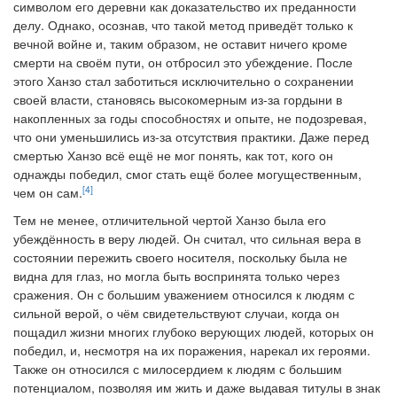
символом его деревни как доказательство их преданности
делу. Однако, осознав, что такой метод приведёт только к
вечной войне и, таким образом, не оставит ничего кроме
смерти на своём пути, он отбросил это убеждение. После
этого Ханзо стал заботиться исключительно о сохранении
своей власти, становясь высокомерным из-за гордыни в
накопленных за годы способностях и опыте, не подозревая,
что они уменьшились из-за отсутствия практики. Даже перед
смертью Ханзо всё ещё не мог понять, как тот, кого он
однажды победил, смог стать ещё более могущественным,
[4]
чем он сам.
Тем не менее, отличительной чертой Ханзо была его
убеждённость в веру людей. Он считал, что сильная вера в
состоянии пережить своего носителя, поскольку была не
видна для глаз, но могла быть воспринята только через
сражения. Он с большим уважением относился к людям с
сильной верой, о чём свидетельствуют случаи, когда он
пощадил жизни многих глубоко верующих людей, которых он
победил, и, несмотря на их поражения, нарекал их героями.
Также он относился с милосердием к людям с большим
потенциалом, позволяя им жить и даже выдавая титулы в знак