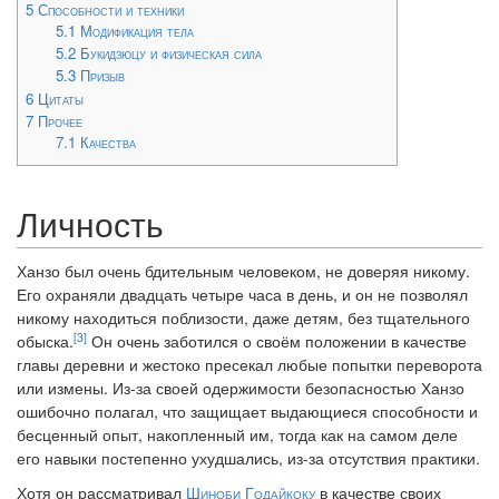
5
Способности и техники
5.1
Модификация тела
5.2
Букидзюцу и физическая сила
5.3
Призыв
6
Цитаты
7
Прочее
7.1
Качества
Личность
Ханзо был очень бдительным человеком, не доверяя никому.
Его охраняли двадцать четыре часа в день, и он не позволял
никому находиться поблизости, даже детям, без тщательного
[3]
обыска.
Он очень заботился о своём положении в качестве
главы деревни и жестоко пресекал любые попытки переворота
или измены. Из-за своей одержимости безопасностью Ханзо
ошибочно полагал, что защищает выдающиеся способности и
бесценный опыт, накопленный им, тогда как на самом деле
его навыки постепенно ухудшались, из-за отсутствия практики.
Хотя он рассматривал
Шиноби Годайкоку
в качестве своих