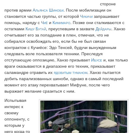
стороне
против армии
Альянса Шиноби
. После мобилизации он
становится частью группы, от которой
Чукичи
запрашивает
помощь, наряду с
Чиё
и
Кимимаро
. Позже они сталкиваются с
остатками
Кишу Бутай
, преуспевшим в захвате
Дейдары
. Ханзо
отчитывает его за попадание в плен, отмечая, что не
собирался освобождать его, если бы не был связан
контрактом с Кучиёсе: Эдо Тенсей, будучи вынужденным
следовать воле пользователя техники. Преследуя
отступающую оппозицию, Ханзо призывает
Ибусе
и, как только
враги оказываются в диапазоне его техник, приказывает
саламандре отравить их
ядовитым туманом
. Ханзо пытается
добить парализованных шиноби, однако в самый последний
момент его атаку перехватывает Мифуне, после чего
выражает желание сразиться с ним.
Испытывая
интерес к
своему
оппоненту, с
которым у
него когда-то