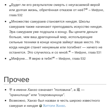
„
Будет ли его результатом смерть с неугасаемой верой
или долгая жизнь, обретённая отказом от неё?
“
–
,
Мифуне
глава 532
„
Множество самураев становятся ниндзя. Школы
самураев также начинают преподавать искусство ниндзя.
Эра самураев уже подошла к концу. Вы цените деньги
больше, чем ваш драгоценный мир, использующие
сильные техники в конце концов займут ваше место. Но
когда ниндзя станет ненужным или погибнет — ничего не
останется. Это случилось и со мной.
“
–
,
Мифуне
глава 531
„
Мифуне... Я верю в тебя!
“
–
,
Мифуне
глава 532
Прочее
半 в имени
Ханзо
означает
"половина"
, а 蔵 —
"хранилище"
или
"сокровищница"
.
Возможно, Ханзо был назван в честь широко известного
самурая и ниндзя
Хаттори Ханзо
.