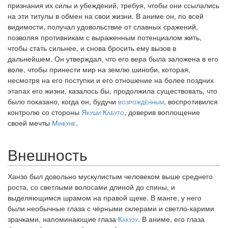
признания их силы и убеждений, требуя, чтобы они ссылались
на эти титулы в обмен на свои жизни. В аниме он, по всей
видимости, получал удовольствие от славных сражений,
позволяя противникам с выраженным потенциалом жить,
чтобы стать сильнее, и снова бросить ему вызов в
дальнейшем. Он утверждал, что его вера была заложена в его
воле, чтобы принести мир на землю шиноби, которая,
несмотря на его поступки и его отношение на более поздних
этапах его жизни, казалось бы, продолжила существовать, что
было показано, когда он, будучи
возрождённым
, воспротивился
контролю со стороны
Якуши Кабуто
, доверив воплощение
своей мечты
Мифуне
.
Внешность
Ханзо был довольно мускулистым человеком выше среднего
роста, со светлыми волосами длиной до спины, и
выделяющимся шрамом на правой щеке. В манге, у него
были необычные глаза с чёрными склерами и светло-карими
зрачками, напоминающие глаза
Какузу
. В аниме, его глаза