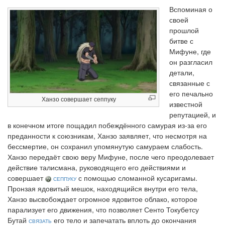
Вспоминая о
своей
прошлой
битве с
Мифуне, где
он разгласил
детали,
связанные с
его печально
Ханзо совершает сеппуку
известной
репутацией, и
в конечном итоге пощадил побеждённого самурая из-за его
преданности к союзникам, Ханзо заявляет, что несмотря на
бессмертие, он сохранил упомянутую самураем слабость.
Ханзо передаёт свою веру Мифуне, после чего преодолевает
действие талисмана, руководящего его действиями и
совершает
сеппуку
с помощью сломанной кусаригамы.
Пронзая ядовитый мешок, находящийся внутри его тела,
Ханзо высвобождает огромное ядовитое облако, которое
парализует его движения, что позволяет Сенто Токубетсу
Бутай
связать
его тело и запечатать вплоть до окончания