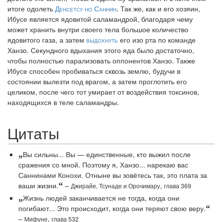
итоге одолеть
Денсетсу но Саннин
. Так же, как и его хозяин,
Ибусе является ядовитой саламандрой, благодаря чему
может хранить внутри своего тела большое количество
ядовитого газа, а затем
выдохнуть
его изо рта по команде
Ханзо. Секундного вдыхания этого яда было достаточно,
чтобы полностью парализовать оппонентов Ханзо. Также
Ибусе способен пробиваться сквозь землю, будучи в
состоянии вылезти под врагом, а затем проглотить его
целиком, после чего тот умирает от воздействия токсинов,
находящихся в теле саламандры.
Цитаты
„
Вы сильны... Вы — единственные, кто выжил после
сражения со мной. Поэтому я, Ханзо... нарекаю вас
Саннинами Конохи. Отныне вы зовётесь так, это плата за
ваши жизни.
“
–
,
Джирайе, Тсунаде и Орочимару
глава 369
„
Жизнь людей заканчивается не тогда, когда они
погибают... Это происходит, когда они теряют свою веру.
“
–
,
Мифуне
глава 532