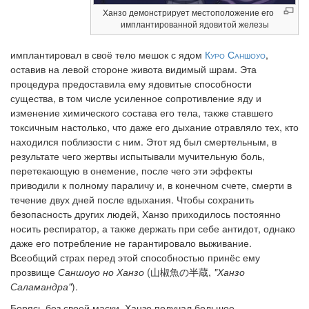
Ханзо демонстрирует местоположение его
имплантированной ядовитой железы
имплантировал в своё тело мешок с ядом
Куро Саншоуо
,
оставив на левой стороне живота видимый шрам. Эта
процедура предоставила ему ядовитые способности
существа, в том числе усиленное сопротивление яду и
изменение химического состава его тела, также ставшего
токсичным настолько, что даже его дыхание отравляло тех, кто
находился поблизости с ним. Этот яд был смертельным, в
результате чего жертвы испытывали мучительную боль,
перетекающую в онемение, после чего эти эффекты
приводили к полному параличу и, в конечном счете, смерти в
течение двух дней после вдыхания. Чтобы сохранить
безопасность других людей, Ханзо приходилось постоянно
носить респиратор, а также держать при себе антидот, однако
даже его потребление не гарантировало выживание.
Всеобщий страх перед этой способностью принёс ему
прозвище
Саншоуо но Ханзо
(山椒魚の半蔵,
"Ханзо
Саламандра"
).
Борясь без своей маски, Ханзо получал большое