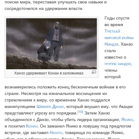
поиски мира, переставая улучшать свои навыки и
сосредоточился на удержании власти.
Годы спустя
во время
Третьей
мировой войны
Ниндзя
, Ханзо
стало
известно о
группе ниндзя
,
члены
Ханзо удерживает Конан в заложниках
которой
вознамерились положить конец бесконечным войнам в его
стране. Несмотря на изначальное восхищение их
стремлением к миру, со временем Ханзо поддался
манипуляциям
Шимура Данзо
, который внушил ему, что Акацки
[10]
представляют угрозу его порядкам.
Затем Ханзо
объединился с Данзо, чтобы убить лидера организации,
Яхико
,
и похитил
Конан
. Он заманил Яхико в ловушку под предлогом
встречи, где заставил
Нагато
, товарища по команде Яхико,
убить его в обмен на жизнь Конан. Тем не менее, Яхико