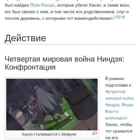
был найден
Пейн Рикудо
, которые убили Ханзо, а также всех,
кто был связан с ним, в том числе его родственников, слуг и
[15]
[16]
послов деревень, с которыми тот взаимодействовал.
Действие
Четвертая мировая война Ниндзя:
Конфронтация
В рамках
подготовки к
Четвёртой
мировой войне
Ниндзя
,
Якуши
Кабуто
возрождает
Ханзо, чтобы
тот сражался
Ханзо сталкивается с Мифуне
на его