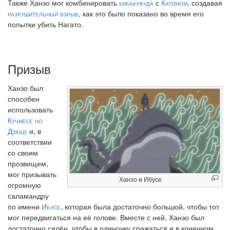
Также Ханзо мог комбинировать
кибакуфуда
с
Катоном
, создавая
разрушительный взрыв
, как это было показано во время его
попытки убить Нагато.
Призыв
Ханзо был
способен
использовать
Кучиёсе но
Дзюцу
и, в
соответствии
со своим
прозвищем,
мог призывать
Ханзо и Ибусе
огромную
саламандру
по имени
Ибусе
, которая была достаточно большой, чтобы тот
мог передвигаться на её голове. Вместе с ней, Ханзо был
достаточно силён, чтобы в одиночку сражаться и в конечном