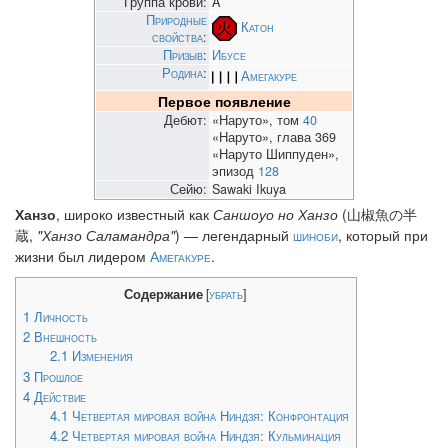
Группа крови:
A
Природные
Катон
свойства
:
Призыв
:
Ибусе
Родина
:
Амегакуре
Первое появление
Дебют:
«Наруто», том
40
«Наруто», глава 369
«Наруто Шиппуден»,
эпизод
128
Сейю:
Sawaki Ikuya
Ханзо
, широко известный как
Саншоуо но Ханзо
(山椒魚の半
蔵,
"Ханзо Саламандра"
) — легендарный
шиноби
, который при
жизни был лидером
Амегакуре
.
Содержание
[
убрать
]
1
Личность
2
Внешность
2.1
Изменения
3
Прошлое
4
Действие
4.1
Четвертая мировая война Ниндзя: Конфронтация
4.2
Четвертая мировая война Ниндзя: Кульминация