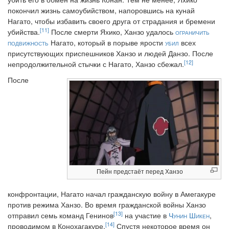
покончил жизнь самоубийством, напоровшись на кунай
Нагато, чтобы избавить своего друга от страдания и бремени
[11]
убийства.
После смерти Яхико, Ханзо удалось
ограничить
подвижность
Нагато, который в порыве ярости
убил
всех
присутствующих приспешников Ханзо и людей Данзо. После
[12]
непродолжительной стычки с Нагато, Ханзо сбежал.
После
Пейн предстаёт перед Ханзо
конфронтации, Нагато начал гражданскую войну в Амегакуре
против режима Ханзо. Во время гражданской войны Ханзо
[13]
отправил семь команд Генинов
на участие в
Чунин Шикен
,
[14]
проводимом в Конохагакуре.
Спустя некоторое время он