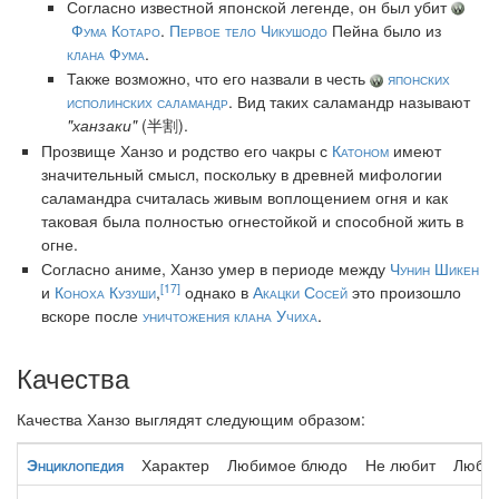
Согласно известной японской легенде, он был убит
Фума Котаро
.
Первое тело Чикушодо
Пейна было из
клана Фума
.
Также возможно, что его назвали в честь
японских
исполинских саламандр
. Вид таких саламандр называют
"ханзаки"
(半割).
Прозвище Ханзо и родство его чакры с
Катоном
имеют
значительный смысл, поскольку в древней мифологии
саламандра считалась живым воплощением огня и как
таковая была полностью огнестойкой и способной жить в
огне.
Согласно аниме, Ханзо умер в периоде между
Чунин Шикен
[17]
и
Коноха Кузуши
,
однако в
Акацки Сосей
это произошло
вскоре после
уничтожения клана Учиха
.
Качества
Качества Ханзо выглядят следующим образом:
Энциклопедия
Характер
Любимое блюдо
Не любит
Любим