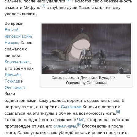
сильнее, после чего удалился.
Несмотря свою убеждённость
[7]
в смерти Мифуне,
в глубине души Ханзо знал, что тому
удалось выжить.
Во время
Второй
мировой войны
Ниндзя
, Ханзо
сражался с
шиноби
Конохагакуре
,
в то время как
Джирайя
,
Ханзо нарекает Джирайю, Тсунаде и
Тсунаде
и
Орочимару Саннинами
Орочимару
были
единственными, кому удалось пережить сражение с ним. В
награду за это, он нарёк их
Саннинами
Конохи и велел им
[8]
ссылаться на эти титулы в обмен на возможность жить.
Также он неоднократно сражался с
Чиё
, которая разработала
[9]
противоядие от яда его
саламандры
.
Впоследствии после
этого, Ханзо утратил свою убеждённость и решил прекратить