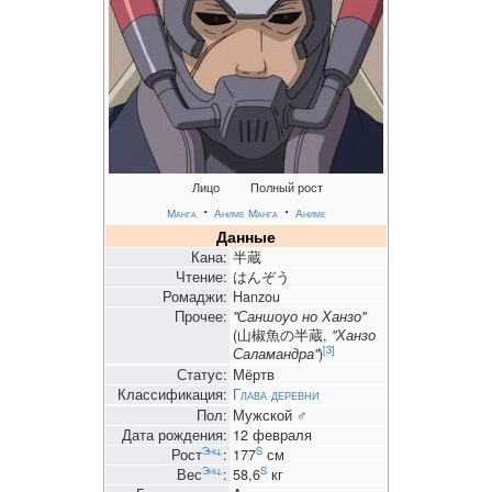
Лицо
Полный рост
・
・
Манга
Аниме
Манга
Аниме
Данные
Кана:
半蔵
Чтение:
はんぞう
Ромаджи:
Hanzou
Прочее:
"Саншоуо но Ханзо"
(山椒魚の半蔵,
"Ханзо
[3]
Саламандра"
)
Статус:
Мёртв
Классификация:
Глава деревни
Пол:
Мужской ♂
Дата рождения:
12 февраля
Энц.
S
Рост
:
177
см
Энц.
S
Вес
:
58,6
кг