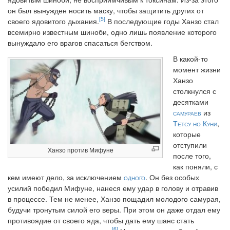
он был вынужден носить маску, чтобы защитить других от
[5]
своего ядовитого дыхания.
В последующие годы Ханзо стал
всемирно известным шиноби, одно лишь появление которого
вынуждало его врагов спасаться бегством.
В какой-то
момент жизни
Ханзо
столкнулся с
десятками
самураев
из
Тетсу но Куни
,
которые
отступили
Ханзо против Мифуне
после того,
как поняли, с
кем имеют дело, за исключением
одного
. Он без особых
усилий победил Мифуне, нанеся ему удар в голову и отравив
в процессе. Тем не менее, Ханзо пощадил молодого самурая,
будучи тронутым силой его веры. При этом он даже отдал ему
противоядие от своего яда, чтобы дать ему шанс стать
[6]