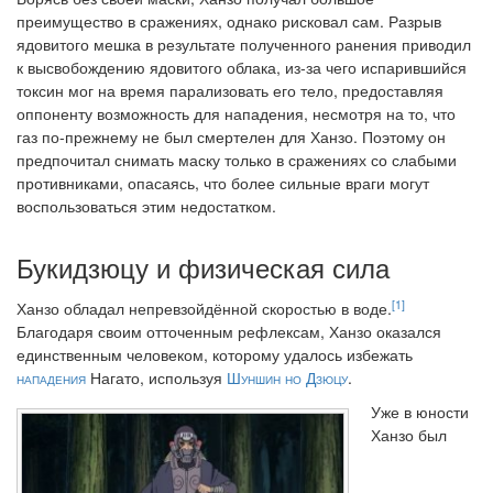
преимущество в сражениях, однако рисковал сам. Разрыв
ядовитого мешка в результате полученного ранения приводил
к высвобождению ядовитого облака, из-за чего испарившийся
токсин мог на время парализовать его тело, предоставляя
оппоненту возможность для нападения, несмотря на то, что
газ по-прежнему не был смертелен для Ханзо. Поэтому он
предпочитал снимать маску только в сражениях со слабыми
противниками, опасаясь, что более сильные враги могут
воспользоваться этим недостатком.
Букидзюцу и физическая сила
[1]
Ханзо обладал непревзойдённой скоростью в воде.
Благодаря своим отточенным рефлексам, Ханзо оказался
единственным человеком, которому удалось избежать
нападения
Нагато, используя
Шуншин но Дзюцу
.
Уже в юности
Ханзо был