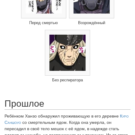
Перед смертью
Возрождённый
Без респиратора
Прошлое
Ребёнком Ханзо обнаружил проживающую в его деревне
Куро
Саншоуо
со смертельным ядом. Когда она умерла, он
пересадил в своё тело мешок с её ядом, в надежде стать
ядовитым шиноби, не восприимчивым к токсинам. Из-за этого