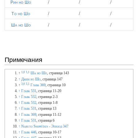
Рин но Шо
/
/
/
То но Шо
/
/
/
Ша но Шо
/
/
/
Примечания
1,0
1,1
↑
Ша но Шо
, страница 143
↑
Джин но Шо
, страница 147
3,0
3,1
↑
Глава 369
, страница 10
↑
Глава 531
, страница 11-20
↑
Глава 532
, страница 2-3
↑
Глава 532
, страница 1-8
↑
Глава 531
, страница 13
↑
Глава 369
, страница 11-12
↑
Глава 531
, страница 6
↑
Naruto Shippūden - Эпизод 347
↑
Глава 446
, страница 10-17