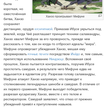
была
короткая, но
ожесточённая
Ханзо проигрывает Мифуне
битва, Ханзо
сохраняет
дистанцию, орудуя
кусаригамой
. Приказав Ибусе укрыться под
землей, когда Чиё разглашает принцип техники саламандры,
Ханзо хвалит Мифуне за его проворность, прежде чем
рассказать о том, как он когда-то отбросил идеалы "мира".
Мифуне опровергает убеждения Ханзо, мешая ему
сформировать
ручные печати
посредством
Иайдо
и, тем самым,
препятствуя использованию
Ниндзюцу
. Вспоминая своё
прошлое, Ханзо пытается контратаковать, поручив Ибусе
проглотить самурая, в результате чего Мифуне едва не
задыхается в ядовитом рту. Разрезав голову саламандры,
Мифуне атакует Ханзо напрямую, что приводит к
столкновению легендарных шиноби и самурая. В отличие от
их первого сражения, Мифуне выходит победителем,
разрезая кусаригаму Ханзо, вместе с его телом и
респиратором. Самурай заявляет, что отказ от прежних
убеждений привёл к притуплению навыков.