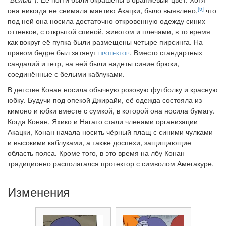
[5]
она никогда не снимала мантию Акацки, было выявлено,
что
под ней она носила достаточно откровенную одежду синих
оттенков, с открытой спиной, животом и плечами, в то время
как вокруг её пупка были размещены четыре пирсинга. На
правом бедре был затянут
протектор
. Вместо стандартных
сандалий и гетр, на ней были надеты синие брюки,
соединённые с белыми каблуками.
В детстве Конан носила обычную розовую футболку и красную
юбку. Будучи под опекой Джирайи, её одежда состояла из
кимоно и юбки вместе с сумкой, в которой она носила бумагу.
Когда Конан, Яхико и Нагато стали членами организации
Акацки, Конан начала носить чёрный плащ с синими чулками
и высокими каблуками, а также доспехи, защищающие
область пояса. Кроме того, в это время на лбу Конан
традиционно располагался протектор с символом Амегакуре.
Изменения