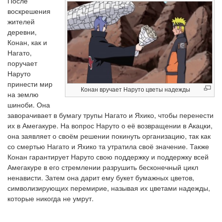
После
воскрешения
жителей
деревни,
Конан, как и
Нагато,
поручает
Наруто
принести мир
Конан вручает Наруто цветы надежды
на землю
шиноби. Она
заворачивает в бумагу трупы Нагато и Яхико, чтобы перенести
их в Амегакуре. На вопрос Наруто о её возвращении в Акацки,
она заявляет о своём решении покинуть организацию, так как
со смертью Нагато и Яхико та утратила своё значение. Также
Конан гарантирует Наруто свою поддержку и поддержку всей
Амегакуре в его стремлении разрушить бесконечный цикл
ненависти. Затем она дарит ему букет бумажных цветов,
символизирующих перемирие, называя их цветами надежды,
которые никогда не умрут.