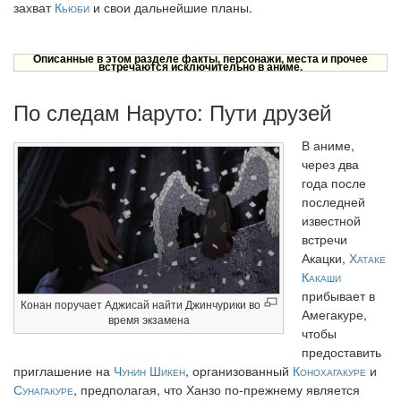
захват
Кьюби
и свои дальнейшие планы.
Описанные в этом разделе факты, персонажи, места и прочее
встречаются исключительно в аниме.
По следам Наруто: Пути друзей
В аниме,
через два
года после
последней
известной
встречи
Акацки,
Хатаке
Какаши
прибывает в
Конан поручает Аджисай найти Джинчурики во
Амегакуре,
время экзамена
чтобы
предоставить
приглашение на
Чунин Шикен
, организованный
Конохагакуре
и
Сунагакуре
, предполагая, что Ханзо по-прежнему является