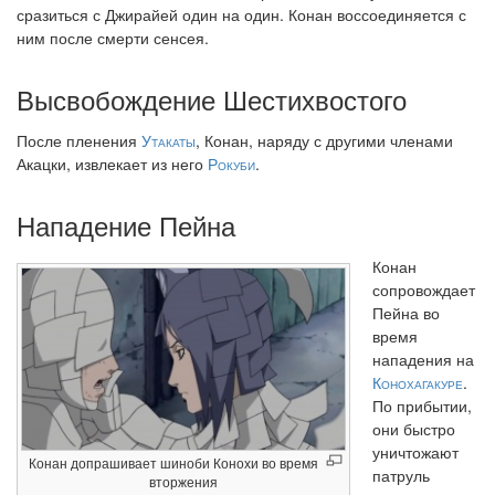
сразиться с Джирайей один на один. Конан воссоединяется с
ним после смерти сенсея.
Высвобождение Шестихвостого
После пленения
Утакаты
, Конан, наряду с другими членами
Акацки, извлекает из него
Рокуби
.
Нападение Пейна
Конан
сопровождает
Пейна во
время
нападения на
Конохагакуре
.
По прибытии,
они быстро
уничтожают
Конан допрашивает шиноби Конохи во время
патруль
вторжения