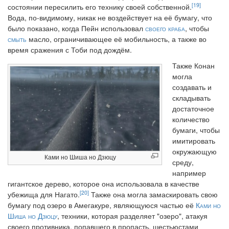
[19]
состоянии пересилить его технику своей собственной.
Вода, по-видимому, никак не воздействует на её бумагу, что
было показано, когда Пейн использовал
своего краба
, чтобы
смыть
масло, ограничивающее её мобильность, а также во
время сражения с Тоби под дождём.
Также Конан
могла
создавать и
складывать
достаточное
количество
бумаги, чтобы
имитировать
окружающую
Ками но Шиша но Дзюцу
среду,
например
гигантское дерево, которое она использовала в качестве
[20]
убежища для Нагато.
Также она могла замаскировать свою
бумагу под озеро в Амегакуре, являющуюся частью её
Ками но
Шиша но Дзюцу
, техники, которая разделяет "озеро", атакуя
своего противника, попавшего в пропасть, шестьюстами