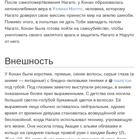
После самопожертвования Нагато, у Конан образовалась
непоколебимая вера в
Узумаки Наруто
, человека, которому
Нагато доверил свою миссию принести мир на землю шиноби.
Помимо этого, в попытках не дать Тоби завладеть телом
Нагато, Конан была готова пойти на самоубийство, чтобы
уничтожить своего заклятого врага и защитить Нагато и Наруто
от него.
Внешность
У Конан были короткие, прямые, синие волосы, серые глаза (в
аниме — янтарные) с бледно-лиловыми тенями и
лабретом
под губой. Под глазами заметно выступали ресницы, в аниме
показанные более ярко выраженными. С детства она носила
большой светло-голубой бумажный цветок в волосах. Её
выражение лица обычно оставалось нейтральным, однако
время от времени девушка становилась возмущённой или
беспокойной, когда Нагато использовал технику, угрожающую
его жизни. Она носила плащ Акацки с алыми облаками и
кольцо на среднем пальце правой руки с канджи
Бьяку
(白,
"Белый"
). Её ногти были окрашены в оранжевый цвет. Хотя