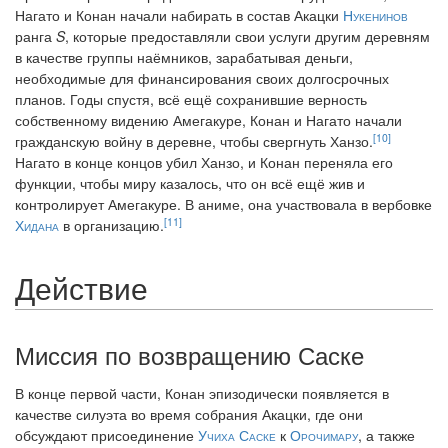
Нагато и Конан начали набирать в состав Акацки
Нукенинов
ранга
S
, которые предоставляли свои услуги другим деревням
в качестве группы наёмников, зарабатывая деньги,
необходимые для финансирования своих долгосрочных
планов. Годы спустя, всё ещё сохранившие верность
собственному видению Амегакуре, Конан и Нагато начали
[10]
гражданскую войну в деревне, чтобы свергнуть Ханзо.
Нагато в конце концов убил Ханзо, и Конан переняла его
функции, чтобы миру казалось, что он всё ещё жив и
контролирует Амегакуре. В аниме, она участвовала в вербовке
[11]
Хидана
в организацию.
Действие
Миссия по возвращению Саске
В конце первой части, Конан эпизодически появляется в
качестве силуэта во время собрания Акацки, где они
обсуждают присоединение
Учиха Саске
к
Орочимару
, а также