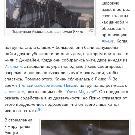
широкую
известность за
свои таланты
как шиноби и
образовали
Первичные Акацки, возглавляемые Яхико
организацию
Акацки
. Когда
их группа стала слишком большой, они были вынуждены
найти другое убежище и оставить дом, в котором они когда-то
жили с Джирайей. Когда они собирались уйти, двое ниндзя из
Ивагакуре
атаковали их укрытие, однако Яхико среагировал
вовремя, и они воспользовались путём эвакуации, чтобы
[4]
спастись. Помимо этого, Конан сблизилась с Яхико.
Во
время
Третьей мировой войны Ниндзя
, их группа встретилась с
человеком
, называющим себя "
Учиха Мадарой
". Он предложил
оказать содействие в их деятельности, но Яхико отказался от
этого предложения, подозревая, что он всего лишь хотел
[9]
использовать их.
В стремлении
к миру, ряды
Акацки