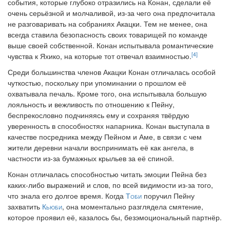
события, которые глубоко отразились на Конан, сделали её
очень серьёзной и молчаливой, из-за чего она предпочитала
не разговаривать на собраниях Акацки. Тем не менее, она
всегда ставила безопасность своих товарищей по команде
выше своей собственной. Конан испытывала романтические
[4]
чувства к Яхико, на которые тот отвечал взаимностью.
Среди большинства членов Акацки Конан отличалась особой
чуткостью, поскольку при упоминании о прошлом её
охватывала печаль. Кроме того, она испытывала большую
лояльность и вежливость по отношению к Пейну,
беспрекословно подчиняясь ему и сохраняя твёрдую
уверенность в способностях напарника. Конан выступала в
качестве посредника между Пейном и Аме, в связи с чем
жители деревни начали воспринимать её как ангела, в
частности из-за бумажных крыльев за её спиной.
Конан отличалась способностью читать эмоции Пейна без
каких-либо выражений и слов, по всей видимости из-за того,
что знала его долгое время. Когда
Тоби
поручил Пейну
захватить
Кьюби
, она моментально разглядела смятение,
которое проявил её, казалось бы, безэмоциональный партнёр.