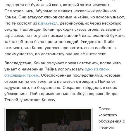
подвергся её бумажный клон, который затем исчезает.
Осмотревшись, Абураме замечают нескольких двойников
Конан. Они атакуют клонов своими кикайчу, но вскоре узнают,
что те состоят из
кибакуфуда
, детонирующих через несколько
секунд. Настоящая Конан проходит сквозь огонь, вызванный
взрывами, не получая никаких ранений из-за влажной бумаги,
так как её тело было пропитано водой. Увидев это, Шиби
отмечает, что Конан удалось превратить свою слабость в
преимущество, по достоинству оценив её интеллект.
Впоследствии, Конан получает приказ отступить, после чего
узнаёт о намерении Пейна использовать
одну из своих
опаснейших техник
. Обеспокоенная последствиями, которые
отразятся на его теле, она пытается отговорить Пейна от
задуманного, но безуспешно. Сохраняя твёрдость в своих
убеждениях, Пейн применяет масштабную версию Шинра
Тенсей, уничтожая Коноху.
После
короткого
обсуждения с
Пейном