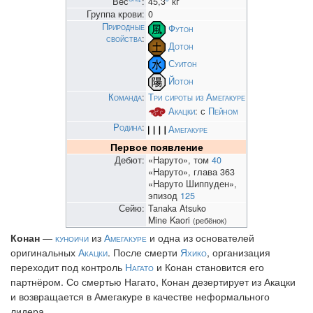
Вес
:
45,3
кг
Группа крови:
0
Природные
Футон
свойства
:
Дотон
Суитон
Йотон
Команда
:
Три сироты из Амегакуре
Акацки
: с
Пейном
Родина
:
Амегакуре
Первое появление
Дебют:
«Наруто», том
40
«Наруто», глава 363
«Наруто Шиппуден»,
эпизод
125
Сейю:
Tanaka Atsuko
Mine Kaori
(ребёнок)
Конан
—
куноичи
из
Амегакуре
и одна из основателей
оригинальных
Акацки
. После смерти
Яхико
, организация
переходит под контроль
Нагато
и Конан становится его
партнёром. Со смертью Нагато, Конан дезертирует из Акацки
и возвращается в Амегакуре в качестве неформального
лидера.