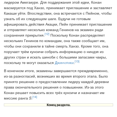
лидером Амегакуре. Для поддержания этой идеи, Конан
маскируется под Ханзо, принимает приглашение и заставляет
Какаши уйти. Впоследствии, она встречается с Пейном, чтобы
узнать об их следующем шаге. Будучи не готовым
афишировать действия Акацки, Пейн принимает приглашение
и отправляет несколько команд Генинов на экзамен ради
[12]
сохранения прикрытия.
Поскольку Конан распределяет
нескольких Генинов по командам, она также сообщает им,
чтобы они сохранили в тайне смерть Ханзо. Кроме того, она
поручает трём куноичи собрать информацию о ниндзя из
других стран и искать шиноби с большими запасами чакры,
[13]
поскольку те могут оказаться
Джинчурики
.
В конечном итоге, экзамены завершаются преждевременно,
из-за разногласий, возникших во время второго этапа. Было
принято решение о предоставлении лидеру каждой деревни
права окончательного решения о повышении. Из-за этого
Конан решает повысить всех трёх куноичи и назначает им
[14]
миссию ранга
S
.
Конец раздела.