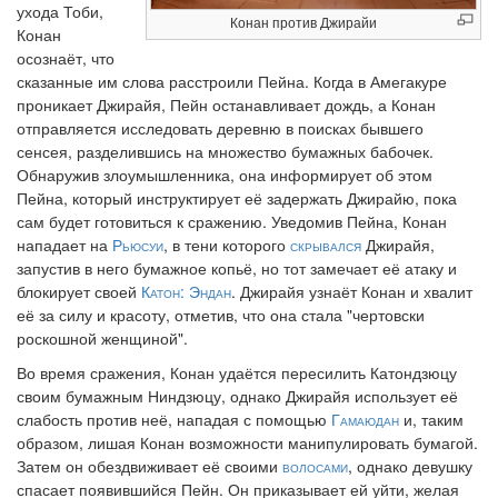
ухода Тоби,
Конан против Джирайи
Конан
осознаёт, что
сказанные им слова расстроили Пейна. Когда в Амегакуре
проникает Джирайя, Пейн останавливает дождь, а Конан
отправляется исследовать деревню в поисках бывшего
сенсея, разделившись на множество бумажных бабочек.
Обнаружив злоумышленника, она информирует об этом
Пейна, который инструктирует её задержать Джирайю, пока
сам будет готовиться к сражению. Уведомив Пейна, Конан
нападает на
Рьюсуи
, в тени которого
скрывался
Джирайя,
запустив в него бумажное копьё, но тот замечает её атаку и
блокирует своей
Катон: Эндан
. Джирайя узнаёт Конан и хвалит
её за силу и красоту, отметив, что она стала "чертовски
роскошной женщиной".
Во время сражения, Конан удаётся пересилить Катондзюцу
своим бумажным Ниндзюцу, однако Джирайя использует её
слабость против неё, нападая с помощью
Гамаюдан
и, таким
образом, лишая Конан возможности манипулировать бумагой.
Затем он обездвиживает её своими
волосами
, однако девушку
спасает появившийся Пейн. Он приказывает ей уйти, желая