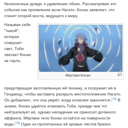
бесконечные дожди, к удивлению обоих. Рассматривая это
событие как проявление воли Нагато, Конан заявляет, что
станет опорой моста, ведущего к миру.
Называя себя
"тьмой",
которая
сокрушит
свет, Тоби
хватает Конан
за горло,
Мёртвая Конан
предотвращая заготовленную ей технику, и погружает её в
Гендзюцу, чтобы заставить раскрыть местоположение Нагато.
[15]
Он добавляет, что она умрёт, когда иллюзия закончится.
В
аниме, Конан удаётся атаковать Тоби, прежде чем тот
нейтрализует её, однако нападение не приносит должного
эффекта. Мёртвое тело Конан остаётся на поверхности
[16]
воды.
Один из пропитанных её кровью листов бумаги