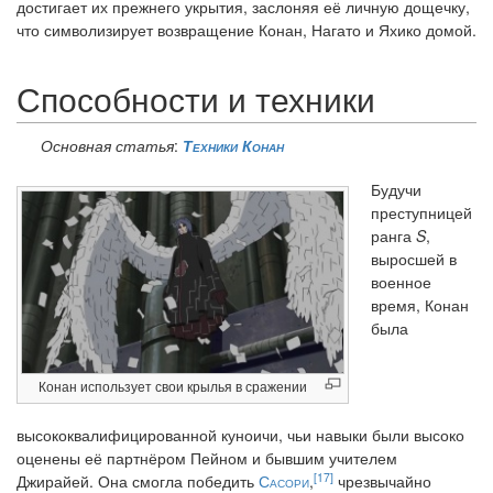
достигает их прежнего укрытия, заслоняя её личную дощечку,
что символизирует возвращение Конан, Нагато и Яхико домой.
Способности и техники
Основная статья
:
Техники Конан
Будучи
преступницей
ранга
S
,
выросшей в
военное
время, Конан
была
Конан использует свои крылья в сражении
высококвалифицированной куноичи, чьи навыки были высоко
оценены её партнёром Пейном и бывшим учителем
[17]
Джирайей. Она смогла победить
Сасори
,
чрезвычайно