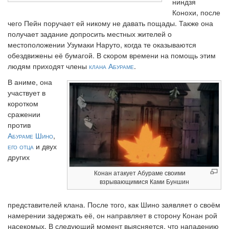
ниндзя
Конохи, после
чего Пейн поручает ей никому не давать пощады. Также она
получает задание допросить местных жителей о
местоположении Узумаки Наруто, когда те оказываются
обездвижены её бумагой. В скором времени на помощь этим
людям приходят члены
клана Абураме
.
В аниме, она
участвует в
коротком
сражении
против
Абураме Шино
,
его отца
и двух
других
Конан атакует Абураме своими
взрывающимися Ками Буншин
представителей клана. После того, как Шино заявляет о своём
намерении задержать её, он направляет в сторону Конан рой
насекомых. В следующий момент выясняется, что нападению