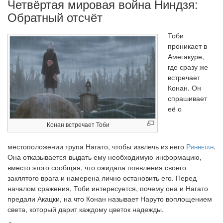
Четвёртая мировая война Ниндзя:
Обратный отсчёт
Тоби
проникает в
Амегакуре,
где сразу же
встречает
Конан. Он
спрашивает
её о
Конан встречает Тоби
местоположении трупа Нагато, чтобы извлечь из него
Риннеган
.
Она отказывается выдать ему необходимую информацию,
вместо этого сообщая, что ожидала появления своего
заклятого врага и намерена лично остановить его. Перед
началом сражения, Тоби интересуется, почему она и Нагато
предали Акацки, на что Конан называет Наруто воплощением
света, который дарит каждому цветок надежды.