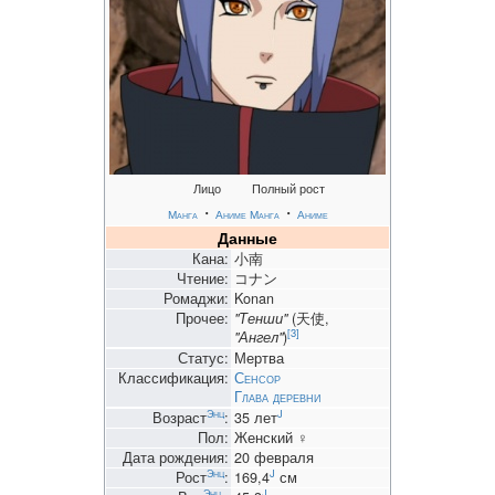
Лицо
Полный рост
・
・
Манга
Аниме
Манга
Аниме
Данные
Кана:
小南
Чтение:
コナン
Ромаджи:
Konan
Прочее:
"Тенши"
(天使,
[3]
"Ангел"
)
Статус:
Мертва
Классификация:
Сенсор
Глава деревни
Энц
J
Возраст
:
35 лет
Пол:
Женский ♀
Дата рождения:
20 февраля
Энц
J
Рост
:
169,4
см
Энц.
J