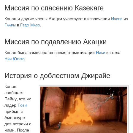
Миссия по спасению Казекаге
Конан и другие члены Акацки участвуют в извлечении
Ичиби
из
Гаары
в
Гедо Мазо
.
Миссия по подавлению Акацки
Конан была замечена во время герметизации
Ниби
из тела
Нии Югито
.
История о доблестном Джирайе
Конан
сообщает
Пейну, что их
лидер
Тоби
прибыл в
Амегакуре
для встречи с
ними. После