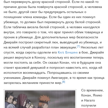
был перевернуть доску красной стороной. Если по какой-то
причине доска была повёрнута красной стороной, а человека
не было, другой смог бы предупредить остальных о
похищении члена команды. Если бы один из них покинул
убежище, то должен был перевернуть доску белой стороной.
Если табличка висела белой стороной, а человек находился
внутри, это говорило о том, что враг принял облик товарища и
проник в убежище. Для дополнительных мер безопасности
Джирайя построил секретный люк, выводящий из убежища, и
[7]
на всякий случай разработал план эвакуации.
Несколько лет
спустя, когда сироты одолели его
Каге Буншина
в бою, Джирайя
решил вернуться в Коноху, поскольку его воспитанники теперь
могли постоять за себя. Он сказал Конан, что в будущем она
станет красивой девушкой и попросил навестить его, когда ей
исполнится восемнадцать. Попрощавшись со своими
учениками, Джирайя покинул Амегакуре, в то время как троица
[8]
загорелась желанием принести мир.
Со временем,
Конан, Яхико
и Нагато
получили