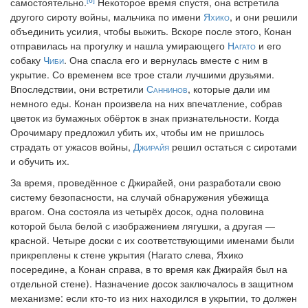
самостоятельно.
Некоторое время спустя, она встретила
другого сироту войны, мальчика по имени
Яхико
, и они решили
объединить усилия, чтобы выжить. Вскоре после этого, Конан
отправилась на прогулку и нашла умирающего
Нагато
и его
собаку
Чиби
. Она спасла его и вернулась вместе с ним в
укрытие. Со временем все трое стали лучшими друзьями.
Впоследствии, они встретили
Саннинов
, которые дали им
немного еды. Конан произвела на них впечатление, собрав
цветок из бумажных обёрток в знак признательности. Когда
Орочимару предложил убить их, чтобы им не пришлось
страдать от ужасов войны,
Джирайя
решил остаться с сиротами
и обучить их.
За время, проведённое с Джирайей, они разработали свою
систему безопасности, на случай обнаружения убежища
врагом. Она состояла из четырёх досок, одна половина
которой была белой с изображением лягушки, а другая —
красной. Четыре доски с их соответствующими именами были
прикреплены к стене укрытия (Нагато слева, Яхико
посередине, а Конан справа, в то время как Джирайя был на
отдельной стене). Назначение досок заключалось в защитном
механизме: если кто-то из них находился в укрытии, то должен