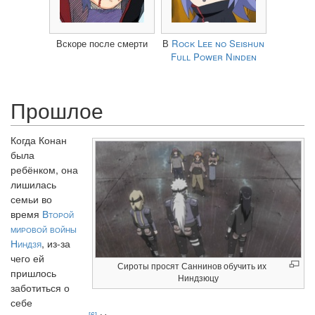
Вскоре после смерти
В
Rock Lee no Seishun
Full Power Ninden
Прошлое
Когда Конан
была
ребёнком, она
лишилась
семьи во
время
Второй
мировой войны
Ниндзя
, из-за
чего ей
Сироты просят Саннинов обучить их
пришлось
Ниндзюцу
заботиться о
себе
[6]