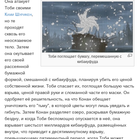
Она атакует
Тоби своими
Ками Шурикен
,
но те
проходят
сквозь его
неосязаемое
тело. Затем
она окутывает
Тоби поглощает бумагу, перемешанную с
его своей
кибакуфуда
рассеянной
бумажной
формой, смешанной с кибакуфуда, планируя убить его ценой
собственной жизни. Тоби спасает их, поглощая большую часть
взрыва, ценой правой руки и сломанной части его маски. Он
одобряет её решительность, на что Конан обещает
уничтожить его "тьму", в которой цветы могут лишь увядать и
гибнуть. Затем Конан разделяет озеро, раскрывая бумажную
бездну, и когда Тоби беспомощно опускается в неё, она
взрывает шестьсот миллиардов кибакуфуда, размещённых
внутри, что приводит к десятиминутному взрыву,
превышающему пятиминутный период, когда Тоби может