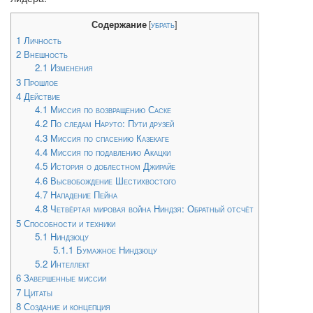
Содержание
[
убрать
]
1
Личность
2
Внешность
2.1
Изменения
3
Прошлое
4
Действие
4.1
Миссия по возвращению Саске
4.2
По следам Наруто: Пути друзей
4.3
Миссия по спасению Казекаге
4.4
Миссия по подавлению Акацки
4.5
История о доблестном Джирайе
4.6
Высвобождение Шестихвостого
4.7
Нападение Пейна
4.8
Четвёртая мировая война Ниндзя: Обратный отсчёт
5
Способности и техники
5.1
Ниндзюцу
5.1.1
Бумажное Ниндзюцу
5.2
Интеллект
6
Завершенные миссии
7
Цитаты
8
Создание и концепция