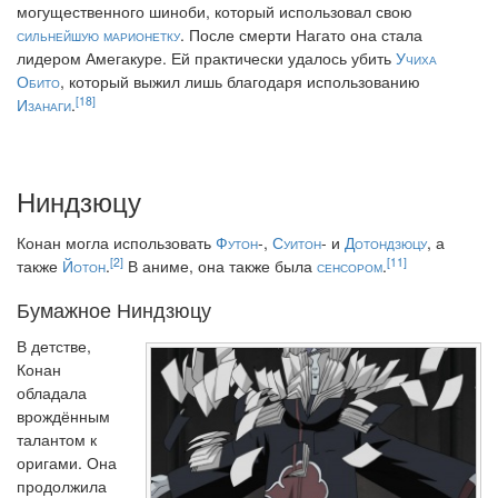
могущественного шиноби, который использовал свою
сильнейшую марионетку
. После смерти Нагато она стала
лидером Амегакуре. Ей практически удалось убить
Учиха
Обито
, который выжил лишь благодаря использованию
[18]
Изанаги
.
Ниндзюцу
Конан могла использовать
Футон
-,
Суитон
- и
Дотондзюцу
, а
[2]
[11]
также
Йотон
.
В аниме, она также была
сенсором
.
Бумажное Ниндзюцу
В детстве,
Конан
обладала
врождённым
талантом к
оригами. Она
продолжила