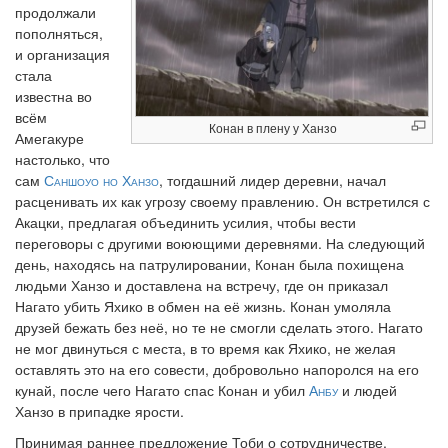
продолжали
пополняться,
и организация
стала
известна во
всём
Конан в плену у Ханзо
Амегакуре
настолько, что
сам
Саншоуо но Ханзо
, тогдашний лидер деревни, начал
расценивать их как угрозу своему правлению. Он встретился с
Акацки, предлагая объединить усилия, чтобы вести
переговоры с другими воюющими деревнями. На следующий
день, находясь на патрулировании, Конан была похищена
людьми Ханзо и доставлена на встречу, где он приказал
Нагато убить Яхико в обмен на её жизнь. Конан умоляла
друзей бежать без неё, но те не смогли сделать этого. Нагато
не мог двинуться с места, в то время как Яхико, не желая
оставлять это на его совести, добровольно напоролся на его
кунай, после чего Нагато спас Конан и убил
Анбу
и людей
Ханзо в припадке ярости.
Принимая раннее предложение Тоби о сотрудничестве,