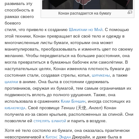
развивать эту
способность в
Конан распадается на бумагу
рамках своего
боевого
стиля, что привело к созданию
Шикигами но Май
. С помощью
этой техники, Конан превращает всё своё тело и одежду в
многочисленные листы бумаги, которыми она может
манипулировать, преобразовывать и изменять цвет по своему
желанию. Чтобы передвигаться на большие расстояния, она
могла превратиться в бумажных бабочек или самолётики. В
наступательных целях, Конан изменяла плотность бумаги до
состояния стали, создавая стрелы, копья,
шурикены
, а также
шакрам
в аниме. Она была в состоянии сдерживать
противников, окружая их бумагой, тем самым ограничивая их
подвижность вплоть до полного удушения. Также, она
использовала в сражениях
Ками Буншин
, иногда состоящих из
кибакуфуда
. Своё прозвище
Тенши
(天使,
Ангел
) Конан
получила из-за своих крыльев, расположенных за спиной. Они
позволяли ей
стрелять бумагой
и парить в воздухе.
Хотя её тело состояло из бумаги, она оказалась практически
невосприимчивой к
Катон: Эндан
Джирайи, и даже была в