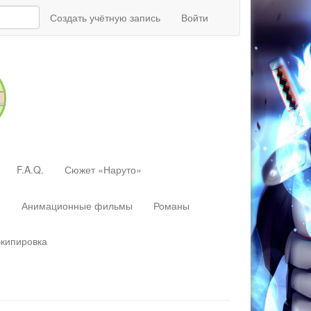
Создать учётную запись
Войти
F.A.Q.
Сюжет «Наруто»
»
Анимационные фильмы
Романы
экипировка
Перейти
к:
навигация
,
поиск