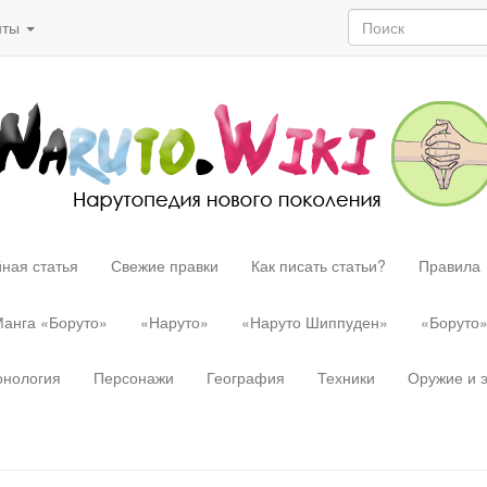
нты
ная статья
Свежие правки
Как писать статьи?
Правила
анга «Боруто»
«Наруто»
«Наруто Шиппуден»
«Боруто
онология
Персонажи
География
Техники
Оружие и 