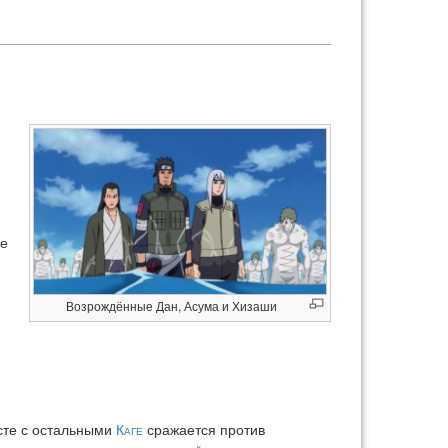
не
Возрождённые Дан, Асума и Хизаши
есте с остальными
Каге
сражается против