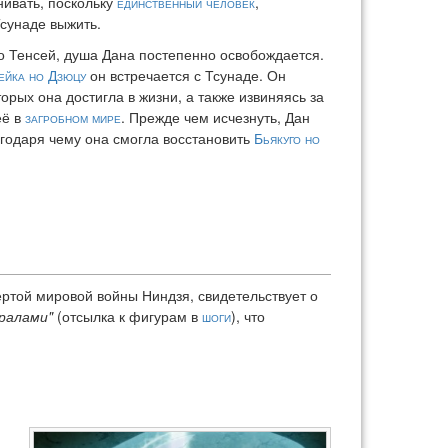
енивать, поскольку
единственный человек
,
сунаде выжить.
о Тенсей, душа Дана постепенно освобождается.
ейка но Дзюцу
он встречается с Тсунаде. Он
орых она достигла в жизни, а также извиняясь за
её в
загробном мире
. Прежде чем исчезнуть, Дан
лагодаря чему она смогла восстановить
Бьякуго но
ёртой мировой войны Ниндзя, свидетельствует о
ралами"
(отсылка к фигурам в
шоги
), что