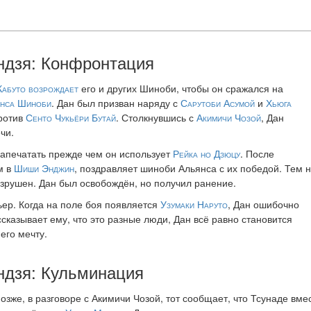
ндзя: Конфронтация
Кабуто
возрождает
его и других Шиноби, чтобы он сражался на
нса Шиноби
. Дан был призван наряду с
Сарутоби Асумой
и
Хьюга
ротив
Сенто Чукьёри Бутай
. Столкнувшись с
Акимичи Чозой
, Дан
чи.
запечатать прежде чем он использует
Рейка но Дзюцу
. После
м в
Шиши Энджин
, поздравляет шиноби Альянса с их победой. Тем 
зрушен. Дан был освобождён, но получил ранение.
ьер. Когда на поле боя появляется
Узумаки Наруто
, Дан ошибочно
сказывает ему, что это разные люди, Дан всё равно становится
его мечту.
ндзя: Кульминация
озже, в разговоре с Акимичи Чозой, тот сообщает, что Тсунаде вм