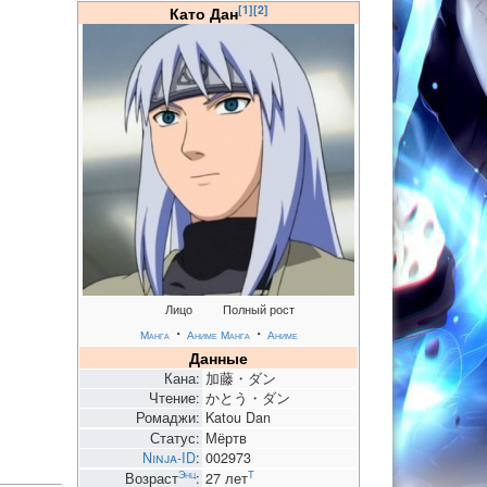
[1]
[2]
Като Дан
Лицо
Полный рост
・
・
Манга
Аниме
Манга
Аниме
Данные
Кана:
加藤・ダン
Чтение:
かとう・ダン
Ромаджи:
Katou Dan
Статус:
Мёртв
Ninja-ID
:
002973
Энц
T
Возраст
:
27 лет