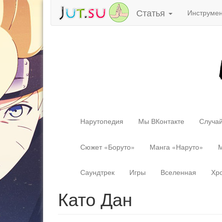
Статья
Инструме
Нарутопедия
Мы ВКонтакте
Случай
Сюжет «Боруто»
Манга «Наруто»
М
Саундтрек
Игры
Вселенная
Хр
Като Дан