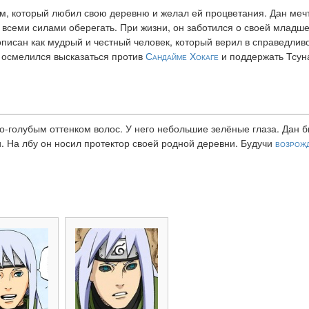
, который любил свою деревню и желал ей процветания. Дан мечт
и всеми силами оберегать. При жизни, он заботился о своей младш
писан как мудрый и честный человек, который верил в справедливо
а осмелился высказаться против
Сандайме Хокаге
и поддержать Тсун
ло-голубым оттенком волос. У него небольшие зелёные глаза. Дан 
. На лбу он носил протектор своей родной деревни. Будучи
возрож