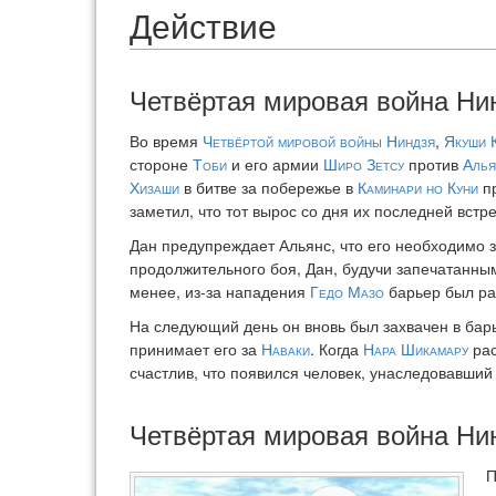
Действие
Четвёртая мировая война Ни
Во время
Четвёртой мировой войны Ниндзя
,
Якуши 
стороне
Тоби
и его армии
Широ Зетсу
против
Алья
Хизаши
в битве за побережье в
Каминари но Куни
п
заметил, что тот вырос со дня их последней встре
Дан предупреждает Альянс, что его необходимо 
продолжительного боя, Дан, будучи запечатанны
менее, из-за нападения
Гедо Мазо
барьер был ра
На следующий день он вновь был захвачен в бар
принимает его за
Наваки
. Когда
Нара Шикамару
рас
счастлив, что появился человек, унаследовавший 
Четвёртая мировая война Ни
П