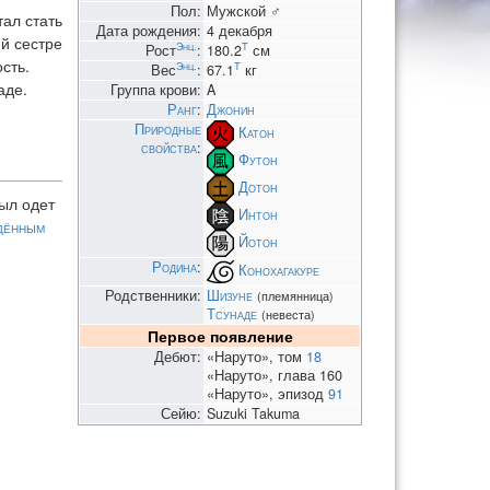
Пол:
Мужской ♂
ал стать
Дата рождения:
4 декабря
ей сестре
Энц.
T
Рост
:
180.2
см
сть.
Энц.
T
Вес
:
67.1
кг
аде.
Группа крови:
A
Ранг
:
Джонин
Природные
Катон
свойства
:
Футон
Дотон
был одет
Интон
дённым
Йотон
Родина
:
Конохагакуре
Родственники:
Шизуне
(племянница)
Тсунаде
(невеста)
Первое появление
Дебют:
«Наруто», том
18
«Наруто», глава 160
«Наруто», эпизод
91
Сейю:
Suzuki Takuma