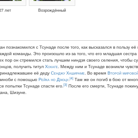
27 лет
Возрождённый
ан познакомился с Тсунаде после того, как высказался в пользу е
аждой команды. Это произошло из-за того, что его младшая сестра 
ех пор он стремился стать лучшим ниндзя своего селения, чтобы су
онцов, получить титул
Хокаге
. Между ним и Тсунаде возникли чувст
ринадлежавшее её деду
Сенджу Хашираме
. Во время
Второй мировой
[4]
иноби с помощью
Рейка но Дзюцу
.
Там же он погиб в бою от мног
[3]
се попытки Тсунаде спасти его.
После его смерти, Тсунаде покину
ана, Шизуне.