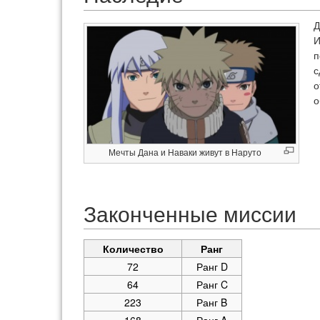
Д
И
п
с
о
о
Мечты Дана и Наваки живут в Наруто
Законченные миссии
Количество
Ранг
72
Ранг D
64
Ранг C
223
Ранг B