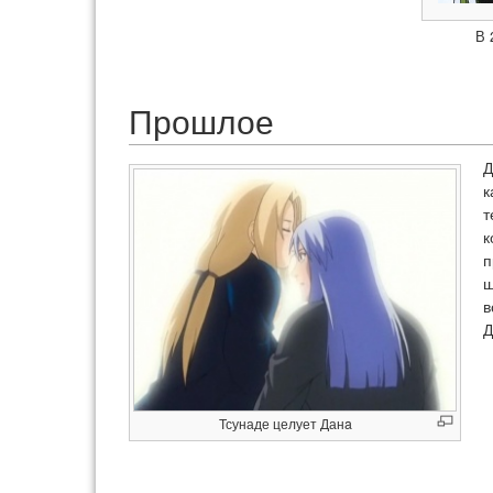
В 
Прошлое
Д
к
т
к
п
ш
в
Д
Тсунаде целует Данa