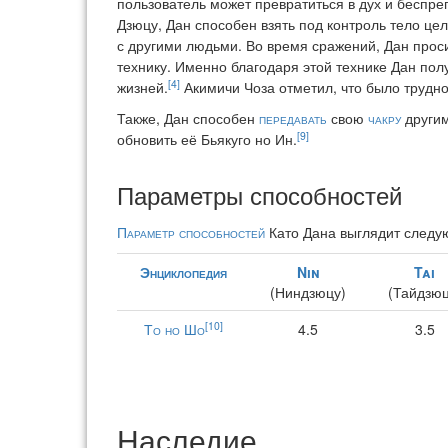
пользователь может превратиться в дух и беспре
Дзюцу, Дан способен взять под контроль тело цел
с другими людьми. Во время сражений, Дан проси
технику. Именно благодаря этой технике Дан пол
[4]
жизней.
Акимичи Чоза отметил, что было трудно 
Также, Дан способен
передавать
свою
чакру
другим
[9]
обновить её Бьякуго но Ин.
Параметры способностей
Параметр способностей
Като Дана выглядит следу
Энциклопедия
Nin
Tai
(Ниндзюцу)
(Тайдзюц
[10]
То но Шо
4.5
3.5
Наследие