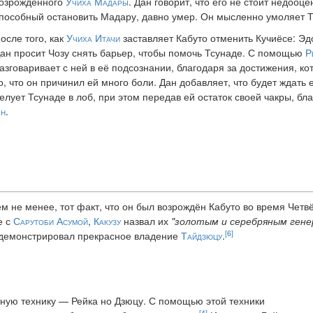
озрождённого
Учиха Мадары
. Дан говорит, что его не стоит недооц
пособный остановить Мадару, давно умер. Он мысленно умоляет Т
осле того, как
Учиха Итачи
заставляет Кабуто отменить Кучиёсе: Эд
ан просит Чозу снять барьер, чтобы помочь Тсунаде. С помощью
Р
азговаривает с ней в её подсознании, благодаря за достижения, кот
о, что он причинил ей много боли. Дан добавляет, что будет ждать 
елует Тсунаде в лоб, при этом передав ей остаток своей чакры, б
н
.
ем не менее, тот факт, что он был возрождён Кабуто во время Четв
е с
Сарутоби Асумой
,
Какузу
назвал их
"золотым и серебряным гене
[6]
демонстрировал прекрасное владение
Тайдзюцу
.
тную технику — Рейка но Дзюцу. С помощью этой техники
[4]