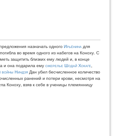
ё предложения назначать одного
Ирьёнина
для
погибла во время одного из набегов на Коноху. С
меть защитить близких ему людей и, в конце
ва и она подарила ему
ожерелье Шодай Хокаге
,
 войны Ниндзя
Дан убил бесчисленное количество
очисленных ранений и потери крови, несмотря на
ла Коноху, взяв к себе в ученицы племянницу