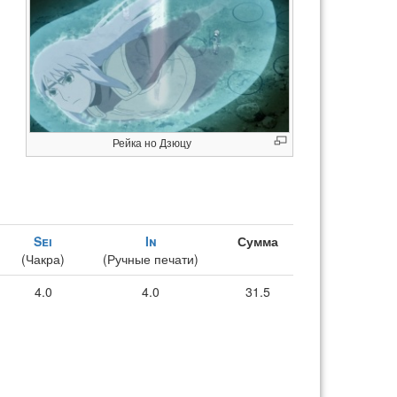
Рейка но Дзюцу
Sei
In
Сумма
(Чакра)
(Ручные печати)
4.0
4.0
31.5