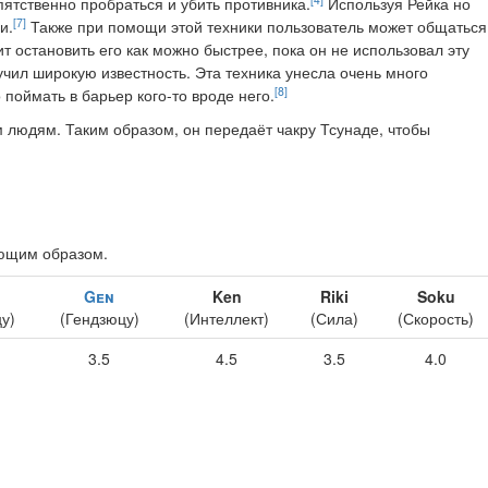
пятственно пробраться и убить противника.
Используя Рейка но
[7]
и.
Также при помощи этой техники пользователь может общаться
т остановить его как можно быстрее, пока он не использовал эту
учил широкую известность. Эта техника унесла очень много
[8]
поймать в барьер кого-то вроде него.
 людям. Таким образом, он передаёт чакру Тсунаде, чтобы
ющим образом.
Gen
Ken
Riki
Soku
у)
(Гендзюцу)
(Интеллект)
(Сила)
(Скорость)
3.5
4.5
3.5
4.0