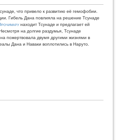
Тсунаде, что привело к развитию её гемофобии.
ации. Гибель Дана повлияла на решение Тсунаде
Орочимару
находит Тсунаде и предлагает ей
 Несмотря на долгие раздумья, Тсунаде
 она пожертвовала двумя другими жизнями в
деалы Дана и Наваки воплотились в Наруто.