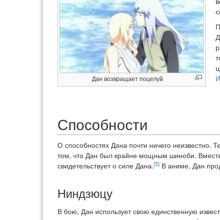
в
с
П
Д
р
т
ц
И
Дан возвращает поцелуй
Способности
О способностях Дана почти ничего неизвестно. Т
том, что Дан был крайне мощным шиноби. Вмест
[5]
свидетельствует о силе Дана.
В аниме, Дан про
Ниндзюцу
В бою, Дан использует свою единственную извес