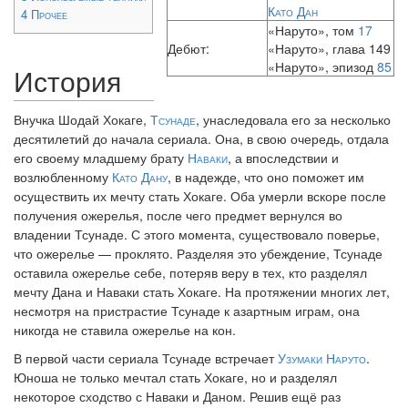
Като Дан
4
Прочее
«Наруто», том
17
Дебют:
«Наруто», глава 149
«Наруто», эпизод
85
История
Внучка Шодай Хокаге,
Тсунаде
, унаследовала его за несколько
десятилетий до начала сериала. Она, в свою очередь, отдала
его своему младшему брату
Наваки
, а впоследствии и
возлюбленному
Като Дану
, в надежде, что оно поможет им
осуществить их мечту стать Хокаге. Оба умерли вскоре после
получения ожерелья, после чего предмет вернулся во
владении Тсунаде. С этого момента, существовало поверье,
что ожерелье — проклято. Разделяя это убеждение, Тсунаде
оставила ожерелье себе, потеряв веру в тех, кто разделял
мечту Дана и Наваки стать Хокаге. На протяжении многих лет,
несмотря на пристрастие Тсунаде к азартным играм, она
никогда не ставила ожерелье на кон.
В первой части сериала Тсунаде встречает
Узумаки Наруто
.
Юноша не только мечтал стать Хокаге, но и разделял
некоторое сходство с Наваки и Даном. Решив ещё раз