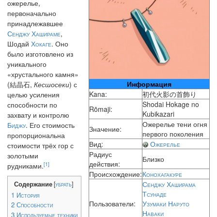
ожерелье,
первоначально
принадлежавшее
Сенджу Хашираме
,
Шодай
Хокаге
. Оно
было изготовлено из
уникального
«хрустального камня»
Информация
(結晶石,
Кесшосеки
) с
Kana:
初代火影の首飾り
целью усиления
Shodai Hokage no
способности по
Rōmaji:
Kubikazari
захвату и контролю
Ожерелье тени огня
Биджу
. Его стоимость
Значение:
первого поколения
пропорциональна
Вид:
Ожерелье
стоимости трёх гор с
Радиус
золотыми
Близко
действия:
[1]
рудниками.
Происхождение:
Конохагакуре
Содержание
Сенджу Хаширама
[
убрать
]
Тсунаде
1
История
Пользователи:
Узумаки Наруто
2
Способности
Наваки
3
Используемые техники