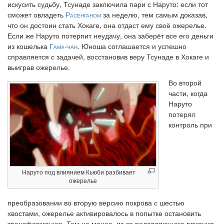
искусить судьбу, Тсунаде заключила пари с Наруто: если тот
сможет овладеть
Расенганом
за неделю, тем самым доказав,
что он достоин стать Хокаге, она отдаст ему своё ожерелье.
Если же Наруто потерпит неудачу, она заберёт все его деньги
из кошелька
Гама-чан
. Юноша соглашается и успешно
справляется с задачей, восстановив веру Тсунаде в Хокаге и
выиграв ожерелье.
Во второй
части, когда
Наруто
потерял
контроль при
Наруто под влиянием Кьюби разбивает
ожерелье
преобразовании во вторую версию покрова с шестью
хвостами, ожерелье активировалось в попытке остановить
трансформацию. Тем не менее, из-за подавляющего влияния