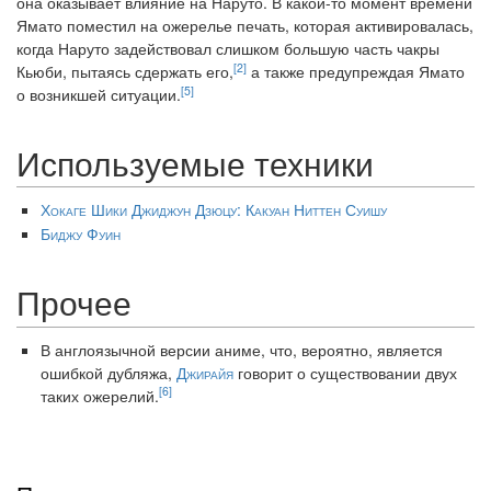
она оказывает влияние на Наруто. В какой-то момент времени
Ямато поместил на ожерелье печать, которая активировалась,
когда Наруто задействовал слишком большую часть чакры
[2]
Кьюби, пытаясь сдержать его,
а также предупреждая Ямато
[5]
о возникшей ситуации.
Используемые техники
Хокаге Шики Джиджун Дзюцу: Какуан Ниттен Суишу
Биджу Фуин
Прочее
В англоязычной версии аниме, что, вероятно, является
ошибкой дубляжа,
Джирайя
говорит о существовании двух
[6]
таких ожерелий.