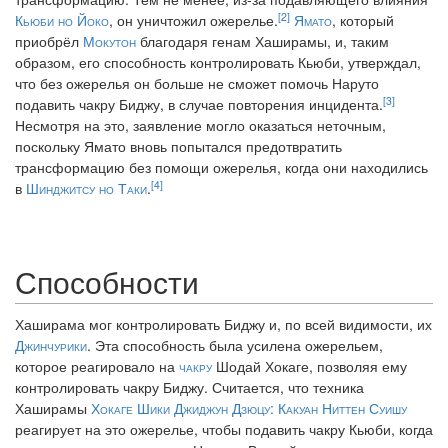
[2]
Кьюби но Йоко
, он уничтожил ожерелье.
Ямато
, который
приобрёл
Мокутон
благодаря генам Хаширамы, и, таким
образом, его способность контролировать Кьюби, утверждал,
что без ожерелья он больше не сможет помочь Наруто
[3]
подавить чакру Биджу, в случае повторения инцидента.
Несмотря на это, заявление могло оказаться неточным,
поскольку Ямато вновь попытался предотвратить
трансформацию без помощи ожерелья, когда они находились
[4]
в
Шинджитсу но Таки
.
Способности
Хаширама мог контролировать Биджу и, по всей видимости, их
Джинчурики
. Эта способность была усилена ожерельем,
которое реагировало на
чакру
Шодай Хокаге, позволяя ему
контролировать чакру Биджу. Считается, что техника
Хаширамы
Хокаге Шики Джиджун Дзюцу: Какуан Ниттен Суишу
реагирует на это ожерелье, чтобы подавить чакру Кьюби, когда