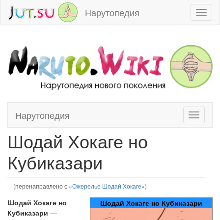
Нарутопедия
Toggl
naviga
Нарутопедия
Toggle
Перейти к:
навигация
,
поиск
navigati
Шодай Хокаге но
Кубиказари
(перенаправлено с «
Ожерелье Шодай Хокаге
»)
Шодай Хокаге но
Шодай Хокаге но Кубиказари
Кубиказари
—