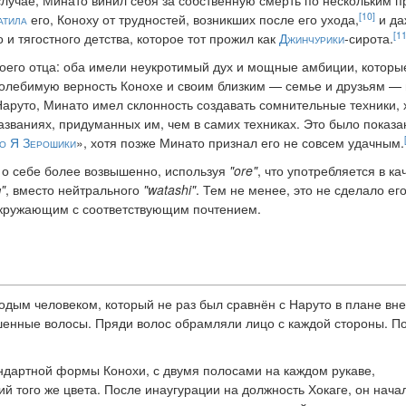
лучае, Минато винил себя за собственную смерть по нескольким п
[10]
атила
его, Коноху от трудностей, возникших после его ухода,
и да
[11
 и тягостного детства, которое тот прожил как
Джинчурики
-сирота.
оего отца: оба имели неукротимый дух и мощные амбиции, которы
колебимую верность Конохе и своим близким — семье и друзьям — 
Наруто, Минато имел склонность создавать сомнительные техники, 
званиях, придуманных им, чем в самих техниках. Это было показан
о Я Зерошики
», хотя позже Минато признал его не совсем удачным.
ь о себе более возвышенно, используя
"ore"
, что употребляется в ка
"
, вместо нейтрального
"watashi"
. Тем не менее, это не сделало ег
окружающим с соответствующим почтением.
дым человеком, который не раз был сравнён с Наруто в плане вн
шенные волосы. Пряди волос обрамляли лицо с каждой стороны. П
ндартной формы Конохи, с двумя полосами на каждом рукаве,
й того же цвета. После инаугурации на должность Хокаге, он нача