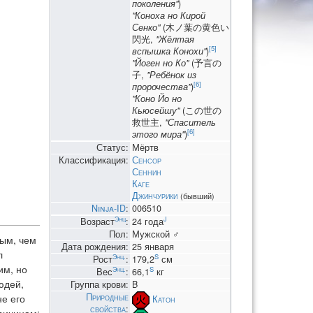
поколения"
)
"Коноха но Кирой
Сенко"
(木ノ葉の黄色い
閃光,
"Жёлтая
[5]
вспышка Конохи"
)
"Йоген но Ко"
(予言の
子,
"Ребёнок из
[6]
пророчества"
)
"Коно Йо но
Кьюсейшу"
(この世の
救世主,
"Спаситель
[6]
этого мира"
)
Статус:
Мёртв
Классификация:
Сенсор
Сеннин
Каге
Джинчурики
(бывший)
Ninja-ID
:
006510
Энц
J
Возраст
:
24 года
Пол:
Мужской ♂
ным, чем
Дата рождения:
25 января
л
Энц.
S
Рост
:
179,2
см
им, но
Энц.
S
Вес
:
66,1
кг
юдей,
Группа крови:
B
Природные
е его
Катон
свойства
: