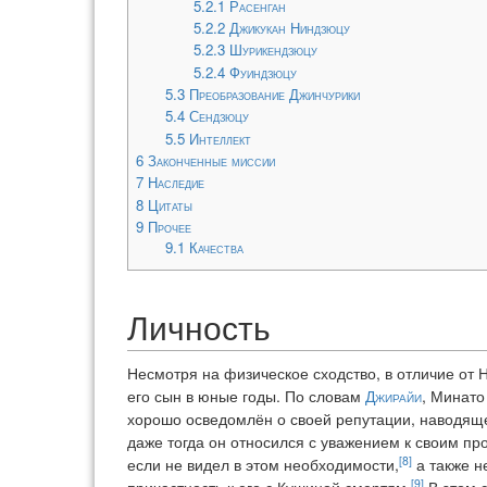
5.2.1
Расенган
5.2.2
Джикукан Ниндзюцу
5.2.3
Шурикендзюцу
5.2.4
Фуиндзюцу
5.3
Преобразование Джинчурики
5.4
Сендзюцу
5.5
Интеллект
6
Законченные миссии
7
Наследие
8
Цитаты
9
Прочее
9.1
Качества
Личность
Несмотря на физическое сходство, в отличие от
его сын в юные годы. По словам
Джирайи
, Минато
хорошо осведомлён о своей репутации, наводяще
даже тогда он относился с уважением к своим пр
[8]
если не видел в этом необходимости,
а также н
[9]