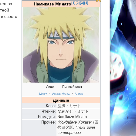
[1]
[2]
[3]
[4]
тен во
Намиказе Минато
ятной
в своего
Лицо
Полный рост
・
・
Манга
Аниме
Манга
Аниме
Данные
Кана:
波風・ミナト
Чтение:
なみかぜ・ミナト
Ромаджи:
Namikaze Minato
Прочее:
"Йондайме Хокаге"
(四
代目火影,
"Тень огня
четвёртого