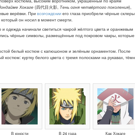
поверх костюма, высоким воротником, украшенный по краям
ондайме Хокаге
(四代目火影,
Тень огня четвёртого поколения
),
жевые верёвки. При
возрождении
его глаза приобрели чёрные склеры
 который он носил в момент смерти.
ло и одежда начинали светиться чакрой жёлтого цвета и оранжевым
мелись чёрные символы, размещённые под покровом чакры, которые
ростой белый костюм с капюшоном и зелёным орнаментом. После
й костюм: куртку белого цвета с тремя полосками на рукавах, тём
В юности
В 24 года
Как Хокаге