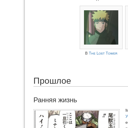
В
The Lost Tower
Прошлое
Ранняя жизнь
М
У
е