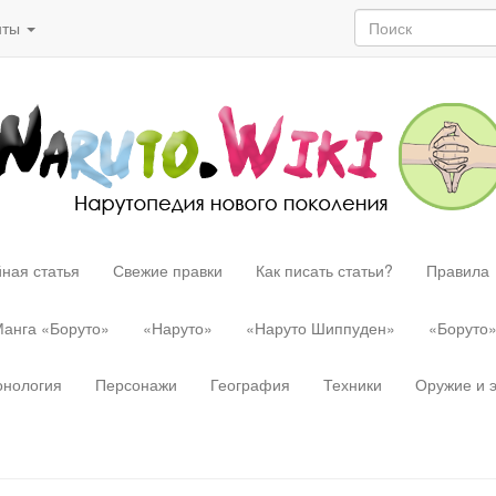
нты
ная статья
Свежие правки
Как писать статьи?
Правила
анга «Боруто»
«Наруто»
«Наруто Шиппуден»
«Боруто
онология
Персонажи
География
Техники
Оружие и 