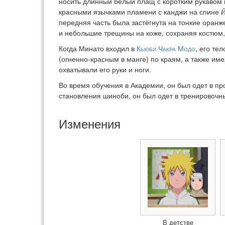
носить длинный белый плащ с коротким рукавом 
красными язычками пламени с канджи на спине
Й
передняя часть была застёгнута на тонкие оран
и небольшие трещины на коже, сохраняя костюм,
Когда Минато входил в
Кьюби Чакра Модо
, его те
(огненно-красным в манге) по краям, а также и
охватывали его руки и ноги.
Во время обучения в Академии, он был одет в п
становления шиноби, он был одет в тренировочны
Изменения
В детстве