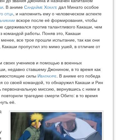
ен до звания Джонина и назначен капитаном
ши
. В аниме
Сандайме Хокаге
дал Минато особое
го отца
, и напомнить ему о человеческом аспекте
ьчиками
вскоре после её формирования, чтобы
е сдерживался против талантливого Какаши, чем
ез командой работы. Поняв это, Какаши
 менее, все трое прошли испытание, так как они
, Какаши пропустил это мимо ушей, в отличие от
м своих учеников и помощью в военных
ши, недавно ставшему Джонином, в то время как
отивостоящие силы
Ивагакуре
. В аниме его победа
я со своей командой, то обнаружил Какаши и Рин
ть первоначальную миссию, вернувшись с ними в
повторили трагедию смерти Обито: в то время
уть её.
й
у
и