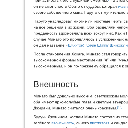
причастность к его с Кушиной смертям.
В этом с
он не смог спасти Обито от судьбы, которая
развр
своего собственного сына Наруто от мучительного
Наруто унаследовал многие личностные черты св
на все решения в их жизни. Оба разделяли непо
преданность вдохновляла всех вокруг них. Как и 
случае Минато это проявлялось в усложнённых на
он дал название «
Шакутон: Корин Шиппу Шиккоку н
После становления Хокаге, Минато стал говорит
высокомерной формы местоимения
"я"
или
"меня
высокомерным, и он по-прежнему обращался к 
Внешность
Минато был довольно высоким, светлокожим моло
оба имеют ярко-голубые глаза и светлые взъеро
[13]
Джирайи, Минато считался очень красивым.
Будучи Джонином, костюм Минато состоял из ста
зелёного
бронежилета
, синего
протектора
и сандали