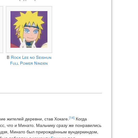
В
Rock Lee no Seishun
Full Power Ninden
[14]
ие жителей деревни, став Хокаге.
Когда
сс, что и Минато. Мальчику сразу же понравились
индзя, Минато был прирождённым вундеркиндом,