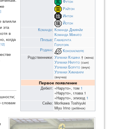
ричинам:
Футон
же
Райтон
]
Интон
е влияли
Йотон
и эта
Команда
:
Команда Джирайи
хотя в
Команда Минато
о, когда
Призыв
:
Гамабунта
[12]
Геротора
Родина
:
Конохагакуре
честве
Родственники:
Узумаки Кушина
†
(жена)
о
Узумаки Наруто
(сын)
Узумаки Боруто
(внук)
Узумаки Химавари
(внучка)
Первое появление
Дебют:
«Наруто», том
1
«Наруто», глава 1
ешности;
«Наруто», эпизод
1
о словам
Сейю:
Morikawa Toshiyuki
Miyu Irino
(ребёнок)
л