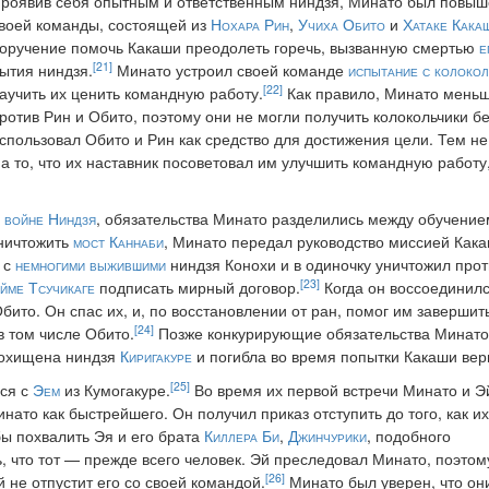
роявив себя опытным и ответственным ниндзя, Минато был повыш
воей команды, состоящей из
Нохара Рин
,
Учиха Обито
и
Хатаке Кака
оручение помочь Какаши преодолеть горечь, вызванную смертью
е
[21]
ытия ниндзя.
Минато устроил своей команде
испытание с колокол
[22]
аучить их ценить командную работу.
Как правило, Минато меньш
ротив Рин и Обито, поэтому они не могли получить колокольчики б
спользовал Обито и Рин как средство для достижения цели. Тем не
на то, что их наставник посоветовал им улучшить командную работу
 войне Ниндзя
, обязательства Минато разделились между обучение
уничтожить
мост Каннаби
, Минато передал руководство миссией Кака
 с
немногими выжившими
ниндзя Конохи и в одиночку уничтожил пр
[23]
йме Тсучикаге
подписать мирный договор.
Когда он воссоединилс
ито. Он спас их, и, по восстановлении от ран, помог им заверши
[24]
в том числе Обито.
Позже конкурирующие обязательства Минато 
похищена ниндзя
Киригакуре
и погибла во время попытки Какаши верн
[25]
лся с
Эем
из Кумогакуре.
Во время их первой встречи Минато и Э
ато как быстрейшего. Он получил приказ отступить до того, как их
ы похвалить Эя и его брата
Киллера Би
,
Джинчурики
, подобного
ь, что тот — прежде всего человек. Эй преследовал Минато, поэтом
[26]
й не отпустит его со своей командой.
Минато был уверен, что он