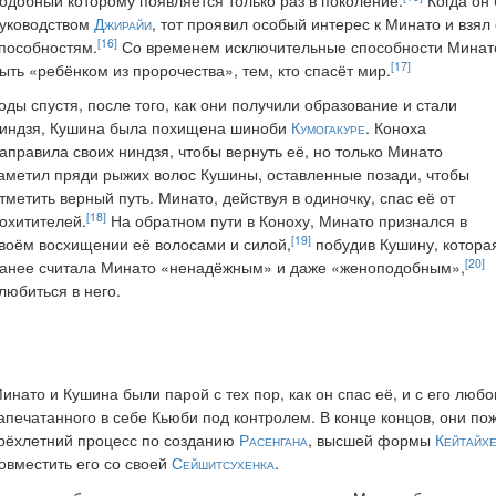
одобный которому появляется только раз в поколение.
Когда он
уководством
Джирайи
, тот проявил особый интерес к Минато и взял
[16]
пособностям.
Со временем исключительные способности Минато
[17]
ыть «ребёнком из пророчества», тем, кто спасёт мир.
оды спустя, после того, как они получили образование и стали
индзя, Кушина была похищена шиноби
Кумогакуре
. Коноха
аправила своих ниндзя, чтобы вернуть её, но только Минато
аметил пряди рыжих волос Кушины, оставленные позади, чтобы
тметить верный путь. Минато, действуя в одиночку, спас её от
[18]
охитителей.
На обратном пути в Коноху, Минато признался в
[19]
воём восхищении её волосами и силой,
побудив Кушину, котора
[20]
анее считала Минато «ненадёжным» и даже «женоподобным»,
любиться в него.
инато и Кушина были парой с тех пор, как он спас её, и с его лю
апечатанного в себе Кьюби под контролем. В конце концов, они п
рёхлетний процесс по созданию
Расенгана
, высшей формы
Кейтайхе
овместить его со своей
Сейшитсухенка
.