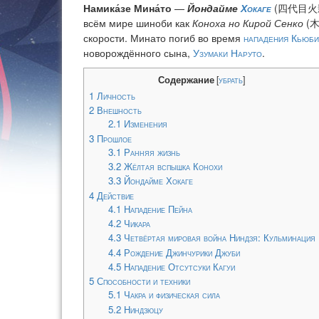
Намика́зе Мина́то
—
Йондайме
Хокаге
(四代目火
всём мире шиноби как
Коноха но Кирой Сенко
(
скорости. Минато погиб во время
нападения Кьюби
новорождённого сына,
Узумаки Наруто
.
Содержание
[
убрать
]
1
Личность
2
Внешность
2.1
Изменения
3
Прошлое
3.1
Ранняя жизнь
3.2
Жёлтая вспышка Конохи
3.3
Йондайме Хокаге
4
Действие
4.1
Нападение Пейна
4.2
Чикара
4.3
Четвёртая мировая война Ниндзя: Кульминация
4.4
Рождение Джинчурики Джуби
4.5
Нападение Отсутсуки Кагуи
5
Способности и техники
5.1
Чакра и физическая сила
5.2
Ниндзюцу