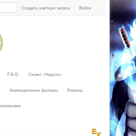
Создать учётную запись
Войти
F.A.Q.
Сюжет «Наруто»
»
Анимационные фильмы
Романы
экипировка
Перейти
к:
навигация
,
поиск