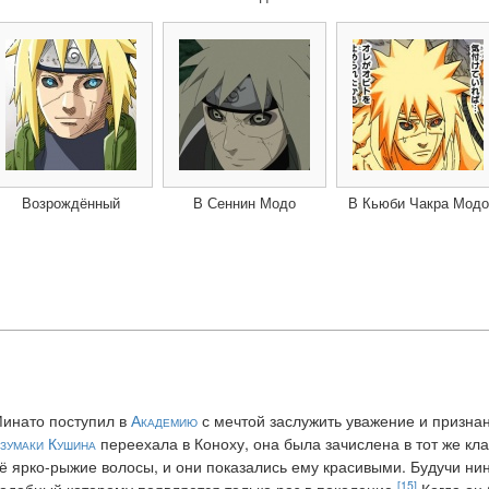
Возрождённый
В Сеннин Модо
В Кьюби Чакра Модо
инато поступил в
Академию
с мечтой заслужить уважение и признан
зумаки Кушина
переехала в Коноху, она была зачислена в тот же кла
ё ярко-рыжие волосы, и они показались ему красивыми. Будучи н
[15]