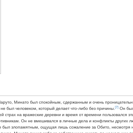
 Наруто, Минато был спокойным, сдержанным и очень проницатель
[7]
 не был человеком, который делает что-либо без причины.
Он бы
й страх на вражеские деревни и время от времени пользовался эт
отивникам. Он не вмешивался в личные дела и конфликты других л
е был злопамятным, ощущая лишь сожаление за Обито, несмотря н