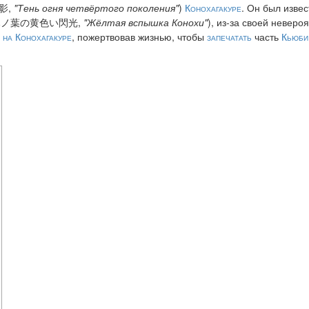
影,
"Тень огня четвёртого поколения"
)
Конохагакуре
. Он был извес
木ノ葉の黄色い閃光,
"Жёлтая вспышка Конохи"
), из-за своей неверо
 на Конохагакуре
, пожертвовав жизнью, чтобы
запечатать
часть
Кьюби