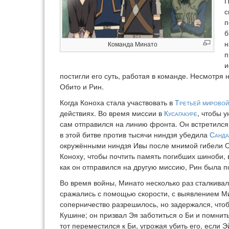
П
с
п
б
н
Команда Минато
п
и
постигли его суть, работая в команде. Несмотря 
Обито и Рин.
Когда Коноха стала участвовать в
Третьей мировой
действиях. Во время миссии в
Кусагакуре
, чтобы 
сам отправился на линию фронта. Он встретился
в этой битве против тысячи ниндзя убедила
Санда
окружёнными ниндзя Ивы после мнимой гибели Об
Коноху, чтобы почтить память погибших шиноби, 
как он отправился на другую миссию, Рин была 
Во время войны, Минато несколько раз сталкива
сражались с помощью скорости, с выявлением Мин
соперничество разрешилось, но задержался, чтоб
Кушине; он призвал Эя заботиться о Би и помнит
тот переместился к Би, угрожая убить его, если Э