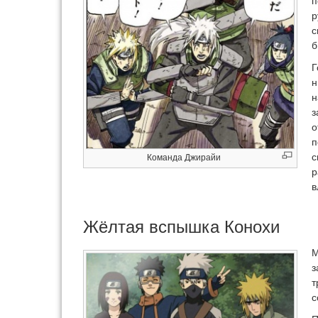
п
р
с
б
Г
н
н
з
о
п
с
Команда Джирайи
р
в
Жёлтая вспышка Конохи
М
з
т
с