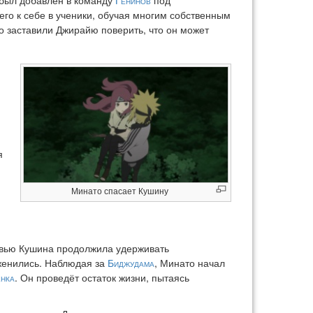
 был добавлен в команду
Генинов
под
 его к себе в ученики, обучая многим собственным
 заставили Джирайю поверить, что он может
я
Минато спасает Кушину
бовью Кушина продолжила удерживать
оженились. Наблюдая за
Биджудама
, Минато начал
нка
. Он проведёт остаток жизни, пытаясь