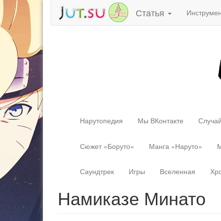
Статья
Инструме
Нарутопедия
Мы ВКонтакте
Случай
Сюжет «Боруто»
Манга «Наруто»
М
Саундтрек
Игры
Вселенная
Хр
Намиказе Минато