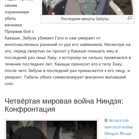
своим
охранникам
убить
Последние минуты Забузы
мечника.
Прервав бой с
Какаши, Забуза убивает Гато и сам умирает от
многочисленных ранений от рук его наёмников. Несмотря на
это, перед смертью он просит у Какаши показать ему в
последний раз лицо Хаку, к которому он сильно привязался в
течение последних лет. Какаши приносит его к телу Хаку,
после чего Забуза в последний раз прикасается к его лицу, и
умирает. Гибель обоих символизирует внезапно выпавший
снег.
Четвёртая мировая война Ниндзя:
Конфронтация
В
Четвёртой
мировой войне
Ниндзя
Якуши