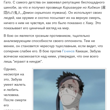
Гато. С самого детства он завоевал репутацию беспощадного
шиноби, за что и получил прозвище
Киригакуре но Киджин
(霧
隠れの鬼人,
Демон скрытого тумана
). Он использует своих
людей, как оружие и охотно посылает их на верную смерть,
ничего к ним не чувствуя, как это было показано с Хаку. Это
показывает его циничный взгляд на мир.
В бою он является грозным противником, тщательно
анализирующим способности своего оппонента. Тем не
менее, он становится чересчур тщеславным, если видит, что
соперник слабее его. В бою против
Генинов
Какаши, Забуза
всячески насмехается над ними, утверждая, что они всего
лишь "играют в ниндзя".
Однако,
несмотря на
это, Забуза
умеет жалеть
и любить
человека.
После смерти
его