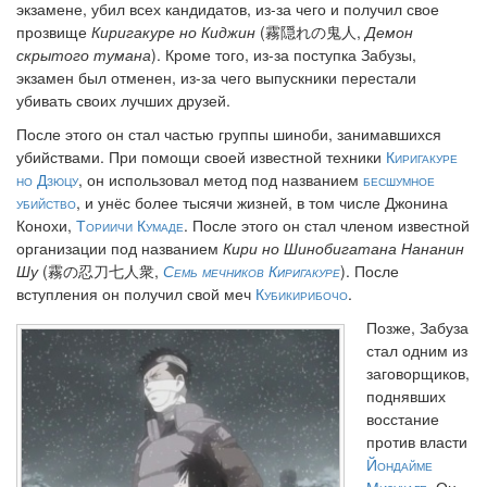
экзамене, убил всех кандидатов, из-за чего и получил свое
прозвище
Киригакуре но Киджин
(霧隠れの鬼人,
Демон
скрытого тумана
). Кроме того, из-за поступка Забузы,
экзамен был отменен, из-за чего выпускники перестали
убивать своих лучших друзей.
После этого он стал частью группы шиноби, занимавшихся
убийствами. При помощи своей известной техники
Киригакуре
но Дзюцу
, он использовал метод под названием
бесшумное
убийство
, и унёс более тысячи жизней, в том числе Джонина
Конохи,
Ториичи Кумаде
. После этого он стал членом известной
организации под названием
Кири но Шинобигатана Нананин
Шу
(霧の忍刀七人衆,
Семь мечников Киригакуре
). После
вступления он получил свой меч
Кубикирибочо
.
Позже, Забуза
стал одним из
заговорщиков,
поднявших
восстание
против власти
Йондайме