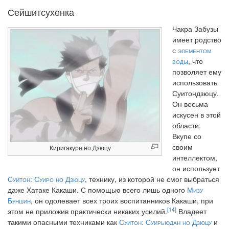
Сейшитсухенка
Чакра Забузы
имеет родство
с
элементом
воды
, что
позволяет ему
использовать
Суитондзюцу.
Он весьма
искусен в этой
области.
Вкупе со
своим
Киригакуре но Дзюцу
интеллектом,
он использует
Суитон: Суиро но Дзюцу
, технику, из которой не смог выбраться
даже Хатаке Какаши. С помощью всего лишь одного
Мизу
Буншин
, он одолевает всех троих воспитанников Какаши, при
[14]
этом не приложив практически никаких усилий.
Владеет
такими опасными техниками как
Суитон: Суирьюдан но Дзюцу
и