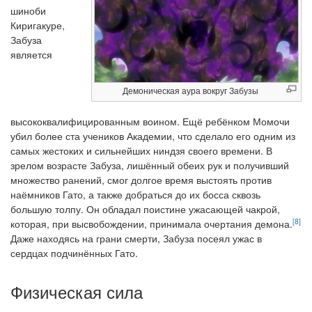
шиноби
Киригакуре,
Забуза
является
Демоническая аура вокруг Забузы
высококвалифицированным воином. Ещё ребёнком Момочи
убил более ста учеников Академии, что сделало его одним из
самых жестоких и сильнейших ниндзя своего времени. В
зрелом возрасте Забуза, лишённый обеих рук и получивший
множество ранений, смог долгое время выстоять против
наёмников Гато, а также добраться до их босса сквозь
большую толпу. Он обладал поистине ужасающей чакрой,
[8]
которая, при высвобождении, принимала очертания демона.
Даже находясь на грани смерти, Забуза посеял ужас в
сердцах подчинённых Гато.
Физическая сила