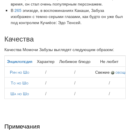
время, он стал очень популярным персонажем.
В
265
эпизоде, в воспоминаниях Какаши, Забуза
изображен с темно-серыми глазами, как будто он уже был
под контролем Кучиёсе: Эдо Тенсей.
Качества
Качества Момочи Забузы выглядят следующим образом:
Энциклопедия
Характер
Любимое блюдо
Не любит
Рин но Шо
/
/
Свежие
овощи
То но Шо
/
/
/
Ша но Шо
/
/
/
Примечания