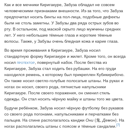
Как и все мечники Киригакуре, Забуза обладал не совсем
человеческими признаками внешности. Из-за того, что Забуза
предпочитал носить бинты на пол-лица, подобные дефекты
были не столь заметны. У Забузы два ряда острых зубов во
рту. В остальном, под маской скрыто лицо мужчины средних
лет. У него небольшие тёмные глаза и короткие тёмные
волосы. Также, у Забузы очень бледная кожа и карие глаза.
Во время проживания в Киригакуре, Забуза носил
стандартную форму Киригакуре и жилет. Кроме того, он всегда
носил
протектор
, повернутый набок. После бегства из
Киригакуре, Забуза стал ходить без рубашки. На его груди
находился ремень, к которому был прикреплен Кубикирибочо.
Он также носил светло-голубые полосатые штаны. На руках и
ногах он носил, своего рода, пятнистые напульсники
Киригакуре. После своего поражения, он сменил стиль
одежды. Он стал носить чёрную майку и штаны того же цвета.
Будучи ребёнком, Забуза носил чёрную футболку без рукавов
со своего рода погонами, напульсниками и перчатками без
пальцев. На спине располагалось канджи
Они
(鬼,
Демон
). На
[7]
ногах располагались штаны с поясом и тёмные сандалии.