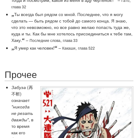
Гато
глава 32
„
Ты всегда был рядом со мной. Последнее, что я могу
сделать — быть рядом с тобой до самого конца. Я знаю,
что это невозможно, но все равно желаю попасть туда же,
куда и ты. Как бы мне хотелось присоединиться к тебе там,
Хаку.
“
–
,
Последние слова
глава 33
„
Я умер как человек!
“
–
,
Какаши
глава 522
Прочее
Забуза
(再
不斬)
означает
"никогда
не резать
дважды"
, в
то время
как его