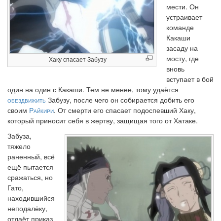
мести. Он
устраивает
команде
Какаши
засаду на
мосту, где
Хаку спасает Забузу
вновь
вступает в бой
один на один с Какаши. Тем не менее, тому удаётся
обездвижить
Забузу, после чего он собирается добить его
своим
Райкири
. От смерти его спасает подоспевший Хаку,
который приносит себя в жертву, защищая того от Хатаке.
Забуза,
тяжело
раненный, всё
ещё пытается
сражаться, но
Гато,
находившийся
неподалёку,
отдаёт приказ