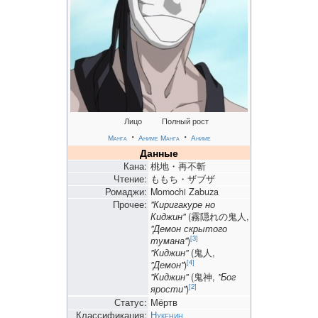
Лицо
Полный рост
・
・
Манга
Аниме
Манга
Аниме
Данные
Кана:
桃地・再不斬
Чтение:
ももち・ザブザ
Ромаджи:
Momochi Zabuza
Прочее:
"Киригакуре но
Киджин"
(霧隠れの鬼人,
"Демон скрытого
[3]
тумана"
)
"Киджин"
(鬼人,
[4]
"Демон"
)
"Киджин"
(鬼神,
"Бог
[2]
ярости"
)
Статус:
Мёртв
Классификация:
Нукенин