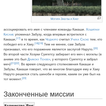
Могила Забузы и Хаку
ассоциировать его имя с членами команды Какаши.
Хошигаки
Кисаме
упоминал Забузу, когда впервые встретился с
[17]
Какаши,
в то время, как
Чоджуро
считал
Учиха Саске
тем, кто
[18]
[19]
победил его и Хаку.
Тем не менее, сам Забуза
[20]
признавал, что его поражение является заслугой Наруто.
Во второй части Хозуки Суигетсу забирает его меч с могилы (в
аниме это был
Даикоку Тензен
, у которого Суигетсу и забрал
[21]
[22]
меч)
. Во время следующего столкновения Какаши и
Забузы, Какаши говорит, что во многом благодаря ему и Хаку
Наруто решился стать шиноби и героем, каким он уже был на
[23]
тот момент.
Законченные миссии
Количество
Ранг