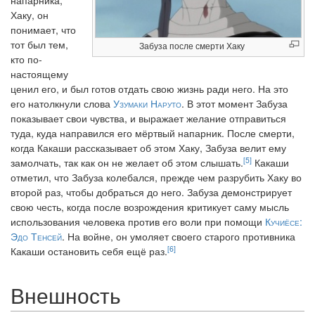
напарника,
Хаку, он
понимает, что
тот был тем,
Забуза после смерти Хаку
кто по-
настоящему
ценил его, и был готов отдать свою жизнь ради него. На это
его натолкнули слова
Узумаки Наруто
. В этот момент Забуза
показывает свои чувства, и выражает желание отправиться
туда, куда направился его мёртвый напарник. После смерти,
когда Какаши рассказывает об этом Хаку, Забуза велит ему
[5]
замолчать, так как он не желает об этом слышать.
Какаши
отметил, что Забуза колебался, прежде чем разрубить Хаку во
второй раз, чтобы добраться до него. Забуза демонстрирует
свою честь, когда после возрождения критикует саму мысль
использования человека против его воли при помощи
Кучиёсе:
Эдо Тенсей
. На войне, он умоляет своего старого противника
[6]
Какаши остановить себя ещё раз.
Внешность