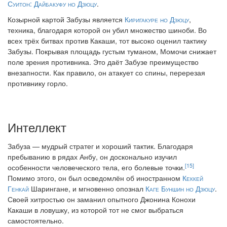
Суитон: Дайбакуфу но Дзюцу
.
Козырной картой Забузы является
Киригакуре но Дзюцу
,
техника, благодаря которой он убил множество шиноби. Во
всех трёх битвах против Какаши, тот высоко оценил тактику
Забузы. Покрывая площадь густым туманом, Момочи снижает
поле зрения противника. Это даёт Забузе преимущество
внезапности. Как правило, он атакует со спины, перерезая
противнику горло.
Интеллект
Забуза — мудрый стратег и хороший тактик. Благодаря
пребыванию в рядах Анбу, он досконально изучил
[15]
особенности человеческого тела, его болевые точки.
Помимо этого, он был осведомлён об иностранном
Кеккей
Генкай
Шарингане, и мгновенно опознал
Каге Буншин но Дзюцу
.
Своей хитростью он заманил опытного Джонина Конохи
Какаши в ловушку, из которой тот не смог выбраться
самостоятельно.