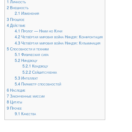
1
Личность
2
Внешность
2.1
Изменения
3
Прошлое
4
Действие
4.1
Пролог — Нами но Куни
4.2
Четвёртая мировая война Ниндзя: Конфронтация
4.3
Четвёртая мировая война Ниндзя: Кульминация
5
Способности и техники
5.1
Физическая сила
5.2
Ниндзюцу
5.2.1
Кендзюцу
5.2.2
Сейшитсухенка
5.3
Интеллект
5.4
Параметр способностей
6
Наследие
7
Законченные миссии
8
Цитаты
9
Прочее
9.1
Качества