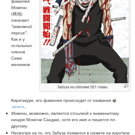
фамилия
Момочи
(桃地)
означает
"земляной
персик"
.
Как и у
остальных
членов
Семи
мечников
Забуза на обложке 521 главы
Киригакуре, его фамилия происходит от названия
фрукта
.
Момочи
, возможно, является отсылкой к знаменитому
ниндзя Момочи Сандаю, хотя его имя и пишется по-
другому.
Несмотря на то, что Забуза появился в сюжете на короткое