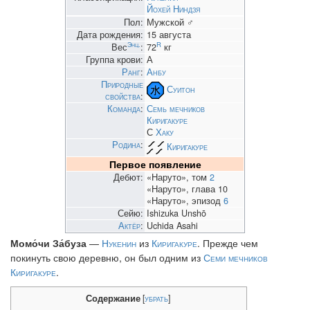
Йохей Ниндзя
Пол:
Мужской ♂
Дата рождения:
15 августа
Энц.
R
Вес
:
72
кг
Группа крови:
А
Ранг
:
Анбу
Природные
Суитон
свойства
:
Команда
:
Семь мечников
Киригакуре
С
Хаку
Родина
:
Киригакуре
Первое появление
Дебют:
«Наруто», том
2
«Наруто», глава 10
«Наруто», эпизод
6
Сейю:
Ishizuka Unshō
Актёр
:
Uchida Asahi
Момо́чи За́буза
—
Нукенин
из
Киригакуре
. Прежде чем
покинуть свою деревню, он был одним из
Семи мечников
Киригакуре
.
Содержание
[
убрать
]