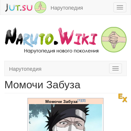
Нарутопедия
Toggl
naviga
Нарутопедия
Toggle
Перейти к:
навигация
,
поиск
navigati
Момочи Забуза
[1]
[2]
Момочи Забуза