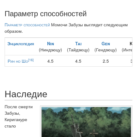
Параметр способностей
Параметр способностей
Момочи Забузы выглядит следующим
образом.
Энциклопедия
Nin
Tai
Gen
Ke
(Ниндзюцу)
(Тайдзюцу)
(Гендзюцу)
(Интелл
[16]
Рин но Шо
4.5
4.5
2.5
3.0
Наследие
После смерти
Забузы,
Киригакуре
стало