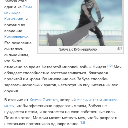
Забуза стал
одним из
Семи
мечников
Киригакуре
, и
получил во
владение
Кубикирибочо
.
Его поколение
считалось
Забуза с Кубикирибочо
сильнейшим,
что было
[12]
отмечено во время Четвёртой мировой войны Ниндзя.
Меч
обладает способностью восстанавливаться, благодаря
пролитой им крови. Во мгновение ока Забуза способен
зарезать нескольких врагов, несмотря на внушительный вес
оружия.
В отличие от
Хозуки Суигетсу
, который
увеличивает мышечную
массу
, чтобы эффективно орудовать мечом, Забуза не
нуждается в этом, и полагается на свои собственные силы.
Помимо этого, Момочи может метнуть меч, чтобы разрезать
[13]
нескольких противников одновременно.