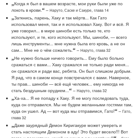
„
Когда я был в вашем возрасте, мои руки были уже по
локоть в крови.
“
–
,
Наруто, Саске и Сакуре
глава 14
„
Заткнись, парень, Хаку и так мёртв... Как Гато
использовал меня, так и я использовал Хаку. Вот и всё. Я
уже говорил... в мире шиноби есть только те, кто
используют, и те, кого используют. Мы, шиноби, — всего
лишь инструменты... мне нужна была его кровь, а не он
сам... Мне не о чём сожалеть.
“
–
,
Наруто
глава 32
„
Не нужно больше ничего говорить... Ему было больно
сражаться с вами... Хаку сражался не только ради меня...
он сражался и ради вас, ребята. Он был слишком добрым.
Я рад, что в самом конце повстречался с вами. Наверное,
ты прав... шиноби — всё ещё человек... ему никогда не
стать бездушным орудием...
“
–
,
Наруто
глава 32
„
Ха-ха... Я не попаду к Хаку. Я не могу последовать туда,
куда он отправился. Мы не будем желанными гостями там,
куда он ушел. Ад — вот куда мы отправимся, Гато!
“
–
,
Гато
глава 32
„
Даже заурядный Демон Киригакуре может умереть и
стать настоящим Демоном в аду! Это будет весело!!! Вот
тогда и посмотрим, какой из меня в аду чертёнок!!
“
–
,