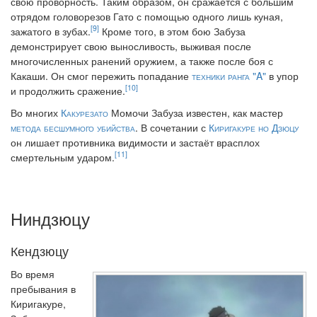
свою проворность. Таким образом, он сражается с большим
отрядом головорезов Гато с помощью одного лишь куная,
[9]
зажатого в зубах.
Кроме того, в этом бою Забуза
демонстрирует свою выносливость, выживая после
многочисленных ранений оружием, а также после боя с
Какаши. Он смог пережить попадание
техники ранга "A"
в упор
[10]
и продолжить сражение.
Во многих
Какурезато
Момочи Забуза известен, как мастер
метода бесшумного убийства
. В сочетании с
Киригакуре но Дзюцу
он лишает противника видимости и застаёт врасплох
[11]
смертельным ударом.
Ниндзюцу
Кендзюцу
Во время
пребывания в
Киригакуре,