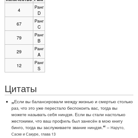
Ранг
4
D
Ранг
67
C
Ранг
79
B
Ранг
29
A
Ранг
12
S
Цитаты
„
Если вы балансировали между жизнью и смертью столько
раз, что это уже перестало беспокоить вас, тогда вы
можете называть себя ниндзя. Если вы стали настолько
жестокими, что ваш профиль был занесён в мою книгу
бинго, тогда вы заслуживаете звание ниндзя.
“
–
Наруто,
,
Саске и Сакуре
глава 13