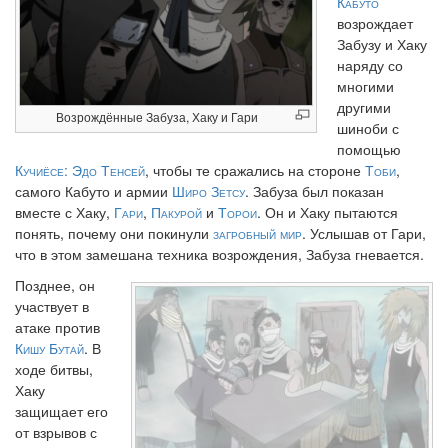
Кабуто
возрождает
Забузу и Хаку
наряду со
многими
другими
Возрождённые Забуза, Хаку и Гари
шиноби с
помощью
Кучиёсе: Эдо Тенсей
, чтобы те сражались на стороне
Тоби
,
самого Кабуто и армии
Широ Зетсу
. Забуза был показан
вместе с Хаку,
Гари
,
Пакурой
и
Торои
. Он и Хаку пытаются
понять, почему они покинули
загробный мир
. Услышав от Гари,
что в этом замешана техника возрождения, Забуза гневается.
Позднее, он
участвует в
атаке против
Кишу Бутай
. В
ходе битвы,
Хаку
защищает его
от взрывов с