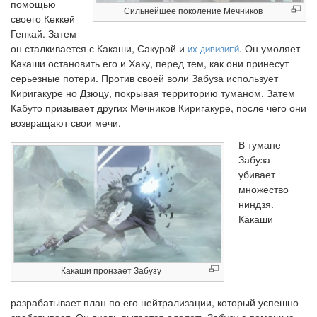
помощью
Сильнейшее поколение Мечников
своего Кеккей
Генкай. Затем
он сталкивается с Какаши, Сакурой и
их дивизией
. Он умоляет
Какаши остановить его и Хаку, перед тем, как они принесут
серьезные потери. Против своей воли Забуза использует
Киригакуре но Дзюцу, покрывая территорию туманом. Затем
Кабуто призывает других Мечников Киригакуре, после чего они
возвращают свои мечи.
В тумане
Забуза
убивает
множество
ниндзя.
Какаши
Какаши пронзает Забузу
разрабатывает план по его нейтрализации, который успешно
срабатывает. Он вновь пытается одолеть Забузу с помощью