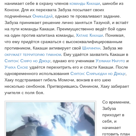
нанимает себе в охрану членов
команды Какаши
, шиноби из
Конохи. Для их перехвата Забуза посылает своих
подчинённых
Оникьёдай
, однако те проваливают задание.
Забуза принимает решение лично заняться Тазуной, и встаёт
на пути команды Какаши. Преимущественно ведёт бой один
на один против капитана команды,
Хатаке Какаши
. Понимая,
что ему придётся сражаться с высококвалифицированным
противником, Какаши активирует свой
Шаринган
. Забуза же
окружает территорию туманом
. Ему удаётся захватить Какаши в
Суитон: Суиро но Дзюцу
, однако его ученикам
Узумаки Наруто
и
Учиха Саске
удаётся перехитрить его и спасти Какаши. После
одновременного использования
Суитон: Суирьюдан но Дзюцу
,
Хаку подстраивает гибель Момочи, вонзив в его шею
несколько сенбонов. Притворившись Оинином, Хаку забирает
учителя с поля боя.
Со временем,
Забуза
приходит в
себя, и
начинает
готовить план