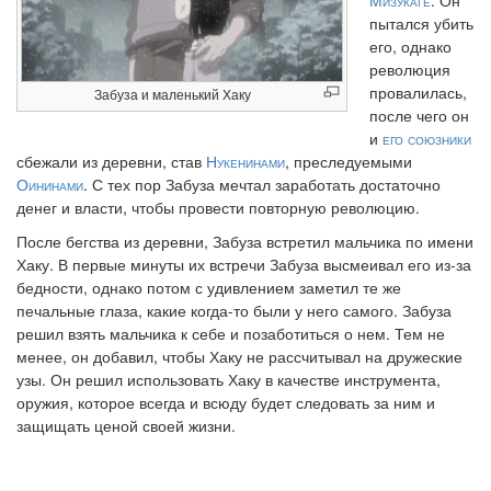
Мизукаге
. Он
пытался убить
его, однако
революция
провалилась,
Забуза и маленький Хаку
после чего он
и
его
союзники
сбежали из деревни, став
Нукенинами
, преследуемыми
Оининами
. С тех пор Забуза мечтал заработать достаточно
денег и власти, чтобы провести повторную революцию.
После бегства из деревни, Забуза встретил мальчика по имени
Хаку. В первые минуты их встречи Забуза высмеивал его из-за
бедности, однако потом с удивлением заметил те же
печальные глаза, какие когда-то были у него самого. Забуза
решил взять мальчика к себе и позаботиться о нем. Тем не
менее, он добавил, чтобы Хаку не рассчитывал на дружеские
узы. Он решил использовать Хаку в качестве инструмента,
оружия, которое всегда и всюду будет следовать за ним и
защищать ценой своей жизни.