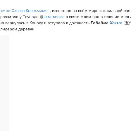
тсу но Саннин
Конохагакуре
, известная во всём мире как сильнейша
к развитию у Тсунаде
гемофобии
, в связи с чем она в течение мног
она вернулась в Коноху и вступила в должность
Годайме
Хокаге
(五
 лидером деревни.