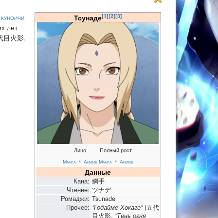
[1]
[2]
[3]
я
куноичи
Тсунаде
их лет
代目火影,
Лицо
Полный рост
・
・
Манга
Аниме
Манга
Аниме
Данные
Кана:
綱手
Чтение:
ツナデ
Ромаджи:
Tsunade
Прочее:
"Годайме Хокаге"
(五代
目火影,
"Тень огня