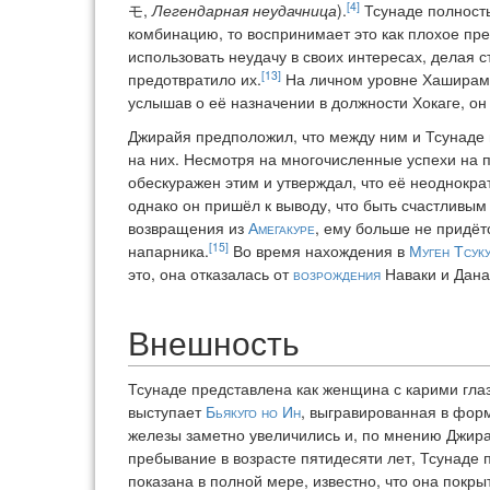
[4]
モ,
Легендарная неудачница
).
Тсунаде полность
комбинацию, то воспринимает это как плохое пре
использовать неудачу в своих интересах, делая с
[13]
предотвратило их.
На личном уровне Хаширама
услышав о её назначении в должности Хокаге, он
Джирайя предположил, что между ним и Тсунаде в
на них. Несмотря на многочисленные успехи на п
обескуражен этим и утверждал, что её неоднокра
однако он пришёл к выводу, что быть счастливым 
возвращения из
Амегакуре
, ему больше не придётс
[15]
напарника.
Во время нахождения в
Муген Тсук
это, она отказалась от
возрождения
Наваки и Дана
Внешность
Тсунаде представлена как женщина с карими гла
выступает
Бьякуго но Ин
, выгравированная в форм
железы заметно увеличились и, по мнению Джирай
пребывание в возрасте пятидесяти лет, Тсунаде
показана в полной мере, известно, что она покр