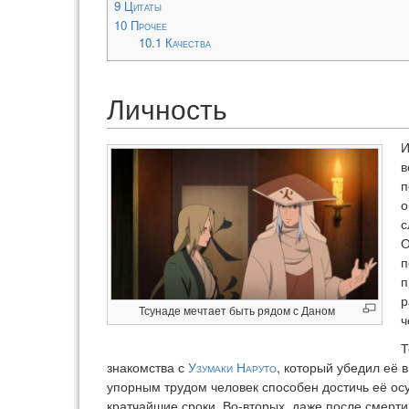
9
Цитаты
10
Прочее
10.1
Качества
Личность
И
в
п
о
с
О
п
п
р
Тсунаде мечтает быть рядом с Даном
ч
Т
знакомства с
Узумаки Наруто
, который убедил её 
упорным трудом человек способен достичь её ос
кратчайшие сроки. Во-вторых, даже после смерти