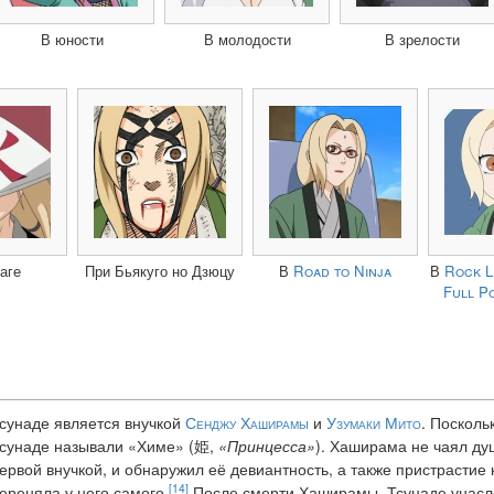
В юности
В молодости
В зрелости
аге
При Бьякуго но Дзюцу
В
Road to Ninja
В
Rock L
Full P
сунаде является внучкой
Сенджу Хаширамы
и
Узумаки Мито
. Поскол
сунаде называли «Химе» (姫,
«Принцесса»
). Хаширама не чаял душ
ервой внучкой, и обнаружил её девиантность, а также пристрастие 
[14]
ереняла у него самого.
После смерти Хаширамы, Тсунаде унасл