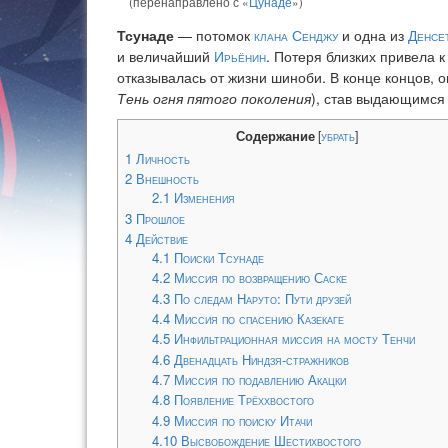
(перенаправлено с «
Цунаде
»)
Тсунаде
— потомок
клана Сенджу
и одна из
Денсе
и величайший
Ирьёнин
. Потеря близких привела 
отказывалась от жизни шиноби. В конце концов, 
Тень огня пятого поколения
), став выдающимся
Содержание
[
убрать
]
1
Личность
2
Внешность
2.1
Изменения
3
Прошлое
4
Действие
4.1
Поиски Тсунаде
4.2
Миссия по возвращению Саске
4.3
По следам Наруто: Пути друзей
4.4
Миссия по спасению Казекаге
4.5
Инфильтрационная миссия на мосту Тенчи
4.6
Двенадцать Ниндзя-стражников
4.7
Миссия по подавлению Акацки
4.8
Появление Трёххвостого
4.9
Миссия по поиску Итачи
4.10
Высвобождение Шестихвостого