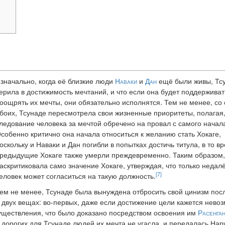
значально, когда её близкие люди
Наваки
и
Дан
ещё были живы, Тс
ерила в достижимость мечтаний, и что если она будет поддерживат
оощрять их мечты, они обязательно исполнятся. Тем не менее, со
боих, Тсунаде пересмотрела свои жизненные приоритеты, полагая,
ледование человека за мечтой обречено на провал с самого начал
собенно критично она начала относиться к желанию стать Хокаге,
оскольку и Наваки и Дан погибли в попытках достичь титула, в то вр
редыдущие Хокаге также умерли преждевременно. Таким образом,
аскритиковала само значение Хокаге, утверждая, что только недал
[7]
еловек может согласиться на такую должность.
ем не менее, Тсунаде была вынуждена отбросить свой цинизм пос
в двух вещах: во-первых, даже если достижение цели кажется нево
уществления, что было доказано посредством освоения им
Расенга
 дорогих для Тсунаде людей их мечта не угасла, и передалась Нар