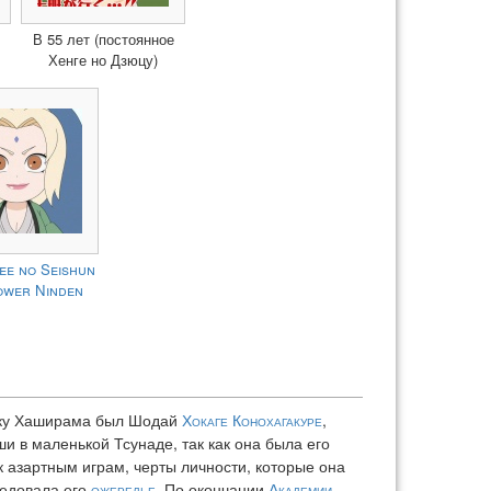
В 55 лет (постоянное
Хенге но Дзюцу)
ee no Seishun
ower Ninden
ьку Хаширама был Шодай
Хокаге
Конохагакуре
,
и в маленькой Тсунаде, так как она была его
к азартным играм, черты личности, которые она
едовала его
ожерелье
. По окончании
Академии
,