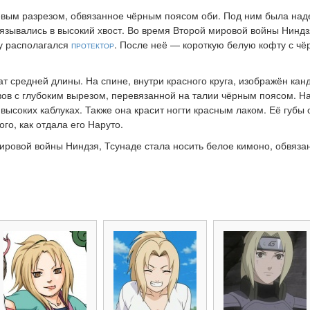
евым разрезом, обвязанное чёрным поясом оби. Под ним была надет
вязывались в высокий хвост. Во время Второй мировой войны Ниндз
бу располагался
протектор
. После неё — короткую белую кофту с чё
ат средней длины. На спине, внутри красного круга, изображён ка
авов с глубоким вырезом, перевязанной на талии чёрным поясом. 
 высоких каблуках. Также она красит ногти красным лаком. Её губ
того, как отдала его Наруто.
мировой войны Ниндзя, Тсунаде стала носить белое кимоно, обвяз