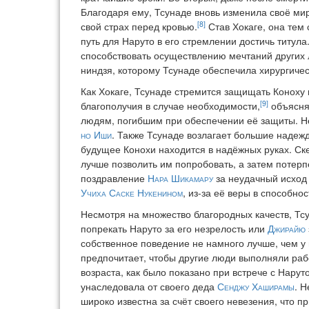
Благодаря ему, Тсунаде вновь изменила своё мир
[8]
свой страх перед кровью.
Став Хокаге, она тем
путь для Наруто в его стремлении достичь титул
способствовать осуществлению мечтаний других
ниндзя, которому Тсунаде обеспечила хирургиче
Как Хокаге, Тсунаде стремится защищать Коноху 
[9]
благополучия в случае необходимости,
объясняя
людям, погибшим при обеспечении её защиты. Не
но Иши
. Также Тсунаде возлагает большие надежд
будущее Конохи находится в надёжных руках. Ске
лучше позволить им попробовать, а затем потер
поздравление
Нара Шикамару
за неудачный исход 
Учиха Саске
Нукенином
, из-за её веры в способно
Несмотря на множество благородных качеств, Тсу
попрекать Наруто за его незрелость или
Джирайю
собственное поведение не намного лучше, чем у н
предпочитает, чтобы другие люди выполняли рабо
возраста, как было показано при встрече с Нарут
унаследовала от своего деда
Сенджу Хаширамы
. 
широко известна за счёт своего невезения, что 