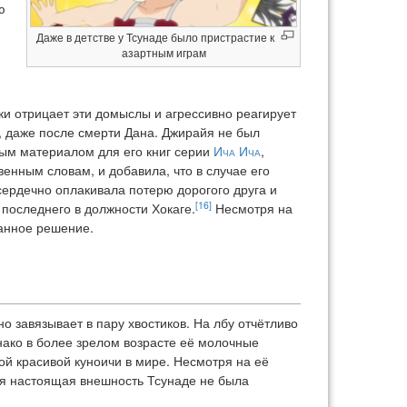
ю
я
Даже в детстве у Тсунаде было пристрастие к
азартным играм
ки отрицает эти домыслы и агрессивно реагирует
а, даже после смерти Дана. Джирайя не был
ным материалом для его книг серии
Ича Ича
,
венным словам, и добавила, что в случае его
ердечно оплакивала потерю дорогого друга и
[16]
 последнего в должности Хокаге.
Несмотря на
данное решение.
 завязывает в пару хвостиков. На лбу отчётливо
нако в более зрелом возрасте её молочные
ой красивой куноичи в мире. Несмотря на её
тя настоящая внешность Тсунаде не была