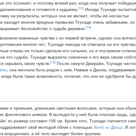
ю это осознаёт, и поэтому всякий раз, когда она получает победну
[12]
дзнаменование и готовится к худшему.
Иногда Тсунаде пытаетс
тавку на результаты, которых она не желает, чтобы её несчастье
 находит многие вредные привычки Тсунаде очень забавными, но
[14]
 выражает беспокойство о судьбе деревни.
озникли взаимные чувства с их первой встречи, однако она всячес
ротяжении многих лет, Тсунаде никогда не отвечала на его чувств
тные отказы не только сделали его сильнее, но и послужили отлич
не его судьба. Тсунаде выразила сомнение о его вере своим собст
[13]
я скрывать своих чувств.
После смерти Джирайи, Тсунаде чистос
уёми
, она мечтала быть рядом с ним, Наваки и Даном, поддерживая
 когда была такая возможность, полагая, что они не одобрили бы 
зами и прямыми, длинными светлыми волосами, которые она обычно
е фиолетового алмаза. В молодости у неё была плоская грудь, од
и, их размер составил 106 см. Кроме того, Тсунаде считается сам
 поддерживает свой молодой облик с помощью
Хенге но Дзюцу
. И хо
ыта морщинами, а её тело выглядит более хрупким.