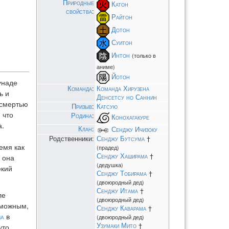
Природные
Катон
свойства
:
Райтон
Дотон
Суитон
Интон
(только в
аниме)
Йотон
унаде
Команда
:
Команда Хирузена
ь и
Денсетсу но Саннин
 смертью
Призыв
:
Катсую
 что
Родина
:
Конохагакуре
а.
Клан
:
Сенджу Ичизоку
Родственники:
Сенджу Бутсума
†
емя как
(прадед)
Сенджу Хаширама
†
 она
(дедушка)
ёкий
Сенджу Тобирама
†
(двоюродный дед)
Сенджу Итама
†
ле
(двоюродный дед)
зможным,
Сенджу Каварама
†
на
в
(двоюродный дед)
Узумаки Мито
†
уто.