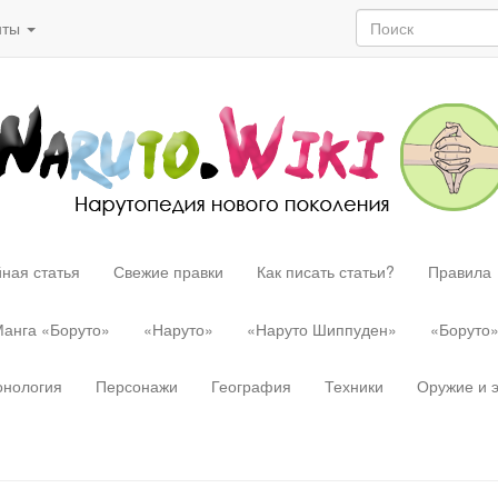
нты
ная статья
Свежие правки
Как писать статьи?
Правила
анга «Боруто»
«Наруто»
«Наруто Шиппуден»
«Боруто
онология
Персонажи
География
Техники
Оружие и 