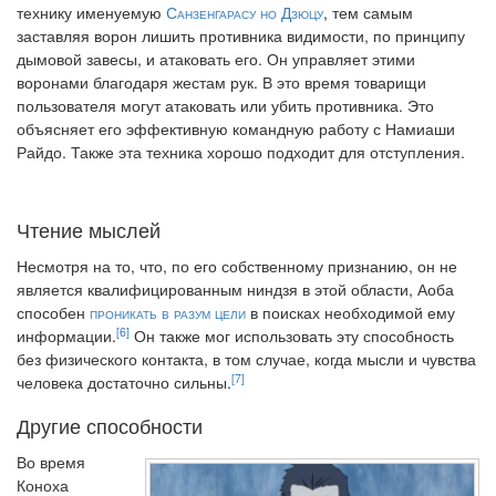
технику именуемую
Санзенгарасу но Дзюцу
, тем самым
заставляя ворон лишить противника видимости, по принципу
дымовой завесы, и атаковать его. Он управляет этими
воронами благодаря жестам рук. В это время товарищи
пользователя могут атаковать или убить противника. Это
объясняет его эффективную командную работу с Намиаши
Райдо. Также эта техника хорошо подходит для отступления.
Чтение мыслей
Несмотря на то, что, по его собственному признанию, он не
является квалифицированным ниндзя в этой области, Аоба
способен
проникать в разум цели
в поисках необходимой ему
[6]
информации.
Он также мог использовать эту способность
без физического контакта, в том случае, когда мысли и чувства
[7]
человека достаточно сильны.
Другие способности
Во время
Коноха