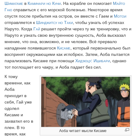
Шимагаме
в
Каминари но Куни
. На корабле он помогает
Майто
Гаю
справиться с его морской болезнью. Некоторое время
спустя после прибытия на остров, он вместе с Гаем и
Мотои
отправляется к
Шинджитсу но Таки
, чтобы узнать об успехах
Наруто. Когда
Гай
решает пройти через ту же тренировку, что и
Наруто и узнать свою внутреннюю сущность, Аоба высказал
мнение, что она, возможно, и не человек. Всё прервало
нападение появившегося
Кисаме
, который первоначально был
воспринят окружающими как иглобрюх. Затем, Аоба пытается
парализовать Кисаме при помощи
Хидзюцу: Ишибари
, однако
тот поглощает его чакру, и Аоба падает без сил.
К тому
времени, как
Аоба
приходит в
себя, Гай уже
одолел
Кисаме и
захватил его в
плен. В то
Аоба читает мысли Кисаме
время, как