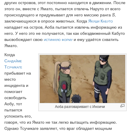
других островов, этот постоянно находится в движении. После
этого он, вместе с Ямато, пытается отвлечь Наруто от всего
происходящего и придумывает для него миссию ранга
S
,
заключающуюся в опросе животных. Когда
Якуши Кабуто
нападает на остров, Аоба пытается извлечь информацию из
него. У него это не получается, так как обездвиженный Кабуто
высвобождает свою
истинную форму
и ему удаётся схватить
Ямато.
Когда
Сандайме
Тсучикаге
прибывает на
место
инцидента и
помогает
освободить
Аобу, тот
Аоба разговаривает с Иноичи
пытается
успокоить его,
говоря, что из Ямато не так легко вытащить информацию.
Однако Тсучикаге заявляет, что враг обладает мощным