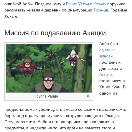
ошибкой Аобы. Позднее, ему и
Генме
Утатане Кохару
поручила
рассказать жителям деревни об инаугурации
Тсунаде
, Годайме
Хокаге.
Миссия по подавлению Акацки
Аоба был
одним из
шиноби
,
посланных
для захвата
Акацки
,
вторгшихся в
Хи но Куни. В
одном из
Группа Райдо
предполагаемых убежищ, он, вместе со своими напарниками,
берёт под стражу преступника, сотрудничающего с Акацки.
Следом за этим, Аоба и его напарники превращаются в
предметы, в надежде на то, что враги не заметят этого и