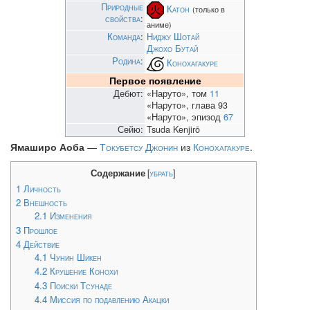
Природные
Катон
(только в
свойства
:
аниме)
Команда
:
Ниджу Шотай
Джохо Бутай
Родина
:
Конохагакуре
Первое появление
Дебют:
«Наруто», том
11
«Наруто», глава 93
«Наруто», эпизод
67
Сейю:
Tsuda Kenjirō
Ямаширо Аоба
—
Токубетсу Джонин
из
Конохагакуре
.
Содержание
[
убрать
]
1
Личность
2
Внешность
2.1
Изменения
3
Прошлое
4
Действие
4.1
Чунин Шикен
4.2
Крушение Конохи
4.3
Поиски Тсунаде
4.4
Миссия по подавлению Акацки