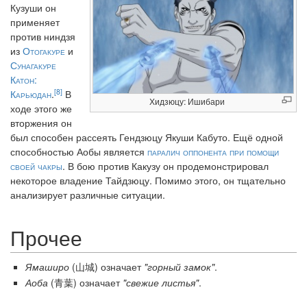
Кузуши он
применяет
против ниндзя
из
Отогакуре
и
Сунагакуре
Катон:
[8]
Карьюдан
.
В
Хидзюцу: Ишибари
ходе этого же
вторжения он
был способен рассеять Гендзюцу Якуши Кабуто. Ещё одной
способностью Аобы является
паралич оппонента при помощи
своей чакры
. В бою против Какузу он продемонстрировал
некоторое владение Тайдзюцу. Помимо этого, он тщательно
анализирует различные ситуации.
Прочее
Ямаширо
(山城) означает
"горный замок"
.
Аоба
(青葉) означает
"свежие листья"
.