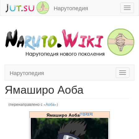
Нарутопедия
Toggl
naviga
Нарутопедия
Toggle
Перейти к:
навигация
,
поиск
navigati
Ямаширо Аоба
(перенаправлено с «
Аоба
»)
[1]
[2]
[3]
Ямаширо Аоба