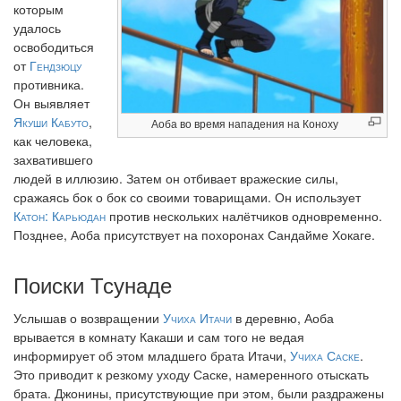
которым
удалось
освободиться
от
Гендзюцу
противника.
Он выявляет
Якуши Кабуто
,
Аоба во время нападения на Коноху
как человека,
захватившего
людей в иллюзию. Затем он отбивает вражеские силы,
сражаясь бок о бок со своими товарищами. Он использует
Катон: Карьюдан
против нескольких налётчиков одновременно.
Позднее, Аоба присутствует на похоронах Сандайме Хокаге.
Поиски Тсунаде
Услышав о возвращении
Учиха Итачи
в деревню, Аоба
врывается в комнату Какаши и сам того не ведая
информирует об этом младшего брата Итачи,
Учиха Саске
.
Это приводит к резкому уходу Саске, намеренного отыскать
брата. Джонины, присутствующие при этом, были раздражены