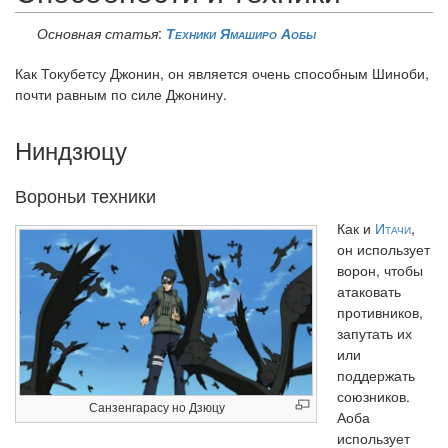
Основная статья
:
Техники Ямаширо Аобы
Как Токубетсу Джонин, он является очень способным Шиноби,
почти равным по силе Джонину.
Ниндзюцу
Вороньи техники
Как и
Итачи
,
он использует
ворон, чтобы
атаковать
противников,
запутать их
или
поддержать
союзников.
Санзенгарасу но Дзюцу
Аоба
использует