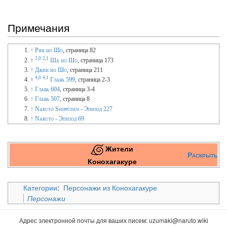
Примечания
↑
Рин но Шо
, страница 82
2,0
2,1
↑
Ша но Шо
, страница 173
↑
Джин но Шо
, страница 211
4,0
4,1
↑
Глава 599
, страница 2-3
↑
Глава 604
, страница 3-4
↑
Глава 507
, страница 8
↑
Naruto Shippūden - Эпизод 227
↑
Naruto - Эпизод 69
Жители
Раскрыть
Конохагакуре
Категории
:
Персонажи из Конохагакуре
Персонажи
Адрес электронной почты для ваших писем:
uzumaki