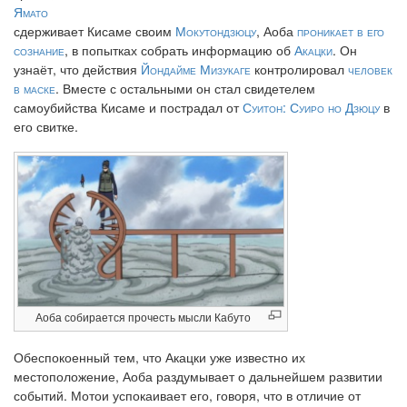
Ямато
сдерживает Кисаме своим
Мокутондзюцу
, Аоба
проникает в его
сознание
, в попытках собрать информацию об
Акацки
. Он
узнаёт, что действия
Йондайме Мизукаге
контролировал
человек
в маске
. Вместе с остальными он стал свидетелем
самоубийства Кисаме и пострадал от
Суитон: Суиро но Дзюцу
в
его свитке.
Аоба собирается прочесть мысли Кабуто
Обеспокоенный тем, что Акацки уже известно их
местоположение, Аоба раздумывает о дальнейшем развитии
событий. Мотои успокаивает его, говоря, что в отличие от