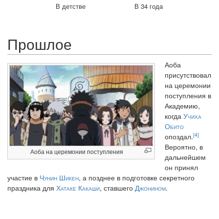
В детстве
В 34 года
Прошлое
Аоба
присутствовал
на церемонии
поступления в
Академию,
когда
Учиха
Обито
[4]
опоздал.
Вероятно, в
Аоба на церемонии поступления
дальнейшем
он принял
участие в
Чунин Шикен
, а позднее в подготовке секретного
праздника для
Хатаке Какаши
, ставшего
Джонином
.