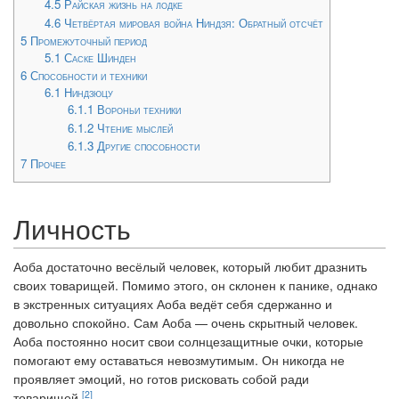
4.5
Райская жизнь на лодке
4.6
Четвёртая мировая война Ниндзя: Обратный отсчёт
5
Промежуточный период
5.1
Саске Шинден
6
Способности и техники
6.1
Ниндзюцу
6.1.1
Вороньи техники
6.1.2
Чтение мыслей
6.1.3
Другие способности
7
Прочее
Личность
Аоба достаточно весёлый человек, который любит дразнить
своих товарищей. Помимо этого, он склонен к панике, однако
в экстренных ситуациях Аоба ведёт себя сдержанно и
довольно спокойно. Сам Аоба — очень скрытный человек.
Аоба постоянно носит свои солнцезащитные очки, которые
помогают ему оставаться невозмутимым. Он никогда не
проявляет эмоций, но готов рисковать собой ради
[2]
товарищей.