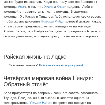
можно будет их схватить. Когда они получают сообщение от
команды
Асумы
о том, что
Хидан
и
Какузу
найдены, Аоба с
командой отправляются к ним на помощь. В сражении
команды 10 с Какузу и Хиданом, Аоба использует своих ворон,
чтобы скрыть движения
Намиаши Райдо
, который атакует Какузу
и тем самым предотвращает его нападение на команду
Асумы. Затем, он и Райдо наблюдают за прощанием Асумы со
своими учениками, а позднее присутствует на его похоронах.
Райская жизнь на лодке
Основная статья
:
Райская жизнь на лодке (арка)
Четвёртая мировая война Ниндзя:
Обратный отсчёт
Аоба присутствует на собрании военного совета, созванного
Тсунаде. Позднее, он был выбран в качестве одного из
телохранителей
Узумаки Наруто
во время его поездки на