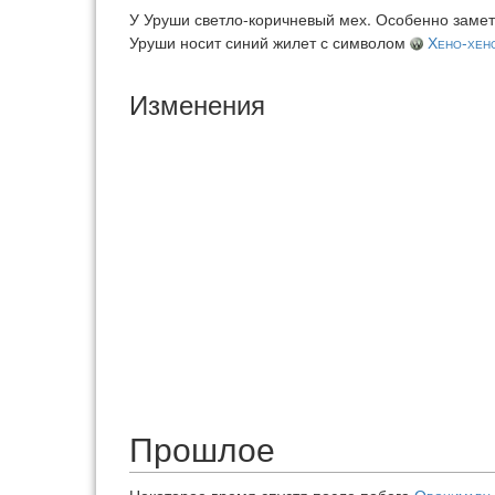
У Уруши светло-коричневый мех. Особенно замет
Уруши носит синий жилет с символом
Хено-хен
Изменения
Прошлое
Некоторое время спустя после побега
Орочимару