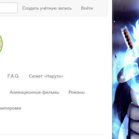
Создать учётную запись
Войти
F.A.Q.
Сюжет «Наруто»
»
Анимационные фильмы
Романы
экипировка
Перейти
к:
навигация
,
поиск