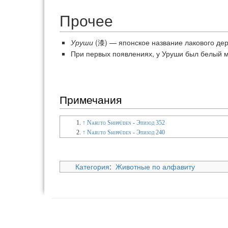
Прочее
Уруши
(漆) — японское название лакового дер
При первых появлениях, у Уруши был белый м
Примечания
↑
Naruto Shippūden - Эпизод 352
↑
Naruto Shippūden - Эпизод 240
Категория
:
Животные по алфавиту