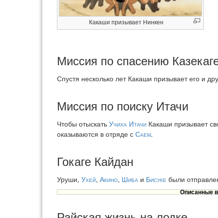
Какаши призывает Нинкен
Миссия по спасению Казекаг
Спустя несколько лет Какаши призывает его и д
Миссия по поиску Итачи
Чтобы отыскать
Учиха Итачи
Какаши призывает св
оказываются в отряде с
Саем
.
Гокаге Кайдан
Уруши,
Ухей
,
Акино
,
Шиба
и
Бисуке
были отправлен
Описанные в
Райская жизнь на лодке