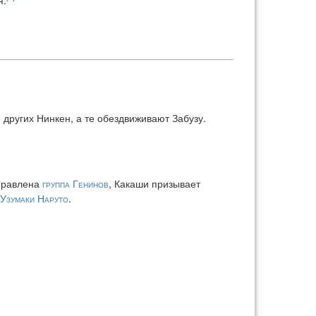
 и других Нинкен, а те обездвиживают Забузу.
тправлена
группа Генинов
, Какаши призывает
Узумаки Наруто
.