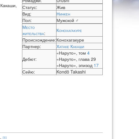
Ромаджи:
Urushi
 Какаши,
Статус:
Жив
Вид:
Нинкен
Пол:
Мужской ♂
Место
Конохагакуре
жительства
:
Происхождение:
Конохагакуре
Партнер:
Хатаке Какаши
«Наруто», том
4
Дебют:
«Наруто», глава 29
«Наруто», эпизод
17
Сейю:
Kondō Takashi
[1]
я.