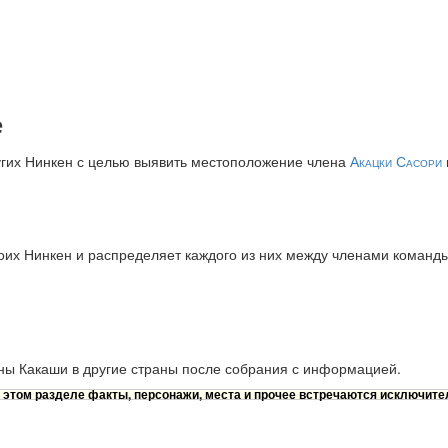
е
ругих Нинкен с целью выявить местоположение члена
Акацки
Сасори
оих Нинкен и распределяет каждого из них между членами команд
ы Какаши в другие страны после собрания с информацией.
 этом разделе факты, персонажи, места и прочее встречаются исключител