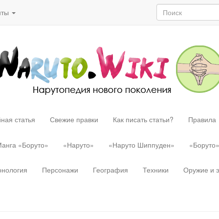
нты
ная статья
Свежие правки
Как писать статьи?
Правила
анга «Боруто»
«Наруто»
«Наруто Шиппуден»
«Боруто
онология
Персонажи
География
Техники
Оружие и 