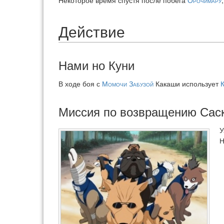
Действие
Нами но Куни
В ходе боя с
Момочи Забузой
Какаши использует
К
Миссия по возвращению Сас
У
Н