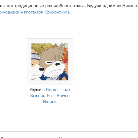
ны его традиционные разъярённые глаза. Будучи одним из Нинкен
о-моджехи
и
протектор
Конохагакуре
.
Уруши в
Rock Lee no
Seishun Full Power
Ninden
, Какаши
призвал
его и других Нинкен и отправил по следу предател