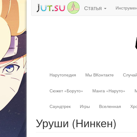
Статья
Инструме
Нарутопедия
Мы ВКонтакте
Случай
Сюжет «Боруто»
Манга «Наруто»
М
Саундтрек
Игры
Вселенная
Хр
Уруши (Нинкен)