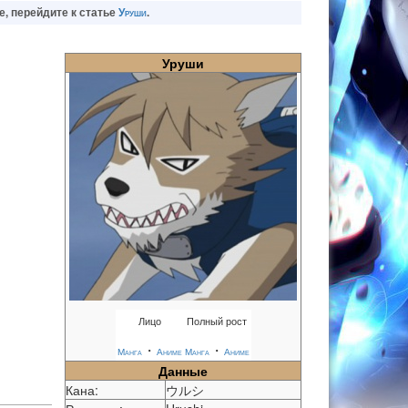
е, перейдите к статье
Уруши
.
Уруши
Лицо
Полный рост
・
・
Манга
Аниме
Манга
Аниме
Данные
Кана:
ウルシ