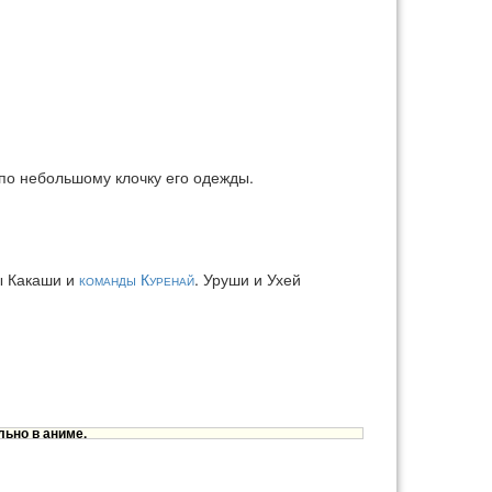
по небольшому клочку его одежды.
ы Какаши и
команды Куренай
. Уруши и Ухей
ьно в аниме.