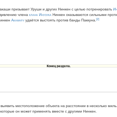
акаши призывает Уруши и других Нинкен с целью потренировать
Ин
дивлению члена
клана Инузука
Нинкен оказываются сильными противн
[2]
инкен
Акамару
удаётся выстоять против банды Паккуна.
Конец раздела.
ыявить местоположение объекта на расстоянии в несколько миль
, которые он может применять вместе с другими Нинкен.