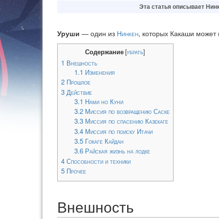
Эта статья описывает
Нин
Уруши
— один из
Нинкен
, которых Какаши может
Содержание
[
убрать
]
1
Внешность
1.1
Изменения
2
Прошлое
3
Действие
3.1
Нами но Куни
3.2
Миссия по возвращению Саске
3.3
Миссия по спасению Казекаге
3.4
Миссия по поиску Итачи
3.5
Гокаге Кайдан
3.6
Райская жизнь на лодке
4
Способности и техники
5
Прочее
Внешность