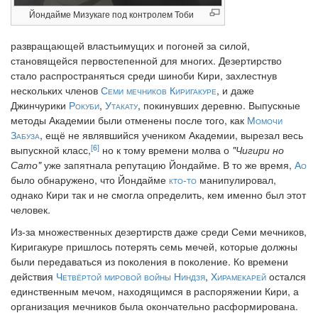
Йондайме Мизукаге под контролем Тоби
развращающей властьимущих и погоней за силой,
становящейся первостепенной для многих. Дезертирство
стало распространяться среди шиноби Кири, захлестнув
нескольких членов
Семи мечников Киригакуре
, и даже
Джинчурики
Рокуби
,
Утакату
, покинувших деревню. Выпускные
методы Академии были отменены после того, как
Момочи
Забуза
, ещё не являвшийся учеником Академии, вырезал весь
[6]
выпускной класс,
но к тому времени молва о
"Чигири но
Сато"
уже запятнала репутацию Йондайме. В то же время,
Ао
было обнаружено, что Йондайме
кто-то
манипулировал,
однако Кири так и не смогла определить, кем именно был этот
человек.
Из-за множественных дезертирств даже среди Семи мечников,
Киригакуре пришлось потерять семь мечей, которые должны
были передаваться из поколения в поколение. Ко времени
действия
Четвёртой мировой войны Ниндзя
,
Хирамекарей
остался
единственным мечом, находящимся в распоряжении Кири, а
организация мечников была окончательно расформирована.