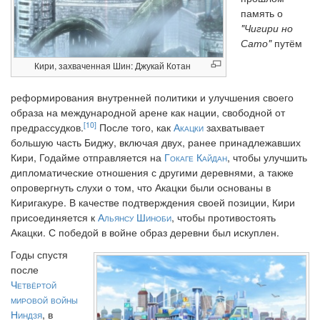
память о
"Чигири но
Сато"
путём
Кири, захваченная Шин: Джукай Котан
реформирования внутренней политики и улучшения своего
образа на международной арене как нации, свободной от
[10]
предрассудков.
После того, как
Акацки
захватывает
большую часть Биджу, включая двух, ранее принадлежавших
Кири, Годайме отправляется на
Гокаге Кайдан
, чтобы улучшить
дипломатические отношения с другими деревнями, а также
опровергнуть слухи о том, что Акацки были основаны в
Киригакуре. В качестве подтверждения своей позиции, Кири
присоединяется к
Альянсу Шиноби
, чтобы противостоять
Акацки. С победой в войне образ деревни был искуплен.
Годы спустя
после
Четвёртой
мировой войны
Ниндзя
, в