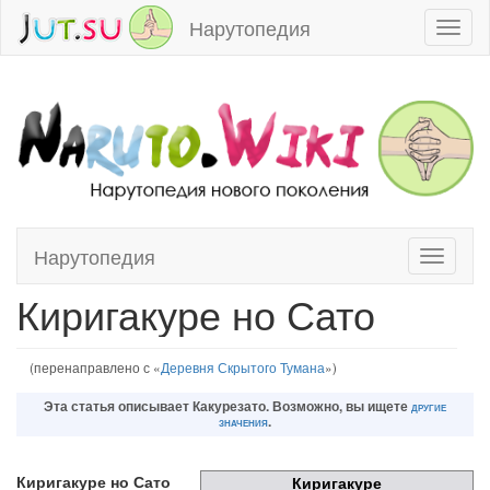
Нарутопедия
Toggl
naviga
Нарутопедия
Toggle
Перейти к:
навигация
,
поиск
navigati
Киригакуре но Сато
(перенаправлено с «
Деревня Скрытого Тумана
»)
Эта статья описывает
Какурезато
. Возможно, вы ищете
другие
значения
.
Киригакуре но Сато
Киригакуре