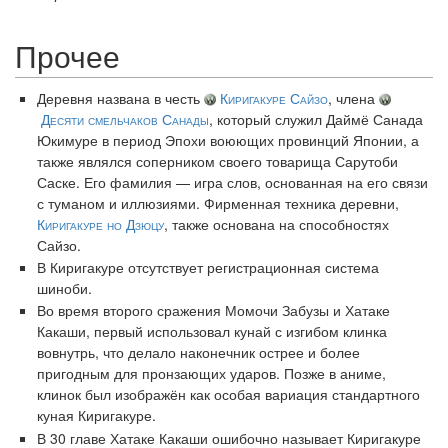
Прочее
Деревня названа в честь
Киригакуре Сайзо
, члена
Десяти смельчаков Санады
, который служил Даймё Санада
Юкимуре в период Эпохи воюющих провинций Японии, а
также являлся соперником своего товарища Сарутоби
Саске. Его фамилия — игра слов, основанная на его связи
с туманом и иллюзиями. Фирменная техника деревни,
Киригакуре но Дзюцу
, также основана на способностях
Сайзо.
В Киригакуре отсутствует регистрационная система
шиноби.
Во время второго сражения Момочи Забузы и Хатаке
Какаши, первый использовал кунай с изгибом клинка
вовнутрь, что делало наконечник острее и более
пригодным для пронзающих ударов. Позже в аниме,
клинок был изображён как особая вариация стандартного
куная Киригакуре.
В 30 главе Хатаке Какаши ошибочно называет Киригакуре