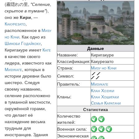
(霧隠れの里,
"Селение,
скрытое в тумане"
),
оно же
Кири
, —
Какурезато
,
расположенное в
Мизу
но Куни
. Как одно из
Шиноби Годайкоку
,
Данные
Киригакуре имеет
Каге
Название:
Киригакуре
в качестве своего
Классификация:
Какурезато
лидера, известного как
Страна:
Мизу но Куни
Мизукаге
, которых в
истории деревни было
Символ:
шестеро. Следуя
Правитель:
Мизукаге
своему названию,
Клан Хозуки
селение расположено
Кланы:
Клан Хошигаки
в туманной местности,
Семья Каратачи
окружённой горами,
Статистика
что делает её
Количество
нахождение весьма
жителей:
трудным для
Военная сила:
иностранцев. Здания
Экономическая