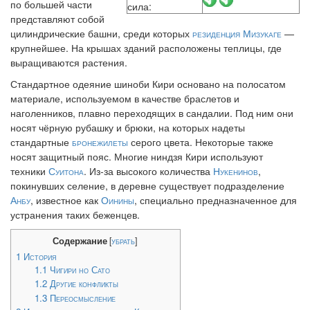
по большей части
сила:
представляют собой
цилиндрические башни, среди которых
резиденция Мизукаге
—
крупнейшее. На крышах зданий расположены теплицы, где
выращиваются растения.
Стандартное одеяние шиноби Кири основано на полосатом
материале, используемом в качестве браслетов и
наголенников, плавно переходящих в сандалии. Под ним они
носят чёрную рубашку и брюки, на которых надеты
стандартные
бронежилеты
серого цвета. Некоторые также
носят защитный пояс. Многие ниндзя Кири используют
техники
Суитона
. Из-за высокого количества
Нукенинов
,
покинувших селение, в деревне существует подразделение
Анбу
, известное как
Оинины
, специально предназначенное для
устранения таких беженцев.
Содержание
[
убрать
]
1
История
1.1
Чигири но Сато
1.2
Другие конфликты
1.3
Переосмысление