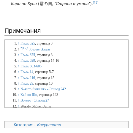
[13]
Кири но Куни
(霧の国,
"Страна тумана"
).
Примечания
↑
Глава 525
, страница 3
2,0
2,1
↑
Какаши Хиден
↑
Глава 675
, страница 8
↑
Глава 629
, страница 14-16
↑
Глава 603-605
↑
Глава 14
, страница 5-7
↑
Глава 216
, страница 15
↑
Глава 29
, страница 10
↑
Naruto Shippūden - Эпизод 242
↑
Кай но Шо
, страница 123
↑
Boruto - Эпизод 27
↑
Weekly Shōnen Jump
↑
Глава 30
, страница 3
Категория
:
Какурезато