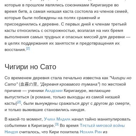
которые в прошлом являлись союзниками Киригакуре во
время битв, а самая низшая каста состояла из членов семей,
которые были побеждены на полях сражений и
присоединились к деревне. С первых дней к членам третьей
касты относились с осторожностью, возлагая на них бремя
выполнения самых трудных и опасных миссий для деревни —
в целях поддержания их занятости и предотвращения их
[2]
восстания.
Чигири но Сато
Со временем деревня стала печально известна как
"Чигири но
Сато"
(血霧の里,
"Деревня кровавого тумана"
) по жестокой
причине — ученики
Академии
Киригакуре, желающие
выпуститься (в романе, только выходцы из самой низшей
[2]
касты)
, были вынуждены сражаться друг с другом до смерти,
и только выжившие становились ниндзя.
В какой-то момент,
Учиха Мадара
начал тайно манипулировать
[3]
событиями в Киригакуре.
Во время
Третьей мировой войны
Ниндзя
считалось, что Кири похитила
Нохара Рин
из