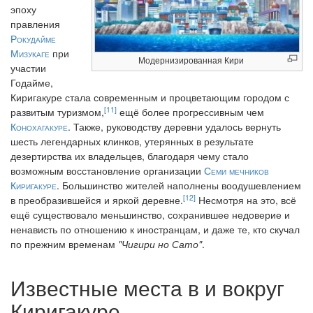
эпоху
правления
Рокудайме
Мизукаге
при
Модернизированная Кири
участии
Годайме,
Киригакуре стала современным и процветающим городом с
[11]
развитым туризмом,
ещё более прогрессивным чем
Конохагакуре
. Также, руководству деревни удалось вернуть
шесть легендарных клинков, утерянных в результате
дезертирства их владельцев, благодаря чему стало
возможным восстановление организации
Семи мечников
Киригакуре
. Большинство жителей наполнены воодушевлением
[12]
в преобразившейся и яркой деревне.
Несмотря на это, всё
ещё существовало меньшинство, сохранившее недоверие и
ненависть по отношению к иностранцам, и даже те, кто скучал
по прежним временам
"Чигири но Сато"
.
Известные места в и вокруг
Киригакуре