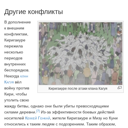
Другие конфликты
В дополнение
к внешним
конфликтам,
Киригакуре
пережила
несколько
периодов
внутренних
беспорядков.
Некогда
клан
Кагуя
вёл
войну против
Киригакуре после атаки клана Кагуя
Кири, чтобы
утолить свою
жажду битвы, однако они были убиты превосходящими
[7]
силами деревни.
Из-за эффективности боевых действий
носителей
Кеккей Генкай
, жители Киригакуре и Мизу но Куни
относились к таким людям с подозрением. Таким образом,