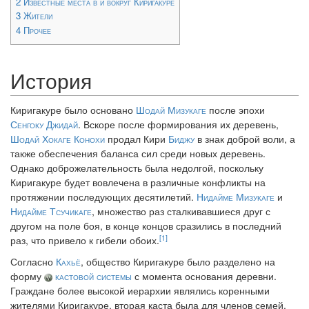
2
Известные места в и вокруг Киригакуре
3
Жители
4
Прочее
История
Киригакуре было основано
Шодай Мизукаге
после эпохи
Сенгоку Джидай
. Вскоре после формирования их деревень,
Шодай Хокаге
Конохи
продал Кири
Биджу
в знак доброй воли, а
также обеспечения баланса сил среди новых деревень.
Однако доброжелательность была недолгой, поскольку
Киригакуре будет вовлечена в различные конфликты на
протяжении последующих десятилетий.
Нидайме Мизукаге
и
Нидайме Тсучикаге
, множество раз сталкивавшиеся друг с
другом на поле боя, в конце концов сразились в последний
[1]
раз, что привело к гибели обоих.
Согласно
Кахьё
, общество Киригакуре было разделено на
форму
кастовой системы
с момента основания деревни.
Граждане более высокой иерархии являлись коренными
жителями Киригакуре, вторая каста была для членов семей,