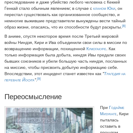
преследование и даже убийство любого человека с Кеккей
Генкай стало обычным явлением; в случае с
кланом Юки
, он
перестал существовать как организованное сообщество, и
немногие выжившие представители вынуждены вести тайный
[8]
образ жизни, опасаясь, что их способности будут раскрыты.
В аниме, спустя некоторое время после Третьей мировой
войны Ниндзя, Кири и Ива объединили свои силы в миссии по
возвращению информации, похищенной
Кумогакуре
. Как
только информация была добыта, ниндзя Ивы предали своих
бывших союзников и убили большую часть ниндзя, посланных
на миссию, чтобы присвоить добытую информацию себе.
Впоследствии, этот инцидент станет известен как
"
Трагедия на
[9]
перевале Йосуга
"
.
Переосмысление
При
Годайме
Мизукаге
, Кири
пыталась
оставить в
прошлом