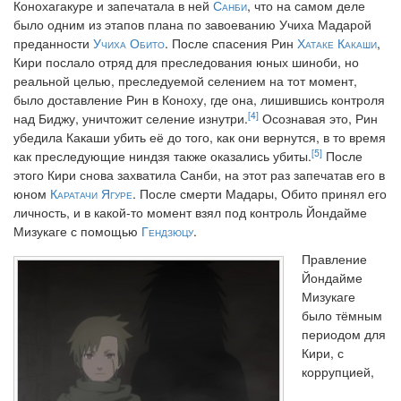
Конохагакуре и запечатала в ней
Санби
, что на самом деле
было одним из этапов плана по завоеванию Учиха Мадарой
преданности
Учиха Обито
. После спасения Рин
Хатаке Какаши
,
Кири послало отряд для преследования юных шиноби, но
реальной целью, преследуемой селением на тот момент,
было доставление Рин в Коноху, где она, лишившись контроля
[4]
над Биджу, уничтожит селение изнутри.
Осознавая это, Рин
убедила Какаши убить её до того, как они вернутся, в то время
[5]
как преследующие ниндзя также оказались убиты.
После
этого Кири снова захватила Санби, на этот раз запечатав его в
юном
Каратачи Ягуре
. После смерти Мадары, Обито принял его
личность, и в какой-то момент взял под контроль Йондайме
Мизукаге с помощью
Гендзюцу
.
Правление
Йондайме
Мизукаге
было тёмным
периодом для
Кири, с
коррупцией,