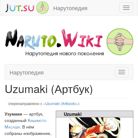
Нарутопедия
Toggl
naviga
Нарутопедия
Toggle
Перейти к:
навигация
,
поиск
navigati
Uzumaki (Артбук)
(перенаправлено с «
Uzumaki (Artbook)
»)
Узумаки
— артбук,
Uzumaki
созданный
Кишимото
Масаши
. В нём
собраны изображение,