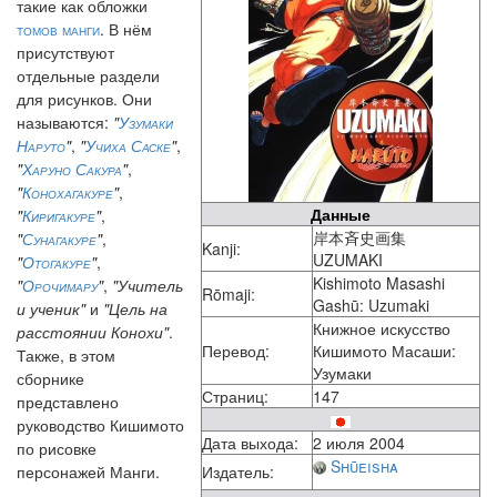
такие как обложки
томов манги
. В нём
присутствуют
отдельные раздели
для рисунков. Они
называются:
"
Узумаки
Наруто
"
,
"
Учиха Саске
"
,
"
Харуно Сакура
"
,
"
Конохагакуре
"
,
Данные
"
Киригакуре
"
,
岸本斉史画集
"
Сунагакуре
"
,
Kanji:
UZUMAKI
"
Отогакуре
"
,
Kishimoto Masashi
"
Орочимару
"
,
"Учитель
Rōmaji:
Gashū: Uzumaki
и ученик"
и
"Цель на
Книжное искусство
расстоянии Конохи"
.
Перевод:
Кишимото Масаши:
Также, в этом
Узумаки
сборнике
Страниц:
147
представлено
руководство Кишимото
Дата выхода:
2 июля 2004
по рисовке
Shūeisha
персонажей Манги.
Издатель: