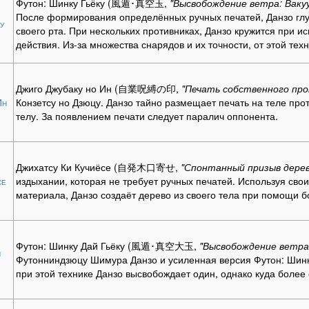
Футон: Шинку Гьёку (風遁･真空玉,
"Высвобождение ветра: Ваку
После формирования определённых ручных печатей, Данзо глу
у
своего рта. При нескольких противниках, Данзо кружится при и
действия. Из-за множества снарядов и их точности, от этой тех
Джиго Джубаку но Ин (自業呪縛の印,
"Печать собственного про
Ин
Конзетсу но Дзюцу. Данзо тайно размещает печать на теле прот
телу. За появлением печати следует паралич оппонента.
Джихатсу Ки Кучиёсе (自発木口寄せ,
"Спонтанный призыв дерев
се
издыхании, которая не требует ручных печатей. Используя свои
материала, Данзо создаёт дерево из своего тела при помощи б
Футон: Шинку Дай Гьёку (風遁･真空大玉,
"Высвобождение ветра
й
Футонниндзюцу Шимура Данзо и усиленная версия Футон: Шинку
при этой технике Данзо высвобождает один, однако куда боле