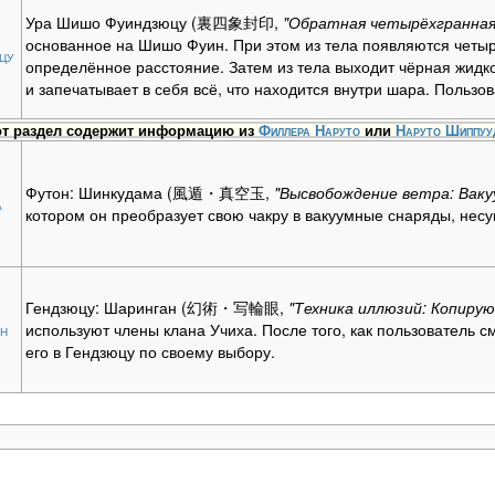
Ура Шишо Фуиндзюцу (裏四象封印,
"Обратная четырёхгранная
основанное на Шишо Фуин. При этом из тела появляются четыр
цу
определённое расстояние. Затем из тела выходит чёрная жидк
и запечатывает в себя всё, что находится внутри шара. Пользо
от раздел содержит информацию из
Филлера
Наруто
или
Наруто Шиппуу
Футон: Шинкудама (風遁・真空玉,
"Высвобождение ветра: Вак
а
котором он преобразует свою чакру в вакуумные снаряды, нес
Гендзюцу: Шаринган (幻術・写輪眼,
"Техника иллюзий: Копиру
ан
используют члены клана Учиха. После того, как пользователь с
его в Гендзюцу по своему выбору.