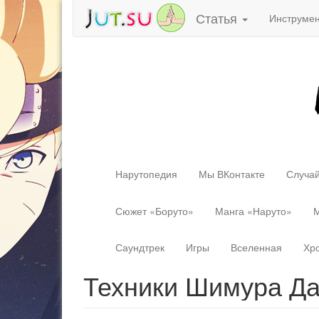
Статья
Инструме
Нарутопедия
Мы ВКонтакте
Случай
Сюжет «Боруто»
Манга «Наруто»
М
Саундтрек
Игры
Вселенная
Хр
Техники Шимура Д