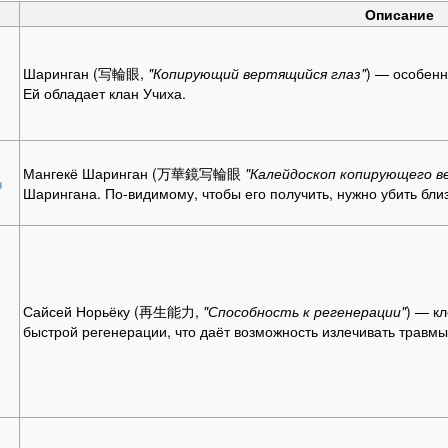
Описание
Шаринган (写輪眼,
"Копирующий вертящийся глаз"
) — особенн
Ей обладает клан Учиха.
Мангекё Шаринган (万華鏡写輪眼
"Калейдоскоп копирующего в
н
Шарингана. По-видимому, чтобы его получить, нужно убить бли
Сайсей Норьёку (再生能力,
"Способность к регенерации"
) — к
быстрой регенерации, что даёт возможность излечивать травмы