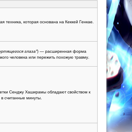
ая техника, которая основана на Кеккей Генкае.
ертящегося глаза"
) — расширенная форма
зкого человека или пережить похожую травму.
летки Сенджу Хаширамы обладают свойством к
 в считанные минуты.