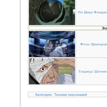
Ура Шишо Фуиндзю
Эт
Футон: Шинкудам
Гендзюцу: Шаринг
Категория
:
Техники персонажей