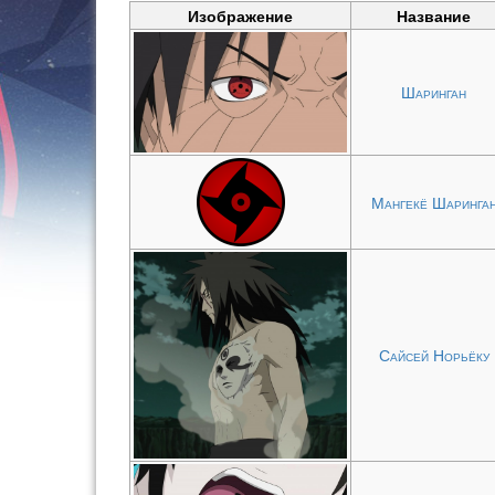
Изображение
Название
Шаринган
Мангекё Шаринга
Сайсей Норьёку