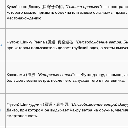
Кучиёсе но Дзюцу (口寄せの術,
"Техника призыва"
) — простран
:
которого можно призвать объекты или живые организмы, даже 
местонахождению.
Футон: Шинку Ренпа (風遁･真空連破,
"Высвобождение ветра: Б
па
при котором пользователь делает глубокий вдох, а затем выпус
Казанами (風波,
"Ветряные волны"
) — Футондзюцу, с помощью 
большое лезвие ветра, после чего запускает его в противника.
Футон: Шинкуджин (風遁・真空刃,
"Высвобождение ветра: Ваку
н
Данзо, при котором он выдыхает Чакру ветра на оружие, увелич
смертоносность.