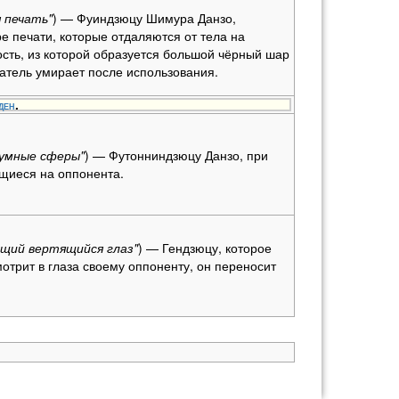
 печать"
) — Фуиндзюцу Шимура Данзо,
е печати, которые отдаляются от тела на
ость, из которой образуется большой чёрный шар
ватель умирает после использования.
ден
.
уумные сферы"
) — Футонниндзюцу Данзо, при
ущиеся на оппонента.
ющий вертящийся глаз"
) — Гендзюцу, которое
мотрит в глаза своему оппоненту, он переносит