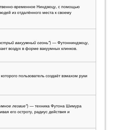
ственно-временное Ниндзюцу, с помощью
людей из отдалённого места к своему
ыстрый вакуумный огонь"
) — Футонниндзюцу,
кает воздух в форме вакуумных клинков.
которого пользователь создаёт взмахом руки
умное лезвие"
) — техника Футона Шимура
ивая его остроту, радиус действия и