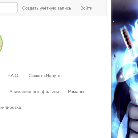
Создать учётную запись
Войти
F.A.Q.
Сюжет «Наруто»
»
Анимационные фильмы
Романы
экипировка
Перейти
к:
навигация
,
поиск