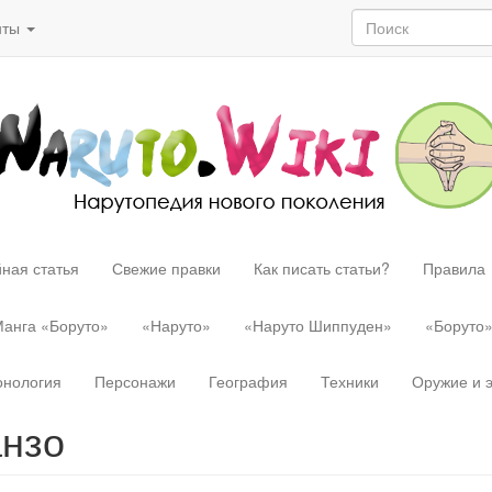
нты
ная статья
Свежие правки
Как писать статьи?
Правила
анга «Боруто»
«Наруто»
«Наруто Шиппуден»
«Боруто
онология
Персонажи
География
Техники
Оружие и 
анзо