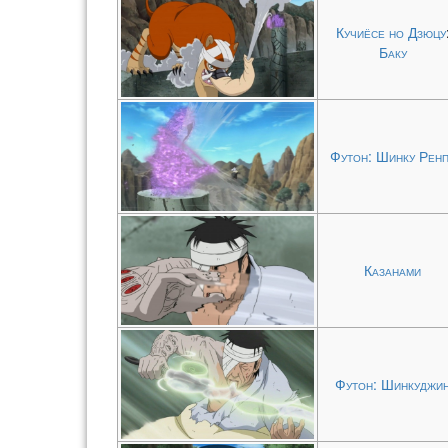
Кучиёсе но Дзюцу
Баку
Футон: Шинку Рен
Казанами
Футон: Шинкуджи