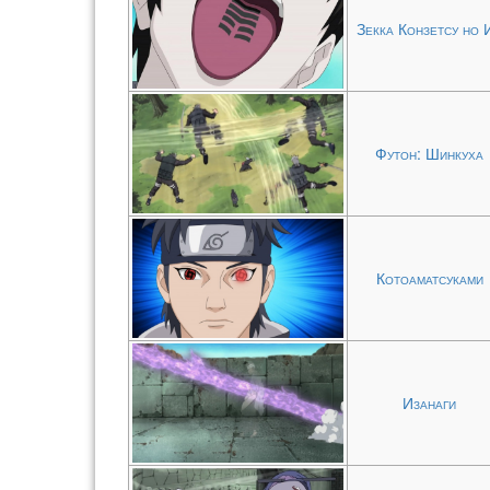
Зекка Конзетсу но 
Футон: Шинкуха
Котоаматсуками
Изанаги