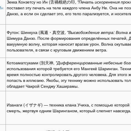
Зекка Конзетсу но Ин (舌禍根絶の印,
"Печать искоренения прок
Ин
поставил эту печать на теле каждого члена Анбу Не. Она не 
Данзо, а если он сделает это, его тело парализуется, и носител
Футон: Шинкуха (風遁・真空波,
"Высвобождение ветра: Волна в
Шимура Данзо. После формирования определённых печатей, Да
вакуумную волну, которая наносит врагам урон. Волна окутыва
пользователя, в связи с круговым движением ветра.
Котоаматсуками (別天神,
"Дифференцированные небесные бог
использования которой требуется его Мангекё Шаринган. Техни
время полностью контролировать другого человека. Для этого ж
попасть в иллюзию. Якобы, эту технику можно использовать толь
обладает Чакрой Сенджу Хаширамы.
Изанаги (イザナギ) — техника клана Учиха, с помощью которой 
смерть, жертвуя одним Шаринганом, который слепнет навсегда