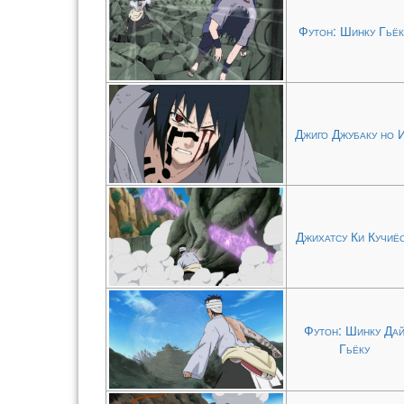
Футон: Шинку Гьёк
Джиго Джубаку но 
Джихатсу Ки Кучиё
Футон: Шинку Да
Гьёку