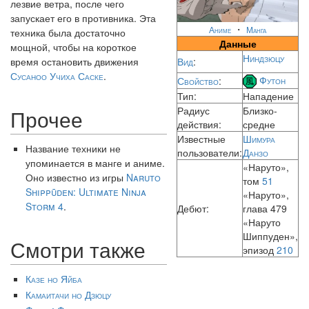
лезвие ветра, после чего
запускает его в противника. Эта
・
Аниме
Манга
техника была достаточно
Данные
мощной, чтобы на короткое
Ниндзюцу
время остановить движения
Вид
:
Сусаноо
Учиха Саске
.
Футон
Свойство
:
Тип:
Нападение
Радиус
Близко-
Прочее
действия:
средне
Известные
Шимура
Название техники не
пользователи:
Данзо
упоминается в манге и аниме.
«Наруто»,
Оно известно из игры
Naruto
том
51
Shippūden: Ultimate Ninja
«Наруто»,
Storm 4
.
Дебют:
глава 479
«Наруто
Шиппуден»,
Смотри также
эпизод
210
Казе но Яйба
Камаитачи но Дзюцу