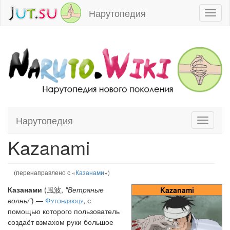
Нарутопедия
Toggl
naviga
Нарутопедия
Toggle
Перейти к:
навигация
,
поиск
navigati
Kazanami
(перенаправлено с «
Казанами
»)
Казанами
(風波,
"Ветряные
Kazanami
волны"
) —
Футондзюцу
, с
помощью которого пользователь
создаёт взмахом руки большое