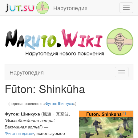
Нарутопедия
Toggl
naviga
Нарутопедия
Toggle
Перейти к:
навигация
,
поиск
navigati
Fūton: Shinkūha
(перенаправлено с «
Футон: Шинкуха
»)
[1]
Футон: Шинкуха
(
風遁・真空波
,
Fūton: Shinkūha
"Высвобождение ветра:
Вакуумная волна"
) —
Футонниндзюцу
, используемое