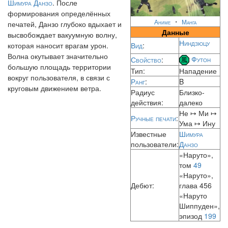
Шимура Данзо
. После
формирования определённых
・
Аниме
Манга
печатей, Данзо глубоко вдыхает и
Данные
высвобождает вакуумную волну,
Ниндзюцу
которая наносит врагам урон.
Вид
:
Волна окутывает значительно
Футон
Свойство
:
большую площадь территории
Тип:
Нападение
вокруг пользователя, в связи с
Ранг
:
B
круговым движением ветра.
Радиус
Близко-
действия:
далеко
Не ↦ Ми ↦
Ручные печати
:
Ума ↦ Ину
Известные
Шимура
пользователи:
Данзо
«Наруто»,
том
49
«Наруто»,
Дебют:
глава 456
«Наруто
Шиппуден»,
эпизод
199