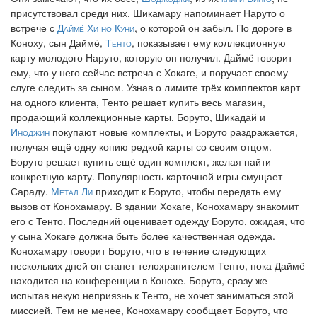
присутствовал среди них. Шикамару напоминает Наруто о
встрече с
Даймё Хи но Куни
, о которой он забыл. По дороге в
Коноху, сын Даймё,
Тенто
, показывает ему коллекционную
карту молодого Наруто, которую он получил. Даймё говорит
ему, что у него сейчас встреча с Хокаге, и поручает своему
слуге следить за сыном. Узнав о лимите трёх комплектов карт
на одного клиента, Тенто решает купить весь магазин,
продающий коллекционные карты. Боруто, Шикадай и
Иноджин
покупают новые комплекты, и Боруто раздражается,
получая ещё одну копию редкой карты со своим отцом.
Боруто решает купить ещё один комплект, желая найти
конкретную карту. Популярность карточной игры смущает
Сараду.
Метал Ли
приходит к Боруто, чтобы передать ему
вызов от Конохамару. В здании Хокаге, Конохамару знакомит
его с Тенто. Последний оценивает одежду Боруто, ожидая, что
у сына Хокаге должна быть более качественная одежда.
Конохамару говорит Боруто, что в течение следующих
нескольких дней он станет телохранителем Тенто, пока Даймё
находится на конференции в Конохе. Боруто, сразу же
испытав некую неприязнь к Тенто, не хочет заниматься этой
миссией. Тем не менее, Конохамару сообщает Боруто, что