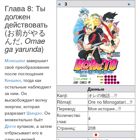
◄
3
►
Глава 8: Ты
должен
действовать
(お前がやる
んだ,
Omae
)
ga yarunda
Момошики
завершает
своё преобразование
после поглощения
Киншики
, тогда как
остальные наблюдают
Данные
за ним. Он
Kanji:
オレの物語…!!
высвобождает волну
Rōmaji:
Ore no Monogatari…!!
энергии, которая
Перевод:
Моя история...!!
разрезает
Шинджу
. Он
Количество
4
моментально бьёт
глав:
Даруи
кулаком, а затем
Страниц:
208
отбрасывает его в
одну из ветвей