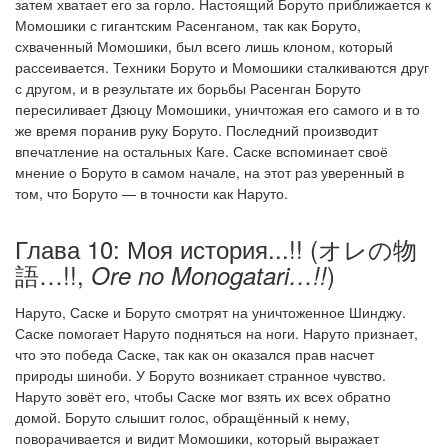
затем хватает его за горло. Настоящий Боруто приближается к
Момошики с гигантским Расенганом, так как Боруто,
схваченный Момошики, был всего лишь клоном, который
рассеивается. Техники Боруто и Момошики сталкиваются друг
с другом, и в результате их борьбы Расенган Боруто
пересиливает Дзюцу Момошики, уничтожая его самого и в то
же время поранив руку Боруто. Последний производит
впечатление на остальных Каге. Саске вспоминает своё
мнение о Боруто в самом начале, на этот раз уверенный в
том, что Боруто — в точности как Наруто.
Глава 10: Моя история...!! (オレの物
語…!!,
)
Ore no Monogatari…!!
Наруто, Саске и Боруто смотрят на уничтоженное Шинджу.
Саске помогает Наруто подняться на ноги. Наруто признает,
что это победа Саске, так как он оказался прав насчет
природы шиноби. У Боруто возникает странное чувство.
Наруто зовёт его, чтобы Саске мог взять их всех обратно
домой. Боруто слышит голос, обращённый к нему,
поворачивается и видит Момошики, который выражает