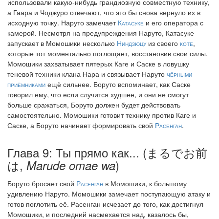
использовали какую-нибудь грандиозную совместную технику,
а Гаара и Чоджуро отвечают, что это бы снова вернуло их в
исходную точку. Наруто замечает
Катасуке
и его оператора с
камерой. Несмотря на предупреждения Наруто, Катасуке
запускает в Момошики несколько
Ниндзюцу
из своего
коте
,
которые тот моментально поглощает, восстановив свои силы.
Момошики захватывает пятерых Каге и Саске в ловушку
теневой техники клана Нара и связывает Наруто
чёрными
приёмниками
ещё сильнее. Боруто вспоминает, как Саске
говорил ему, что если случится худшее, и они не смогут
больше сражаться, Боруто должен будет действовать
самостоятельно. Момошики готовит технику против Каге и
Саске, а Боруто начинает формировать свой
Расенган
.
Глава 9: Ты прямо как... (まるでお前
は,
)
Marude omae wa
Боруто бросает свой
Расенган
в Момошики, к большому
удивлению Наруто. Момошики замечает поступающую атаку и
готов поглотить её. Расенган исчезает до того, как достигнул
Момошики, и последний насмехается над, казалось бы,