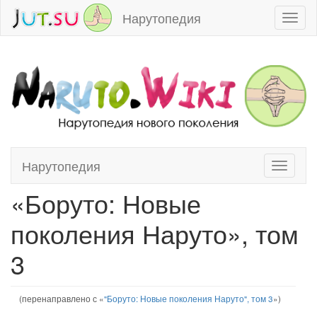
Нарутопедия
Toggl
naviga
Нарутопедия
Toggle
Перейти к:
навигация
,
поиск
navigati
«Боруто: Новые
поколения Наруто», том
3
(перенаправлено с «
"Боруто: Новые поколения Наруто", том 3
»)