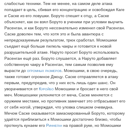
слабостью техники. Тем не менее, на самом деле атака
попадает в цель, сбивая его концентрацию и освобождая Каге
и Саске из его ловушки. Боруто спешит к отцу, а Саске
объясняет, как он взял Боруто в ученики при условии выучить
Расенган, и как Боруто несознательно изменил свой Расенган.
Саске доволен тем, что хотя это и была авантюра с
непредсказуемым результатом, трюк сработал. Момошики
съедает ещё больше пилюль чакры и готовится к новой
разрушительной атаке. Наруто просит Боруто использовать
Расенган ещё раз. Боруто слушается, а Наруто добавляет
собственную чакру в Расенган, тем самым позволив ему
вырасти до
огромных размеров
. Момошики, в свою очередь,
также готовит огромное Дзюцу. Саске отправляется в атаку
первым, предупредив, что у них есть лишь один шанс. Он
уворачивается от
Куройбо
Момошики и бросает в него свой
меч. Момшошики уклоняется от меча, Саске меняется с
оружием местами, но противник замечает это отбрасывает его
от себя ногой, утверждая, что уловка слишком очевидна.
Мечом Саске оказывается замаскированный Боруто, которому
удаётся приблизиться к Момошики достаточно близко, чтобы
проткнуть кунаем его
Риннеган
на правой руке, но Момошики