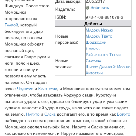
Дата выхода:
2.05.2017
Шинджуа. После этого
Shūeisha
Издатель:
Момошики
ISBN:
978-4-08-881078-2
отправляется за
Дебюты
Гаарой
, который
Мадока Иккью
блокирует его удар
Новые
Мадока Тенто
песком, но волосы
персонажи:
Шоджоджи
Момошики обходят
Ямаока
песчаный щит,
Райбункатсу Тенчи
связывая Гааре руки и
Новые
Саруива
ноги, пояс и шею,
техники:
Шиппу Джинрай: Исо но
колени и спину и
Хитотачи
позволяя ему упасть
на землю. Он падает
возле
Чоджуро
и
Куротсучи
, и Момошики пользуется моментом
отвлечения, чтобы атаковать Чоджуро сзади. Куротсучи
пытается ударить его, однако он блокирует удар и уже своим
кулаком наносит ей удар в грудь, из-за чего она также падает
на землю.
Наруто
и
Саске
достигают его, в то время как
Боруто
наблюдает за всем с расстояния, отметив, с какой лёгкостью
Момошики одолел четырёх Каге. Наруто и Саске замечают,
как сильно он изменился, и Наруто называет его монстром,