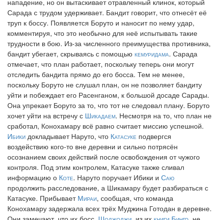
нападение, но он вытаскивает отравленный клинок, который
Сарада с трудом удерживает. Бандит говорит, что отнесёт её
труп к боссу. Появляется Боруто и наносит по нему удар,
комментируя, что это необычно для неё испытывать такие
трудности в бою. Из-за численного преимущества противника,
бандит убегает, скрываясь с помощью
кемуридама
. Сарада
отмечает, что план работает, поскольку теперь они могут
отследить бандита прямо до его босса. Тем не менее,
поскольку Боруто не слушал план, он не позволяет бандиту
уйти и побеждает его Расенганом, к большой досаде Сарады.
Она упрекает Боруто за то, что тот не следовал плану. Боруто
хочет уйти на встречу с
Шикадаем
. Несмотря на то, что план не
сработал, Конохамару всё равно считает миссию успешной.
Ибики
докладывает Наруто, что
Катасуке
подвергся
воздействию кого-то вне деревни и сильно потрясён
осознанием своих действий после освобождения от чужого
контроля. Под этим контролем, Катасуке также сливал
информацию о
Коте
. Наруто поручает Ибики и
Саю
продолжить расследование, а Шикамару будет разбираться с
Катасуке. Прибывает
Мираи
, сообщая, что команда
Конохамару задержала всех трёх Муджина Готодан в деревне.
Они замечают, что их босс,
Шоджоджи
, из их
книги Бинго
, не