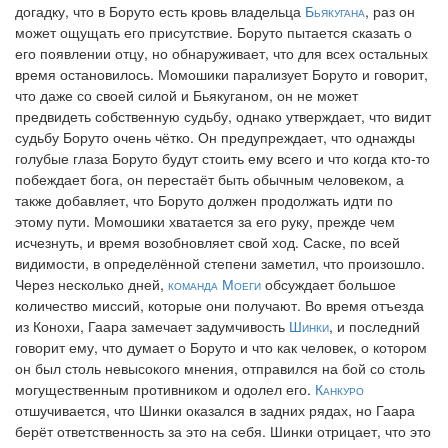
догадку, что в Боруто есть кровь владельца
Бьякугана
, раз он
может ощущать его присутствие. Боруто пытается сказать о
его появлении отцу, но обнаруживает, что для всех остальных
время остановилось. Момошики парализует Боруто и говорит,
что даже со своей силой и Бьякуганом, он не может
предвидеть собственную судьбу, однако утверждает, что видит
судьбу Боруто очень чётко. Он предупреждает, что однажды
голубые глаза Боруто будут стоить ему всего и что когда кто-то
побеждает бога, он перестаёт быть обычным человеком, а
также добавляет, что Боруто должен продолжать идти по
этому пути. Момошики хватается за его руку, прежде чем
исчезнуть, и время возобновляет свой ход. Саске, по всей
видимости, в определённой степени заметил, что произошло.
Через несколько дней,
команда Моеги
обсуждает большое
количество миссий, которые они получают. Во время отъезда
из Конохи, Гаара замечает задумчивость
Шинки
, и последний
говорит ему, что думает о Боруто и что как человек, о котором
он был столь невысокого мнения, отправился на бой со столь
могущественным противником и одолел его.
Канкуро
отшучивается, что Шинки оказался в задних рядах, но Гаара
берёт ответственность за это на себя. Шинки отрицает, что это