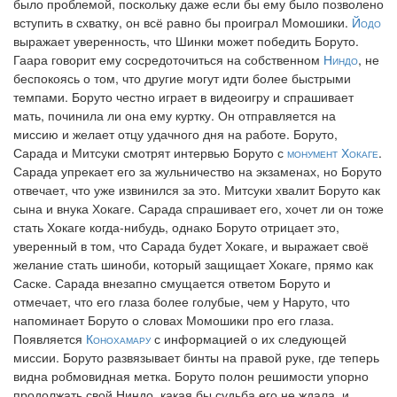
было проблемой, поскольку даже если бы ему было позволено
вступить в схватку, он всё равно бы проиграл Момошики.
Йодо
выражает уверенность, что Шинки может победить Боруто.
Гаара говорит ему сосредоточиться на собственном
Ниндо
, не
беспокоясь о том, что другие могут идти более быстрыми
темпами. Боруто честно играет в видеоигру и спрашивает
мать, починила ли она ему куртку. Он отправляется на
миссию и желает отцу удачного дня на работе. Боруто,
Сарада и Митсуки смотрят интервью Боруто с
монумент Хокаге
.
Сарада упрекает его за жульничество на экзаменах, но Боруто
отвечает, что уже извинился за это. Митсуки хвалит Боруто как
сына и внука Хокаге. Сарада спрашивает его, хочет ли он тоже
стать Хокаге когда-нибудь, однако Боруто отрицает это,
уверенный в том, что Сарада будет Хокаге, и выражает своё
желание стать шиноби, который защищает Хокаге, прямо как
Саске. Сарада внезапно смущается ответом Боруто и
отмечает, что его глаза более голубые, чем у Наруто, что
напоминает Боруто о словах Момошики про его глаза.
Появляется
Конохамару
с информацией о их следующей
миссии. Боруто развязывает бинты на правой руке, где теперь
видна робмовидная метка. Боруто полон решимости упорно
продолжать свой Ниндо, какая бы судьба его не ждала, и