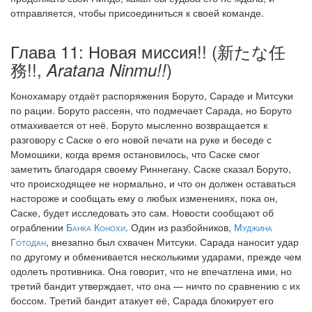
отправляется, чтобы присоединиться к своей команде.
Глава 11: Новая миссия!! (新たな任
務!!,
)
Aratana Ninmu!!
Конохамару отдаёт распоряжения Боруто, Сараде и Митсуки
по рации. Боруто рассеян, что подмечает Сарада, но Боруто
отмахивается от неё. Боруто мысленно возвращается к
разговору с Саске о его новой печати на руке и беседе с
Момошики, когда время остановилось, что Саске смог
заметить благодаря своему Риннегану. Саске сказал Боруто,
что происходящее не нормально, и что он должен оставаться
настороже и сообщать ему о любых изменениях, пока он,
Саске, будет исследовать это сам. Новости сообщают об
ограблении
Банка Конохи
. Один из разбойников,
Муджина
Готодан
, внезапно был схвачен Митсуки. Сарада наносит удар
по другому и обменивается несколькими ударами, прежде чем
одолеть противника. Она говорит, что не впечатлена ими, но
третий бандит утверждает, что она — ничто по сравнению с их
боссом. Третий бандит атакует её, Сарада блокирует его