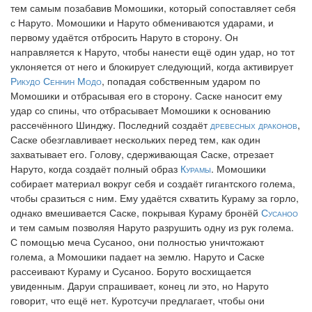
тем самым позабавив Момошики, который сопоставляет себя
с Наруто. Момошики и Наруто обмениваются ударами, и
первому удаётся отбросить Наруто в сторону. Он
направляется к Наруто, чтобы нанести ещё один удар, но тот
уклоняется от него и блокирует следующий, когда активирует
Рикудо Сеннин Модо
, попадая собственным ударом по
Момошики и отбрасывая его в сторону. Саске наносит ему
удар со спины, что отбрасывает Момошики к основанию
рассечённого Шинджу. Последний создаёт
древесных драконов
,
Саске обезглавливает нескольких перед тем, как один
захватывает его. Голову, сдерживающая Саске, отрезает
Наруто, когда создаёт полный образ
Курамы
. Момошики
собирает материал вокруг себя и создаёт гигантского голема,
чтобы сразиться с ним. Ему удаётся схватить Кураму за горло,
однако вмешивается Саске, покрывая Кураму бронёй
Сусаноо
и тем самым позволяя Наруто разрушить одну из рук голема.
С помощью меча Сусаноо, они полностью уничтожают
голема, а Момошики падает на землю. Наруто и Саске
рассеивают Кураму и Сусаноо. Боруто восхищается
увиденным. Даруи спрашивает, конец ли это, но Наруто
говорит, что ещё нет. Куротсучи предлагает, чтобы они