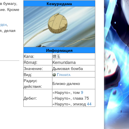
в бумагу,
Кемуридама
ние. Кроме
уден
,
я, делая
Информация
Kana:
煙玉
Rōmaji:
Kemuridama
Значение:
Дымовая бомба
Вид:
Граната
Радиус
Близко-далеко
действия:
«Наруто», том
9
Дебют:
«Наруто», глава 75
«Наруто», эпизод
44