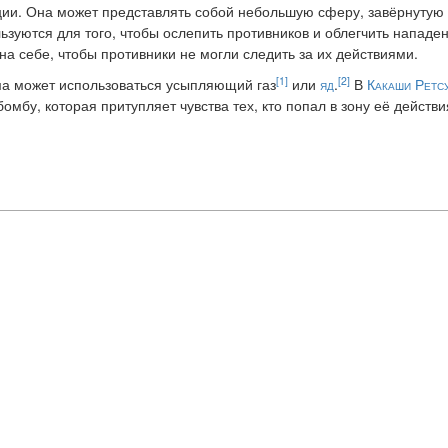
ии. Она может представлять собой небольшую сферу, завёрнутую 
зуются для того, чтобы ослепить противников и облегчить нападе
на себе, чтобы противники не могли следить за их действиями.
[1]
[2]
а может использоваться усыпляющий газ
или
яд
.
В
Какаши Ретс
бу, которая притупляет чувства тех, кто попал в зону её действи