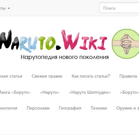
нты
ная статья
Свежие правки
Как писать статьи?
Правила
анга «Боруто»
«Наруто»
«Наруто Шиппуден»
«Боруто
онология
Персонажи
География
Техники
Оружие и 