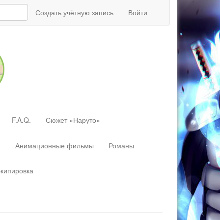
Создать учётную запись
Войти
F.A.Q.
Сюжет «Наруто»
»
Анимационные фильмы
Романы
экипировка
Перейти
к:
навигация
,
поиск