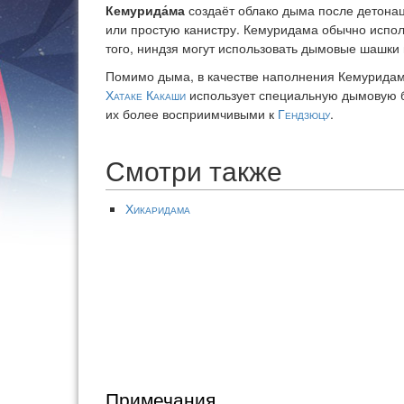
Кемурида́ма
создаёт облако дыма после детонац
или простую канистру. Кемуридама обычно исполь
того, ниндзя могут использовать дымовые шашки 
Помимо дыма, в качестве наполнения Кемуридам
Хатаке Какаши
использует специальную дымовую бом
их более восприимчивыми к
Гендзюцу
.
Смотри также
Хикаридама
Примечания