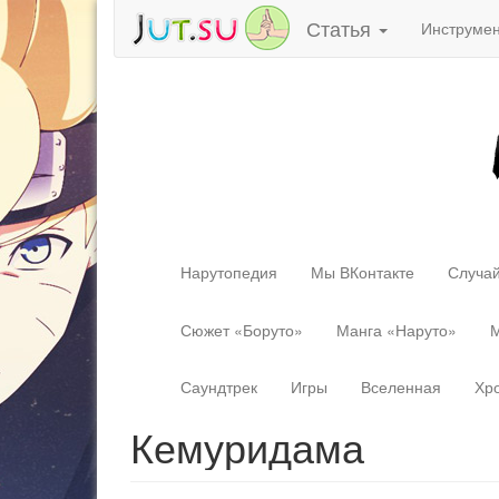
Статья
Инструме
Нарутопедия
Мы ВКонтакте
Случай
Сюжет «Боруто»
Манга «Наруто»
М
Саундтрек
Игры
Вселенная
Хр
Кемуридама