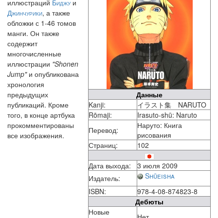
иллюстраций
Биджу
и
Джинчурики
, а также
обложки с 1-46 томов
манги. Он также
содержит
многочисленные
иллюстрации
"Shonen
Jump"
и опубликована
хронология
предыдущих
Данные
публикаций. Кроме
Kanji:
イラスト集 NARUTO
того, в конце артбука
Rōmaji:
Irasuto-shū: Naruto
прокомментированы
Наруто: Книга
Перевод:
рисования
все изображения.
Страниц:
102
Дата выхода:
3 июля 2009
Shūeisha
Издатель:
ISBN:
978-4-08-874823-8
Дебюты
Новые
Нет