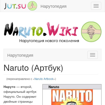
Нарутопедия
Toggl
naviga
Нарутопедия
Toggle
Перейти к:
навигация
,
поиск
navigati
Naruto (Артбук)
(перенаправлено с «
Naruto Artbook
»)
Наруто
— второй,
Naruto
официальный артбук
Наруто. Он содержит
двойные страницы