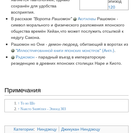
эпизод
сохранён для удобства
120
восприятия.
В рассказе
"Ворота Рашомон"
Акутагавы
Рашомон -
символ морального и физического разложения японского
общества времён Хейан,что может послужить отсылкой к
недугу Сакона.
Рашомон но Они - демон-людоед, обитающий в воротах из
"Иллюстрированной книги японских монстров" (Англ.)
.
Раджомон
- парадный въезд в императорскую
резиденцию в древних японских столицах Наре и Киото.
Примечания
↑
То но Шо
↑
Naruto Shippūden - Эпизод 303
Категории
:
Ниндзюцу
Джикукан Ниндзюцу