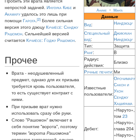
Пробить эти врата является
непростой задачей.
Инузука Кибе
и
・
Аниме
Манга
Акамару
удалось это лишь при
Данные
[2]
помощи
Гарога
.
Более сильная
Ниндзюцу
Вид
:
версия этого дзюцу
Кучиёсё: Санджу
Специальный
Джикукан
Рашомон
. Сильнейшей версией
вид
:
Ниндзюцу
считается
Кучиёсе: Годжу Рашомон
.
Тип:
Защита
Ранг
:
B
Прочее
Радиус
Близко
действия:
Ручные печати
:
Ми
Врата - неодушевленный
Орочимару
предмет, однако для их призыва
Сакон и
требуется кровь пользователя,
Известные
Укон
то есть существует контракт с
пользователи:
Сенджу
ними.
Хаширама
При призыве врат нужно
«Наруто»,
использовать сразу обе руки.
том
23
Слово "Рашомон" включает в
«Наруто»,
себя понятие "ворота", поэтому
Дебют:
глава 204
термин
"ворота Рашомона"
«Наруто»,
является тавтологией, однако