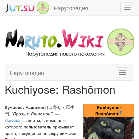
Нарутопедия
Toggl
naviga
Нарутопедия
Toggle
Перейти к:
навигация
,
поиск
navigati
Kuchiyose: Rashōmon
Кучиёсе: Рашомон
(口寄せ・羅生
Kuchiyose:
[1]
門,
"Призыв: Рашомон"
) —
Rashōmon
Ниндзюцу
защиты, с помощью
которого пользователь призывает
врата, кажущиеся несокрушимыми.