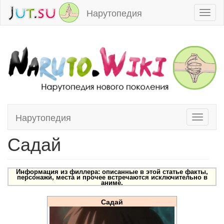
Нарутопедия
Toggl
naviga
Нарутопедия
Toggle
Перейти к:
навигация
,
поиск
navigati
Садай
Информация из филлера: описанные в этой статье факты,
персонажи, места и прочее встречаются исключительно в
аниме.
Садай