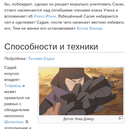
бы, побеждает, однако он решает морально уничтожить Саске,
отчего насмехается над погибшими членами клана Учиха и
вспоминает об
Учиха Итачи
. Взбешённый Саске набирается
сил и одолевает Садая, после чего начинает жестоко избивать
его. Тем не менее его останавливает
Хатаке Какаши
.
Способности и техники
Подробнее:
Техники Садая
Садай
искусно
владеет
Тайдзюцу
и
может
сражаться на
равных с
обладателем
неполного
Дотон: Кока Дзюцу
Шарингана
. В
дополнению к