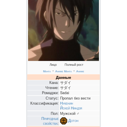
Лицо
Полный рост
・
・
Манга
Аниме
Манга
Аниме
Данные
Кана:
サダイ
Чтение:
サダイ
Ромаджи:
Sadai
Статус:
Пропал без вести
Классификация:
Нукенин
Йохей Ниндзя
Пол:
Мужской ♂
Природные
Дотон
свойства
: