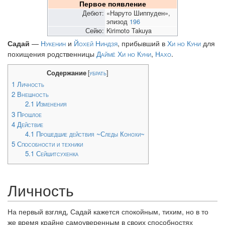
Первое появление
Дебют:
«Наруто Шиппуден»,
эпизод
196
Сейю:
Kirimoto Takuya
Садай
—
Нукенин
и
Йохей Ниндзя
, прибывший в
Хи но Куни
для
похищения родственницы
Даймё Хи но Куни
,
Нахо
.
Содержание
[
убрать
]
1
Личность
2
Внешность
2.1
Изменения
3
Прошлое
4
Действие
4.1
Прошедшие действия ~Следы Конохи~
5
Способности и техники
5.1
Сейшитсухенка
Личность
На первый взгляд, Садай кажется спокойным, тихим, но в то
же время крайне самоуверенным в своих способностях