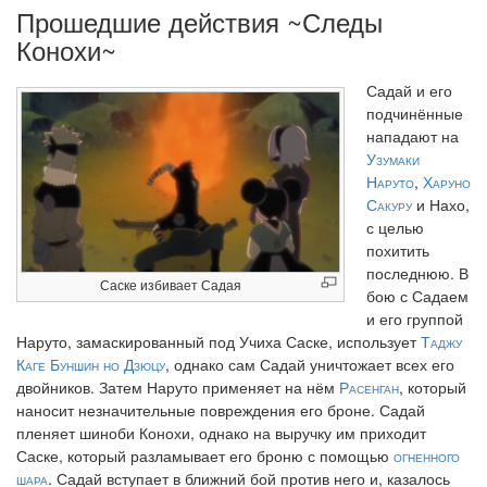
Прошедшие действия ~Следы
Конохи~
Садай и его
подчинённые
нападают на
Узумаки
Наруто
,
Харуно
Сакуру
и Нахо,
с целью
похитить
последнюю. В
Саске избивает Садая
бою с Садаем
и его группой
Наруто, замаскированный под Учиха Саске, использует
Таджу
Каге Буншин но Дзюцу
, однако сам Садай уничтожает всех его
двойников. Затем Наруто применяет на нём
Расенган
, который
наносит незначительные повреждения его броне. Садай
пленяет шиноби Конохи, однако на выручку им приходит
Саске, который разламывает его броню с помощью
огненного
шара
. Садай вступает в ближний бой против него и, казалось