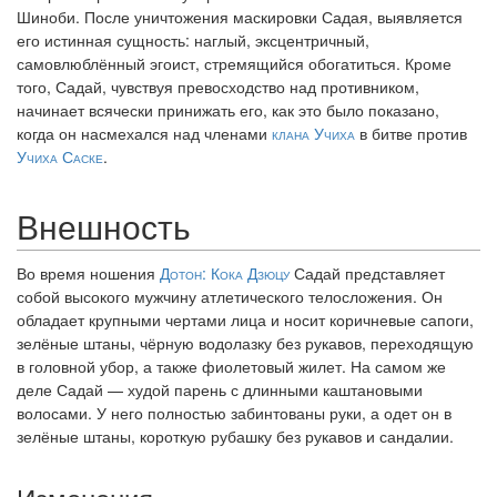
Шиноби. После уничтожения маскировки Садая, выявляется
его истинная сущность: наглый, эксцентричный,
самовлюблённый эгоист, стремящийся обогатиться. Кроме
того, Садай, чувствуя превосходство над противником,
начинает всячески принижать его, как это было показано,
когда он насмехался над членами
клана Учиха
в битве против
Учиха Саске
.
Внешность
Во время ношения
Дотон: Кока Дзюцу
Садай представляет
собой высокого мужчину атлетического телосложения. Он
обладает крупными чертами лица и носит коричневые сапоги,
зелёные штаны, чёрную водолазку без рукавов, переходящую
в головной убор, а также фиолетовый жилет. На самом же
деле Садай — худой парень с длинными каштановыми
волосами. У него полностью забинтованы руки, а одет он в
зелёные штаны, короткую рубашку без рукавов и сандалии.