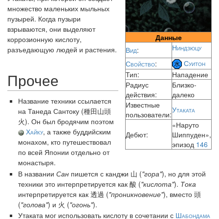
множество маленьких мыльных
пузырей. Когда пузыри
взрываются, они выделяют
Данные
коррозионную кислоту,
Ниндзюцу
разъедающую людей и растения.
Вид
:
Суитон
Свойство
:
Прочее
Тип:
Нападение
Радиус
Близко-
действия:
далеко
Название техники ссылается
Известные
Утаката
на Танеда Сантоку (種田山頭
пользователи:
火). Он был бродячим поэтом
«Наруто
Хайку
, а также буддийским
Дебют:
Шиппуден»,
монахом, кто путешествовал
эпизод
146
по всей Японии отдельно от
монастыря.
В названии
Сан
пишется с канджи 山 (
"гора"
), но для этой
техники это интерпретируется как 酸 (
"кислота"
).
Тока
интерпретируется как 透過 (
"проникновение"
), вместо 頭
(
"голова"
) и 火 (
"огонь"
).
Утаката мог использовать кислоту в сочетании с
Шабондама