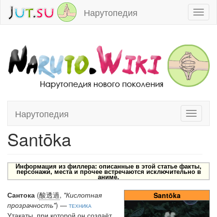
Нарутопедия
Toggl
naviga
Нарутопедия
Toggle
Перейти к:
навигация
,
поиск
navigati
Santōka
Информация из филлера: описанные в этой статье факты,
персонажи, места и прочее встречаются исключительно в
аниме.
Сантока
(
酸透過
,
"Кислотная
Santōka
прозрачность"
) —
техника
Утакаты, при которой он создаёт