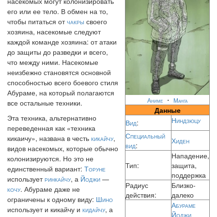
насекомых могут колонизировать
его или ее тело. В обмен на то,
чтобы питаться от
чакры
своего
хозяина, насекомые следуют
каждой команде хозяина: от атаки
до защиты до разведки и всего,
что между ними. Насекомые
неизбежно становятся основной
способностью всего боевого стиля
Абураме, на который полагаются
・
Аниме
Манга
все остальные техники.
Данные
Эта техника, альтернативно
Ниндзюцу
Вид
:
переведенная как «техника
Специальный
кикаичу», названа в честь
кикайчу
,
Хиден
вид
:
видов насекомых, которые обычно
Нападение,
колонизируются. Но это не
Тип:
защита,
единственный вариант:
Торуне
поддержка
использует
ринкайчу
, а
Йоджи
—
Радиус
Близко-
кочу
. Абураме даже не
действия:
далеко
ограничены к одному виду:
Шино
Абураме
использует и кикайчу и
кидайчу
, а
Йоджи