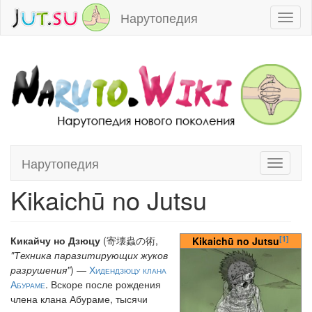
Нарутопедия
Toggl
naviga
Нарутопедия
Toggle
Перейти к:
навигация
,
поиск
navigati
Kikaichū no Jutsu
[1]
Кикайчу но Дзюцу
(寄壊蟲の術,
Kikaichū no Jutsu
"Техника паразитирующих жуков
разрушения"
) —
Хидендзюцу
клана
Абураме
. Вскоре после рождения
члена клана Абураме, тысячи