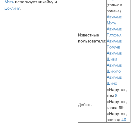
Мута
использует кикайчу и
(только в
шокайчу
.
романе)
Абураме
Мута
Абураме
Известные
Татсума
пользователи:
Абураме
Торуне
Абураме
Шиби
Абураме
Шикуро
Абураме
Шино
«Наруто»,
том
8
«Наруто»,
Дебют:
глава 69
«Наруто»,
эпизод
40