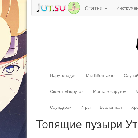
Статья
Инструме
Нарутопедия
Мы ВКонтакте
Случай
Сюжет «Боруто»
Манга «Наруто»
М
Саундтрек
Игры
Вселенная
Хр
Топящие пузыри Ут