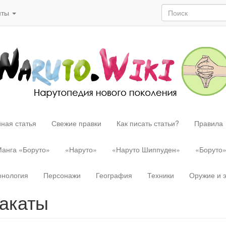
нты
ная статья
Свежие правки
Как писать статьи?
Правила
анга «Боруто»
«Наруто»
«Наруто Шиппуден»
«Боруто
онология
Персонажи
География
Техники
Оружие и 
акаты