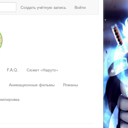
Создать учётную запись
Войти
F.A.Q.
Сюжет «Наруто»
»
Анимационные фильмы
Романы
экипировка
Перейти
к:
навигация
,
поиск