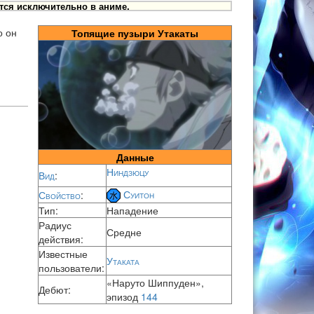
тся исключительно в аниме.
о он
Топящие пузыри Утакаты
Данные
Ниндзюцу
Вид
:
Суитон
Свойство
:
Тип:
Нападение
Радиус
Средне
действия:
Известные
Утаката
пользователи:
«Наруто Шиппуден»,
Дебют:
эпизод
144