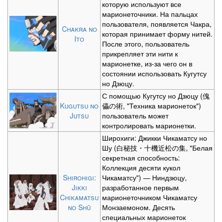
которую используют все
марионеточники. На пальцах
пользователя, появляется Чакра,
Chakra no
которая принимает форму нитей.
Ito
После этого, пользователь
прикрепляет эти нити к
марионетке, из-за чего он в
состоянии использовать Кугутсу
но Дзюцу.
С помощью Кугутсу но Дзюцу (傀
Kugutsu no
儡の術, "Техника марионеток")
Jutsu
пользователь может
контролировать марионетки.
Широхиги: Джикки Чикаматсу но
Шу (白秘技・十機近松の集, "Белая
секретная способность:
Коллекция десяти кукол
Shirohigi:
Чикаматсу") — Ниндзюцу,
Jikki
разработанное первым
Chikamatsu
марионеточником Чикаматсу
no Shū
Монзаемоном. Десять
специальных марионеток