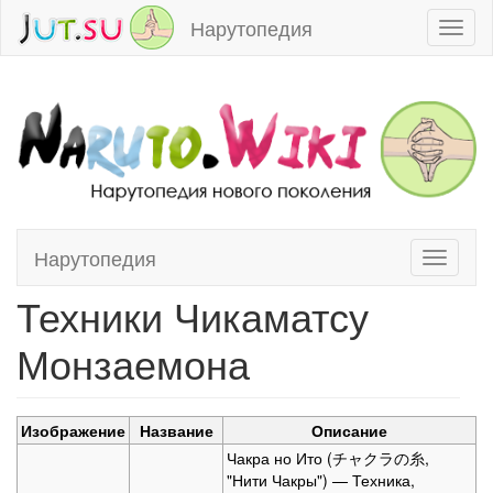
Нарутопедия
Toggl
naviga
Нарутопедия
Toggle
Перейти к:
навигация
,
поиск
navigati
Техники Чикаматсу
Монзаемона
Изображение
Название
Описание
Чакра но Ито (チャクラの糸,
"Нити Чакры") — Техника,