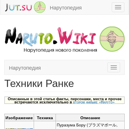
Нарутопедия
Toggl
naviga
Нарутопедия
Toggle
Перейти к:
навигация
,
поиск
navigati
Техники Ранке
Описанные в этой статье факты, персонажи, места и прочее
встречаются исключительно в
втором фильме «Наруто»
Изображение
Техника
Описание
Пуразума Бору (プラズマボール,