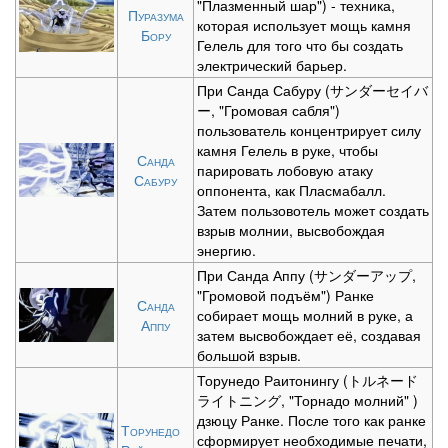
"Плазменный шар") - техника,
Пуразума
которая использует мощь камня
Бору
Гелель для того что бы создать
электрический барьер.
При Санда Сабуру (サンダーセイバ
ー, "Громовая сабля")
пользователь концентрирует силу
камня Гелель в руке, чтобы
Санда
парировать лобовую атаку
Сабуру
оппонента, как Пласмабалл.
Затем пользовотель может создать
взрыв молнии, высвобождая
энергию.
При Санда Аппу (サンダーアップ,
"Громовой подъём") Ранке
Санда
собирает мощь молний в руке, а
Аппу
затем высвобождает её, создавая
большой взрыв.
Торунедо Раитонингу (トルネード
ライトニング, "Торнадо молний" )
дзюцу Ранке. После того как ранке
Торунедо
сформирует необходимые печати,