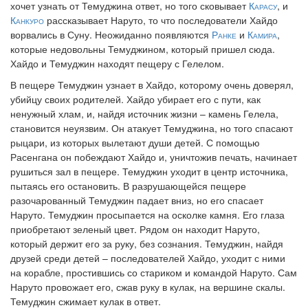
хочет узнать от Темуджина ответ, но того сковывает
Карасу
, и
Канкуро
рассказывает Наруто, то что последователи Хайдо
ворвались в Суну. Неожиданно появляются
Ранке
и
Камира
,
которые недовольны Темуджином, который пришел сюда.
Хайдо и Темуджин находят пещеру с Гелелом.
В пещере Темуджин узнает в Хайдо, которому очень доверял,
убийцу своих родителей. Хайдо убирает его с пути, как
ненужный хлам, и, найдя источник жизни – камень Гелела,
становится неуязвим. Он атакует Темуджина, но того спасают
рыцари, из которых вылетают души детей. С помощью
Расенгана он побеждают Хайдо и, уничтожив печать, начинает
рушиться зал в пещере. Темуджин уходит в центр источника,
пытаясь его остановить. В разрушающейся пещере
разочарованный Темуджин падает вниз, но его спасает
Наруто. Темуджин просыпается на осколке камня. Его глаза
приобретают зеленый цвет. Рядом он находит Наруто,
который держит его за руку, без сознания. Темуджин, найдя
друзей среди детей – последователей Хайдо, уходит с ними
на корабле, простившись со стариком и командой Наруто. Сам
Наруто провожает его, сжав руку в кулак, на вершине скалы.
Темуджин сжимает кулак в ответ.