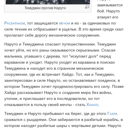
завязывается
Темуджин против Наруто
бой. Наруто
атакует его
Расенганом
, тот защищается
мечом
и из - за одинаковых по
силе техник их отбрасывает в ущелье. В это время среди скал
пролагает себе дорогу механическое сооружение.
Наруто и Темуджина спасают путешественники. Темуджин
хочет уйти, но его раны оказываются серьезными. Спасая
мальчика, упавшего с дерева, тот "искупает долг" перед
караваном и уходит. Наруто уходит из каравана в поисках
Темуджина и находит его в странном механическом
сооружении, где их встречает Хайдо. Тот, как и Темуджин,
заинтересован в силе Наруто, но останавливает поединок, в
котором Темуджин хочет продемонстрировать его силу. Позже
Хайдо рассказывает Наруто о создании мира без войны,
утопии, и приглашает его в последователи, но тот
отказывается в пользу своей мечты - стать
Хокаге
.
Темуджин и Наруто прибывают на берег, где до этого
Гаара
сражался с рыцарями. Они забираются в разбитый корабль, в
котором находят разбитые шары с мертвыми детьми. Наруто