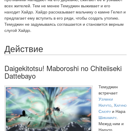
всех жителей. Тем не менее Темуджин выживает и его
находит Хайдо. Хайдо рассказывает мальчику о камне Гелел и
предлагает ему вступить в его ряди, чтобы создать утопию.
Темуджин не задумываясь соглашается и становится верным
слугой Хайдо.
Действие
Daigekitotsu! Maboroshi no Chiteiiseki
Dattebayo
Темуджин
встречает
Узумаки
Наруто
,
Харуно
Сакуру
и Нара
Шикамару
.
Межуд ним и
Наруто