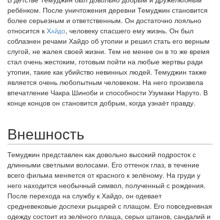
ребёнком. После уничтожения деревни Темуджин становится
более серьезным и ответственным. Он достаточно лояльно
относится к
Хайдо
, человеку спасшего ему жизнь. Он был
соблазнен речами Хайдо об утопии и решил стать его верным
слугой, не жалея своей жизни. Тем не менее он в то же время
стал очень жестоким, готовым пойти на любые жертвы ради
утопии, такие как убийство невинных людей. Темуджин также
является очень любопытным человеком. На него произвела
впечатление Чакра Шиноби и способности Узумаки Наруто. В
конце концов он становится добрым, когда узнаёт правду.
Внешность
Темуджин представлен как довольно высокий подросток с
длинными светлыми волосами. Его оттенок глаз, в течение
всего фильма меняется от красного к зелёному. На груди у
него находится необычный символ, полученный с рождения.
После перехода на службу к Хайдо, он одевает
средневековые доспехи рыцарей с плащом. Его повседневная
одежду состоит из зелёного плаща, серых штанов, сандалий и