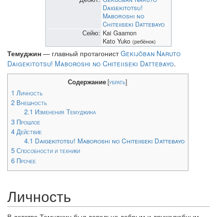
Daigekitotsu!
Maboroshi no
Chiteiiseki Dattebayo
Сейю:
Kai Gaamon
Kato Yuko
(ребёнок)
Темуджин
— главный протагонист
Gekijōban Naruto
Daigekitotsu! Maboroshi no Chiteiiseki Dattebayo
.
Содержание
[
убрать
]
1
Личность
2
Внешность
2.1
Изменения Темуджина
3
Прошлое
4
Действие
4.1
Daigekitotsu! Maboroshi no Chiteiiseki Dattebayo
5
Способности и техники
6
Прочее
Личность
В детстве Темуджин был довольно добрым и дружелюбным