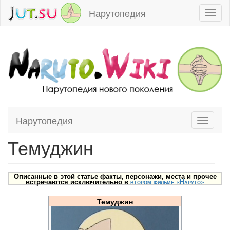
Нарутопедия
Toggl
naviga
Нарутопедия
Toggle
Перейти к:
навигация
,
поиск
navigati
Темуджин
Описанные в этой статье факты, персонажи, места и прочее
встречаются исключительно в
втором фильме «Наруто»
Темуджин