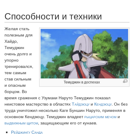
Способности и техники
Желая стать
полезным для
Хайдо,
Темуджин
очень долго и
упорно
тренировался,
тем самым
став сильным
Темуджин в доспехах
и опасным
борцом. Во
время сражения с Узумаки Наруто Темуджин показал
неистовое мастерство в областях
Тайдзюцу
и
Кендзюцу
. Он без
труда уничтожил несколько Каге Буншин Наруто, применяя в
основном Кендзюцу. Темуджин владеет
рыцарским мечом
и
выдвижным щитом
, защищающим его от кунаев.
Рейджингу Санда