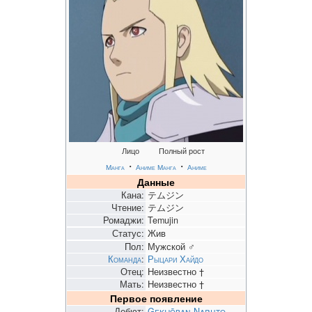
Лицо
Полный рост
・
・
Манга
Аниме
Манга
Аниме
Данные
Кана:
テムジン
Чтение:
テムジン
Ромаджи:
Temujin
Статус:
Жив
Пол:
Мужской ♂
Команда
:
Рыцари Хайдо
Отец:
Неизвестно †
Мать:
Неизвестно †
Первое появление
Дебют:
Gekijōban Naruto