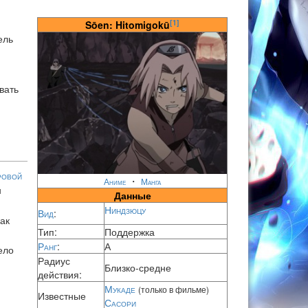
[1]
Sōen: Hitomigokū
ель
вать
ровой
・
Аниме
Манга
н
Данные
Ниндзюцу
Вид
:
как
Тип:
Поддержка
Ранг
:
А
ело
Радиус
Близко-средне
действия:
Мукаде
(только в фильме)
Известные
Сасори