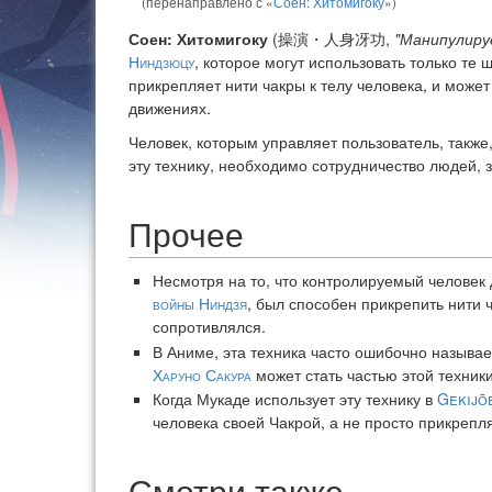
(перенаправлено с «
Соен: Хитомигоку
»)
Соен: Хитомигоку
(操演・人身冴功,
"Манипулиру
Ниндзюцу
, которое могут использовать только те
прикрепляет нити чакры к телу человека, и може
движениях.
Человек, которым управляет пользователь, также
эту технику, необходимо сотрудничество людей, 
Прочее
Несмотря на то, что контролируемый человек
войны Ниндзя
, был способен прикрепить нити
сопротивлялся.
В Аниме, эта техника часто ошибочно называ
Харуно Сакура
может стать частью этой техники
Когда Мукаде использует эту технику в
Gekijō
человека своей Чакрой, а не просто прикрепля
Смотри также