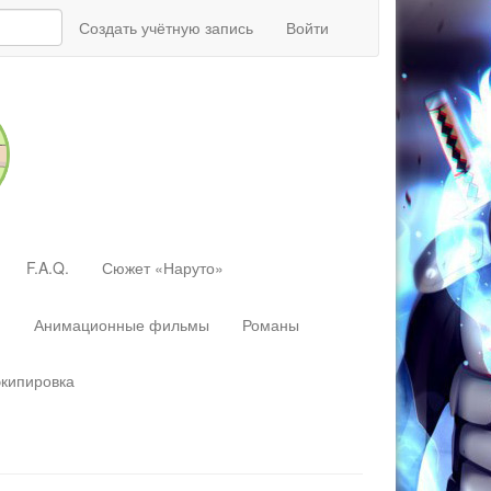
Создать учётную запись
Войти
F.A.Q.
Сюжет «Наруто»
»
Анимационные фильмы
Романы
экипировка
Перейти
к:
навигация
,
поиск