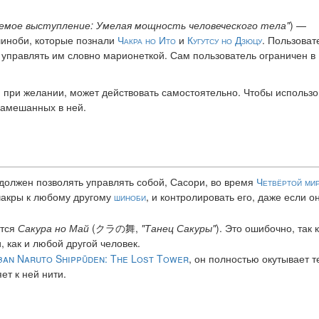
емое выступление: Умелая мощность человеческого тела"
) —
 шиноби, которые познали
Чакра но Ито
и
Кугутсу но Дзюцу
. Пользоват
т управлять им словно марионеткой. Сам пользователь ограничен в
, при желании, может действовать самостоятельно. Чтобы использо
замешанных в ней.
 должен позволять управлять собой, Сасори, во время
Четвёртой ми
 чакры к любому другому
шиноби
, и контролировать его, даже если о
ется
Сакура но Май
(クラの舞,
"Танец Сакуры"
). Это ошибочно, так 
, как и любой другой человек.
ban Naruto Shippūden: The Lost Tower
, он полностью окутывает т
ет к ней нити.