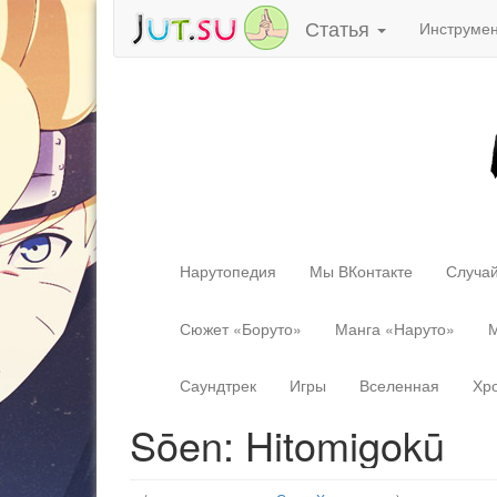
Статья
Инструме
Нарутопедия
Мы ВКонтакте
Случай
Сюжет «Боруто»
Манга «Наруто»
М
Саундтрек
Игры
Вселенная
Хр
Sōen: Hitomigokū