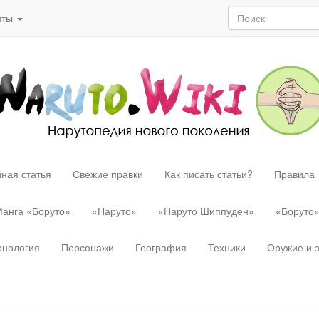
нты
ная статья
Свежие правки
Как писать статьи?
Правила
анга «Боруто»
«Наруто»
«Наруто Шиппуден»
«Боруто
онология
Персонажи
География
Техники
Оружие и 