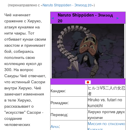
(перенаправлено с «
Naruto Shippūden - Эпизод 20
»)
Чиё начинает
Naruto Shippūden - Эпизод
◄
►
сражение с Хируко,
20
атакуя кунаями на
нити чакры. Тот
отбивает кунаи своим
хвостом и принимает
бой, собираясь
пополнить свою
коллекцию кукол до
300. На вопрос
Сакуры Чиё отвечает,
что истинный Сасори
внутри Хируко. Чиё
ヒルコVS二人の女忍
Канджи:
者
замечает изменения
Hiruko vs. futari no
в теле Хируко,
Ромаджи:
kunoichi
рассказывает о
Хируко против двух
"искусстве" Сасори -
Перевод:
куноичи
создание
Миссия по спасению
человеческих
Арка
:
Казекаге