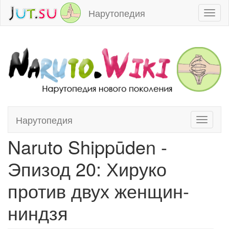
Нарутопедия
Toggl
naviga
Нарутопедия
Toggle
Перейти к:
навигация
,
поиск
navigati
Naruto Shippūden -
Эпизод 20: Хируко
против двух женщин-
ниндзя