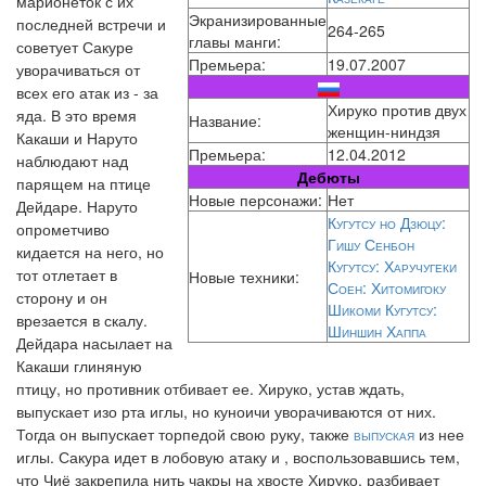
марионеток с их
Экранизированные
последней встречи и
264-265
главы манги:
советует Сакуре
Премьера:
19.07.2007
уворачиваться от
всех его атак из - за
Хируко против двух
яда. В это время
Название:
женщин-ниндзя
Какаши и Наруто
Премьера:
12.04.2012
наблюдают над
Дебюты
парящем на птице
Новые персонажи:
Нет
Дейдаре. Наруто
Кугутсу но Дзюцу:
опрометчиво
Гишу Сенбон
кидается на него, но
Кугутсу: Харучугеки
тот отлетает в
Новые техники:
Соен: Хитомигоку
сторону и он
Шикоми Кугутсу:
врезается в скалу.
Шиншин Хаппа
Дейдара насылает на
Какаши глиняную
птицу, но противник отбивает ее. Хируко, устав ждать,
выпускает изо рта иглы, но куноичи уворачиваются от них.
Тогда он выпускает торпедой свою руку, также
выпуская
из нее
иглы. Сакура идет в лобовую атаку и , воспользовавшись тем,
что Чиё закрепила нить чакры на хвосте Хируко, разбивает