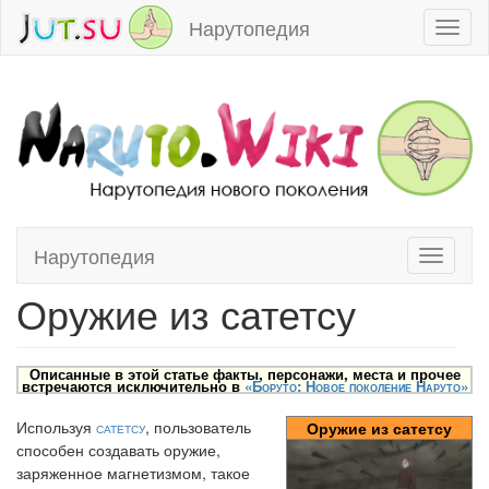
Нарутопедия
Toggl
naviga
Нарутопедия
Toggle
Перейти к:
навигация
,
поиск
navigati
Оружие из сатетсу
Описанные в этой статье факты, персонажи, места и прочее
встречаются исключительно в
«Боруто: Новое поколение Наруто»
Используя
сатетсу
, пользователь
Оружие из сатетсу
способен создавать оружие,
заряженное магнетизмом, такое