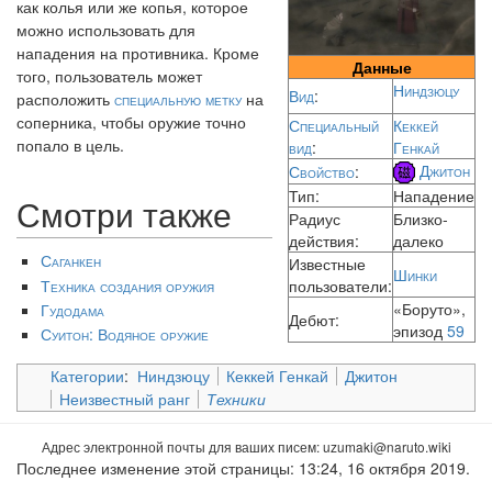
как колья или же копья, которое
можно использовать для
нападения на противника. Кроме
Данные
того, пользователь может
Ниндзюцу
Вид
:
расположить
специальную метку
на
соперника, чтобы оружие точно
Специальный
Кеккей
попало в цель.
вид
:
Генкай
Джитон
Свойство
:
Тип:
Нападение
Смотри также
Радиус
Близко-
действия:
далеко
Саганкен
Известные
Шинки
Техника создания оружия
пользователи:
«Боруто»,
Гудодама
Дебют:
эпизод
59
Суитон: Водяное оружие
Категории
:
Ниндзюцу
Кеккей Генкай
Джитон
Неизвестный ранг
Техники
Адрес электронной почты для ваших писем:
uzumaki
Последнее изменение этой страницы: 13:24, 16 октября 2019.