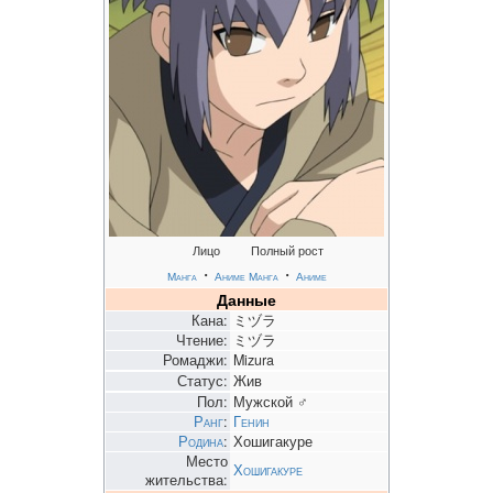
Лицо
Полный рост
・
・
Манга
Аниме
Манга
Аниме
Данные
Кана:
ミヅラ
Чтение:
ミヅラ
Ромаджи:
Mizura
Статус:
Жив
Пол:
Мужской ♂
Ранг
:
Генин
Родина
:
Хошигакуре
Место
Хошигакуре
жительства: