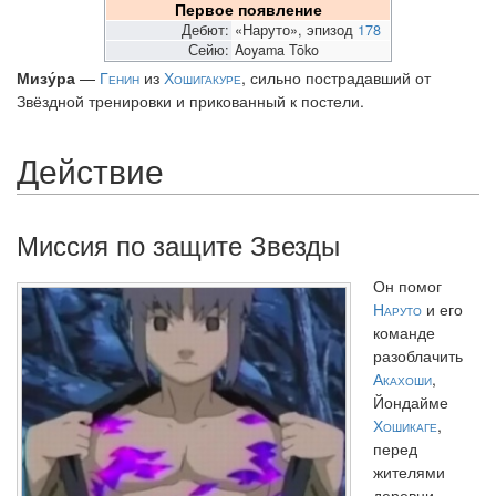
Первое появление
Дебют:
«Наруто», эпизод
178
Сейю:
Aoyama Tōko
Мизу́ра
—
Генин
из
Хошигакуре
, сильно пострадавший от
Звёздной тренировки и прикованный к постели.
Действие
Миссия по защите Звезды
Он помог
Наруто
и его
команде
разоблачить
Акахоши
,
Йондайме
Хошикаге
,
перед
жителями
деревни,