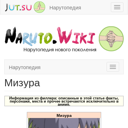
Нарутопедия
Toggl
naviga
Нарутопедия
Toggle
Перейти к:
навигация
,
поиск
navigati
Мизура
Информация из филлера: описанные в этой статье факты,
персонажи, места и прочее встречаются исключительно в
аниме.
Мизура