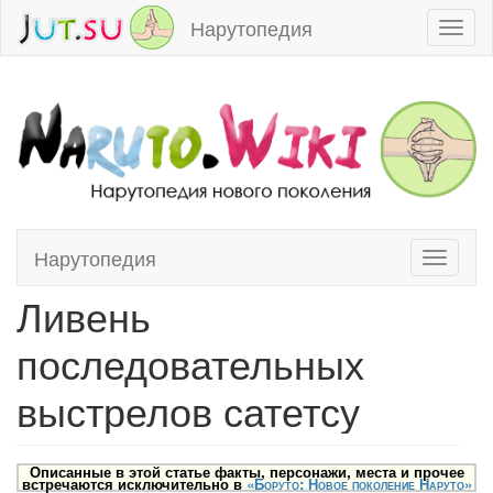
Нарутопедия
Toggl
naviga
Нарутопедия
Toggle
Перейти к:
навигация
,
поиск
navigati
Ливень
последовательных
выстрелов сатетсу
Описанные в этой статье факты, персонажи, места и прочее
встречаются исключительно в
«Боруто: Новое поколение Наруто»