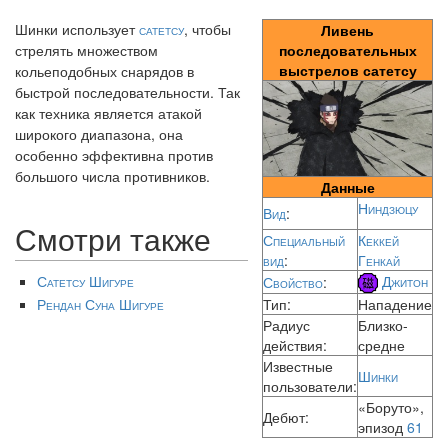
Шинки использует
сатетсу
, чтобы
Ливень
стрелять множеством
последовательных
выстрелов сатетсу
кольеподобных снарядов в
быстрой последовательности. Так
как техника является атакой
широкого диапазона, она
особенно эффективна против
большого числа противников.
Данные
Ниндзюцу
Вид
:
Смотри также
Специальный
Кеккей
вид
:
Генкай
Джитон
Сатетсу Шигуре
Свойство
:
Рендан Суна Шигуре
Тип:
Нападение
Радиус
Близко-
действия:
средне
Известные
Шинки
пользователи:
«Боруто»,
Дебют:
эпизод
61