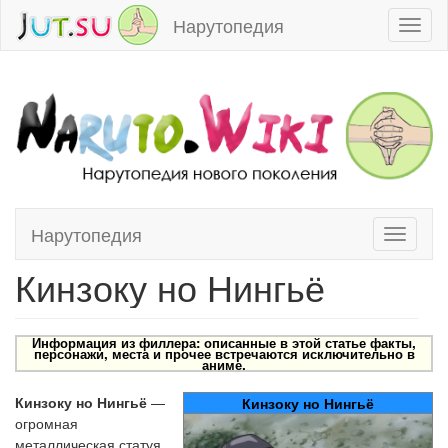
Нарутопедия
Toggl
naviga
Нарутопедия
Toggle
Перейти к:
навигация
,
поиск
navigati
Кинзоку но Нингьё
Информация из филлера: описанные в этой статье факты,
персонажи, места и прочее встречаются исключительно в
аниме.
Кинзоку но Нингьё
—
Кинзоку но Нингьё
огромная
металлическая статуя,