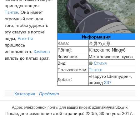
принадлежащая
Тентен
. Она имеет
огромный вес: для
того, чтобы удержать
эту статую в потоке
Информация
воды,
Року Ли
Kana:
金属の人形
пришлось
Rōmaji:
Kinzoku no Ningyō
использовать
Хачимон
Значение:
Металлическая кукла
вплоть до пятых врат.
Вид:
Статуя
Пользователи:
Тентен
«Наруто Шиппуден»,
Дебют:
эпизод
237
Категория
:
Предмет
Адрес электронной почты для ваших писем:
uzumaki
Последнее изменение этой страницы: 23:55, 30 августа 2017.