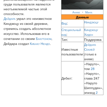
груди пользователя являются
неотъемлемой частью этой
・
Аниме
Манга
способности.
Данные
Дейдара
украл это неизвестное
Ниндзюцу
Вид
:
Киндзюцу из своей деревни,
стремясь создать абсолютное
Специальный
Киндзюцу
искусство. Использовав его в
вид
:
Хиден
сочетании со своим
Бакутоном
,
Тип:
Поддержка
Дейдара создал
Кибаку Нендо
.
Дейдара
Известные
Секией
пользователи:
(только в
аниме)
«Наруто»,
том
28
«Наруто»,
Дебют:
глава 247
«Наруто
Шиппуден»,
эпизод
2