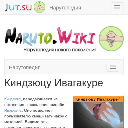
Нарутопедия
Toggl
naviga
Нарутопедия
Toggle
Перейти к:
навигация
,
поиск
navigati
Киндзюцу Ивагакуре
[1]
Киндзюцу
, передающееся из
Киндзюцу Ивагакуре
поколения в поколение шиноби
Ивагакуре
. Оно позволяет
пользователю смешивать чакру с
материей. Видимо рты,
располагающиеся на ладонях и