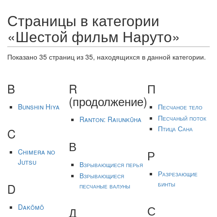
Страницы в категории
«Шестой фильм Наруто»
Показано 35 страниц из 35, находящихся в данной категории.
B
R
П
(продолжение)
Bunshin Hiya
Песчаное тело
Песчаный поток
Ranton: Raiunkūha
Птица Сана
C
В
Р
Chimera no
Jutsu
Взрывающиеся перья
Разрезающие
Взрывающиеся
бинты
D
песчаные валуны
С
Dakōmō
Д