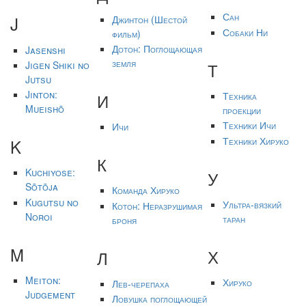
Сан
J
Джинтон (Шестой
Собаки Ни
фильм)
Дотон: Поглощающая
Jasenshi
земля
Т
Jigen Shiki no
Jutsu
Jinton:
Техника
И
Mueishō
проекции
Техники Ичи
Ичи
Техники Хируко
K
К
Kuchiyose:
У
Sōtōja
Команда Хируко
Kugutsu no
Ультра-вязкий
Котон: Неразрушимая
Noroi
таран
броня
M
Х
Л
Meiton:
Хируко
Лев-черепаха
Judgement
Ловушка поглощающей