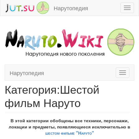
Нарутопедия
Toggl
naviga
Нарутопедия
Toggle
Перейти к:
навигация
,
поиск
navigati
Категория:Шестой
фильм Наруто
В этой категории обобщены все техники, персонажи,
локации и предметы, появляющиеся исключительно в
шестом фильме "Наруто"