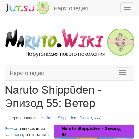
Нарутопедия
Toggl
naviga
Нарутопедия
Toggle
Перейти к:
навигация
,
поиск
navigati
Naruto Shippūden -
Эпизод 55: Ветер
(перенаправлено с «
Naruto Shippūden - Эпизод 55
»)
Какаши
выписали из
Naruto Shippūden - Эпизод
◄
►
больницы
, и он решил
55