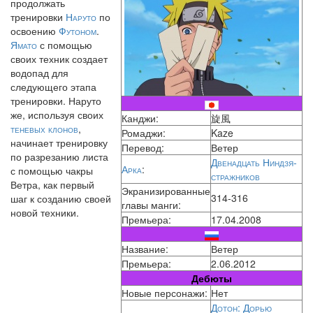
продолжать
тренировки
Наруто
по
освоению
Футоном
.
Ямато
с помощью
своих техник создает
водопад для
следующего этапа
тренировки. Наруто
же, используя своих
Канджи:
旋風
теневых клонов
,
Ромаджи:
Kaze
начинает тренировку
Перевод:
Ветер
по разрезанию листа
Двенадцать Ниндзя-
Арка
:
с помощью чакры
стражников
Ветра, как первый
Экранизированные
314-316
шаг к созданию своей
главы манги:
новой техники.
Премьера:
17.04.2008
Название:
Ветер
Премьера:
2.06.2012
Дебюты
Новые персонажи:
Нет
Дотон: Дорью