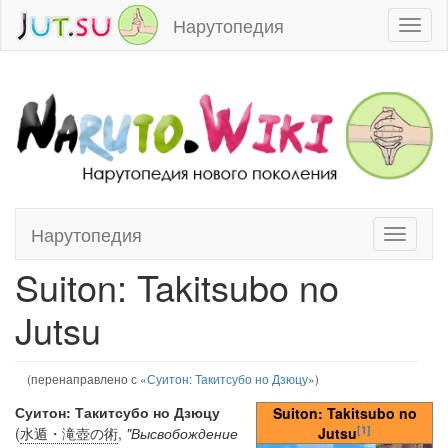
Нарутопедия
Toggl
naviga
Нарутопедия
Toggle
Перейти к:
навигация
,
поиск
navigati
Suiton: Takitsubo no
Jutsu
(перенаправлено с «
Суитон: Такитсубо но Дзюцу
»)
Суитон: Такитсубо но Дзюцу
Suiton: Takitsubo no
[1]
(
水遁・滝壺の術
,
"Высвобождение
Jutsu