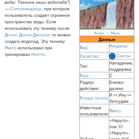
воды: Техника чаши водопада"
)
—
Суитонниндзюцу
, при котором
пользователь создаёт огромное
пространство воды. Если
использовать эту технику после
・
Аниме
Манга
Дотон: Дорью Джохеки
, то можно
Данные
создать водопад. Эту технику
Ниндзюцу
Вид
:
Ямато
использовал при
тренировках
Наруто
.
Суитон
Свойство
:
Нападение,
Тип:
поддержка
Ранг
:
C
Радиус
Близко-
действия:
далеко
И ↦ Ину ↦
Ручные печати
:
Хитсуджи
Известные
Ямато
пользователи:
«Наруто»,
том
35
«Наруто»,
Дебют:
глава 316