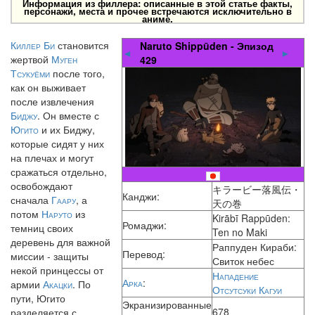
Информация из филлера: описанные в этой статье факты,
персонажи, места и прочее встречаются исключительно в
аниме.
Киллер Би
становится
Naruto Shippūden - Эпизод
◄
►
жертвой
Муген
429
Тсукуёми
после того,
как он выживает
после извлечения
Биджу
. Он вместе с
Югито
и их Биджу,
которые сидят у них
на плечах и могут
сражаться отдельно,
освобождают
キラービー落風伝・
Канджи:
сначала
Гаару
, а
天の巻
потом
Наруто
из
Kirābī Rappūden:
Ромаджи:
темниц своих
Ten no Maki
деревень для важной
Раппуден Кираби:
Перевод:
миссии - защиты
Свиток небес
некой принцессы от
Нападение
Арка
:
армии
Акацки
. По
Отсутсуки Кагуи
пути, Югито
Экранизированные
678
разделяется с