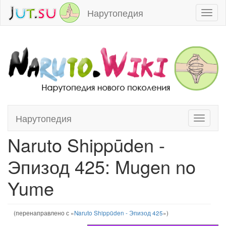
Нарутопедия
Toggl
naviga
Нарутопедия
Toggle
Перейти к:
навигация
,
поиск
navigati
Naruto Shippūden -
Эпизод 425: Mugen no
Yume
(перенаправлено с «
Naruto Shippūden - Эпизод 425
»)