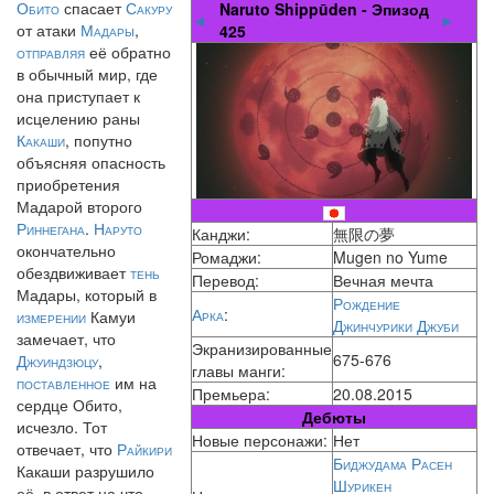
Обито
спасает
Сакуру
Naruto Shippūden - Эпизод
◄
►
от атаки
Мадары
,
425
отправляя
её обратно
в обычный мир, где
она приступает к
исцелению раны
Какаши
, попутно
объясняя опасность
приобретения
Мадарой второго
Риннегана
.
Наруто
Канджи:
無限の夢
окончательно
Ромаджи:
Mugen no Yume
обездвиживает
тень
Перевод:
Вечная мечта
Мадары, который в
Рождение
Арка
:
измерении
Камуи
Джинчурики Джуби
замечает, что
Экранизированные
675-676
Джуиндзюцу
,
главы манги:
поставленное
им на
Премьера:
20.08.2015
сердце Обито,
Дебюты
исчезло. Тот
Новые персонажи:
Нет
отвечает, что
Райкири
Биджудама Расен
Какаши разрушило
Шурикен
её, в ответ на что