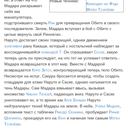
Новые техники:
Кинкоджу но Фуда
Мадара раскрывает
Муген Тсукуёми
себя как
манипулятора,
подстроившего смерть
Рин
для превращения Обито в своего
последователя. Затем, Мадара вступает в бой с Обито с
целью вернуть свой Риннеган.
Наруто достигает своих товарищей, одним движением
залечивая
рану Какаши, который с ностальгией наблюдает за
воссоединившейся
командой 7
. Он спрашивает
Саске
, какую
теперь цель он преследует, на что тот не успевает ответить -
Мадара возвращается в этот мир. Вместе с Мадарой
возвращается
Куро Зетсу
, контролирующий теперь тело Обито.
Несмотря на испуг, Сакура бросается вперёд, чтобы создать
плацдарм для атаки Наруто и Саске, однако натыкается на
тень Мадары. Сам Мадара взмывает ввысь, вызывая
множество
Чибаку Тенсей
, падающих вниз. Наруто и Саске
уничтожавют их, в то время как
Каге Буншин
Наруто
нейтрализуют теней Мадары на земле. В небе,
Учиха Мадара
,
вспомнив текст с таблички
Рикудо Сеннина
, пробуждает
Ринне
Шаринган
, проецируя его на
Луну
и начиная тем самым
Муген
Тсукуёми
.