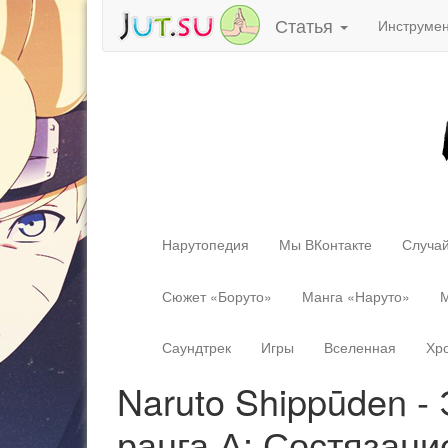
Статья
Инструме
Нарутопедия
Мы ВКонтакте
Случай
Сюжет «Боруто»
Манга «Наруто»
М
Саундтрек
Игры
Вселенная
Хр
Naruto Shippūden -
ранга А: Состязани