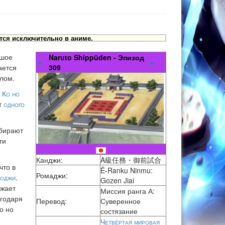
тся исключительно в аниме.
ьшое
Naruto Shippūden - Эпизод
◄
►
ается
309
шлом.
к
Ко но
т
одного
ыбирают
ти
Канджи:
A級任務・御前試合
что в
Ē-Ranku Ninmu:
Ромаджи:
оджи
.
Gozen Jiai
лжает
Миссия ранга А:
годаря
Перевод:
Суверенное
о но
состязание
Четвёртая мировая