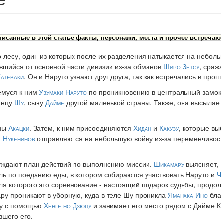
исанные в этой статье факты, персонажи, места и прочее встречаю
 лесу, один из которых после их разделения натыкается на небол
ившийся от основной части дивизии из-за обманов
Широ Зетсу
, сраж
атеваки
. Он и Наруто узнают друг друга, так как встречались в про
емуся к ним
Узумаки Наруто
по проникновению в центральный замо
инцу
Шу
, сыну
Даймё
другой маленькой страны. Также, она высылае
аны
Акацки
. Затем, к ним присоединяются
Хидан
и
Какузу
, которые в
х
Нукенинов
отправляются на небольшую войну из-за переменчивос
ждают план действий по выполнению миссии.
Шикамару
выясняет, 
ль по поеданию еды, в котором собираются участвовать Наруто и
Ч
для которого это соревнование - настоящий подарок судьбы, продо
мару проникают в уборную, куда в теле Шу проникла
Яманака Ино
бла
Шу с помощью
Хенге но Дзюцу
и занимает его место рядом с Дайме К
вшего его.