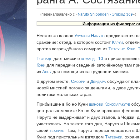
(перенаправлено с «
Naruto Shippūden - Эпизод 309
»)
Информация из филлера: оп
Несколько клонов
Узумаки Наруто
продвигаются по
сражение: отряд, в котором состоит
Каруи
, отдел
против возрождённого самурая из
Тетсу но Куни
,
Т
Тсунаде
дает миссию
команде 10
и присоединивш
Куни
для передачи сведений заточённому там пр
из
Анбу
для помощи из-за трудности миссии.
В другом месте,
Сасори
и
Дейдара
обсуждают пл
новой миссией погоню за деньгами, а двое други
политики маленьких стран.
Прибывшие в Ко но Куни
шиноби
Конохагакуре
обсу
центральном замке Ко но Куни проходит фестива
Наруто не выдерживает и двух этапов, а Чоджи, 
участвовать. На закате того дня, Наруто и Шика
своей
технике
. Там, Наруто перевоплощается в 
Куни под пристальным взглядом
Татеваки
, охраня