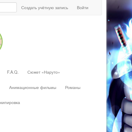
Создать учётную запись
Войти
F.A.Q.
Сюжет «Наруто»
»
Анимационные фильмы
Романы
экипировка
Перейти
к:
навигация
,
поиск