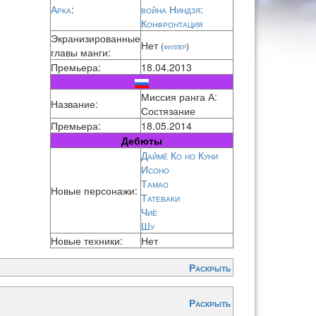
Арка
:
война Ниндзя:
Конфронтация
Экранизированные
Нет
(
филлер
)
главы манги:
Премьера:
18.04.2013
Миссия ранга А:
Название:
Состязание
Премьера:
18.05.2014
Дебюты
Даймё Ко но Куни
Исоно
Тамао
Новые персонажи:
Татеваки
Чиё
Шу
Новые техники:
Нет
Раскрыть
Раскрыть