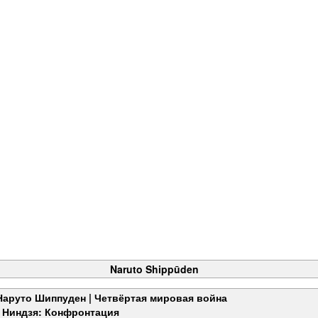
Naruto Shippūden
Наруто Шиппуден | Четвёртая мировая война
Ниндзя: Конфронтация