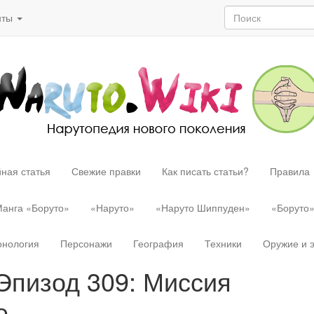
нты
ная статья
Свежие правки
Как писать статьи?
Правила
анга «Боруто»
«Наруто»
«Наруто Шиппуден»
«Боруто
онология
Персонажи
География
Техники
Оружие и 
 Эпизод 309: Миссия
е