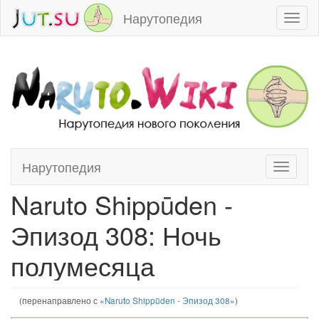
Нарутопедия
Toggl
naviga
Нарутопедия
Toggle
Перейти к:
навигация
,
поиск
navigati
Naruto Shippūden -
Эпизод 308: Ночь
полумесяца
(перенаправлено с «
Naruto Shippūden - Эпизод 308
»)