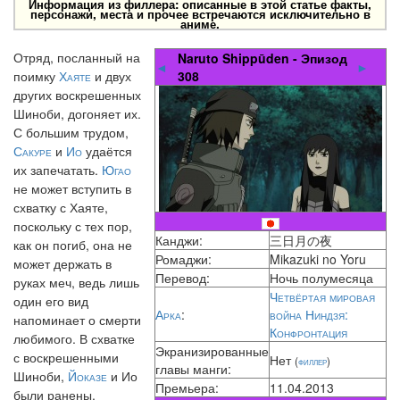
Информация из филлера: описанные в этой статье факты,
персонажи, места и прочее встречаются исключительно в
аниме.
Отряд, посланный на
Naruto Shippūden - Эпизод
◄
►
поимку
Хаяте
и двух
308
других воскрешенных
Шиноби, догоняет их.
С большим трудом,
Сакуре
и
Ио
удаётся
их запечатать.
Югао
не может вступить в
схватку с Хаяте,
поскольку с тех пор,
Канджи:
三日月の夜
как он погиб, она не
Ромаджи:
Mikazuki no Yoru
может держать в
Перевод:
Ночь полумесяца
руках меч, ведь лишь
Четвёртая мировая
один его вид
Арка
:
война Ниндзя:
напоминает о смерти
Конфронтация
любимого. В схватке
Экранизированные
с воскрешенными
Нет
(
филлер
)
главы манги:
Шиноби,
Йоказе
и Ио
Премьера:
11.04.2013
были ранены.