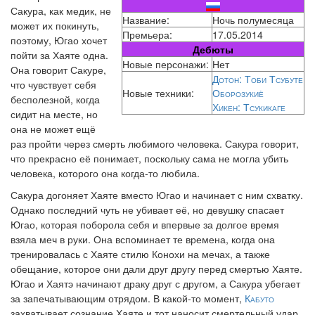
Сакура, как медик, не
Название:
Ночь полумесяца
может их покинуть,
Премьера:
17.05.2014
поэтому, Югао хочет
Дебюты
пойти за Хаяте одна.
Новые персонажи:
Нет
Она говорит Сакуре,
Дотон: Тоби Тсубуте
что чувствует себя
Новые техники:
Оборозукиё
бесполезной, когда
Хикен: Тсукикаге
сидит на месте, но
она не может ещё
раз пройти через смерть любимого человека. Сакура говорит,
что прекрасно её понимает, поскольку сама не могла убить
человека, которого она когда-то любила.
Сакура догоняет Хаяте вместо Югао и начинает с ним схватку.
Однако последний чуть не убивает её, но девушку спасает
Югао, которая поборола себя и впервые за долгое время
взяла меч в руки. Она вспоминает те времена, когда она
тренировалась с Хаяте стилю Конохи на мечах, а также
обещание, которое они дали друг другу перед смертью Хаяте.
Югао и Хаятэ начинают драку друг с другом, а Сакура убегает
за запечатывающим отрядом. В какой-то момент,
Кабуто
захватывает сознание Хаяте и тот наносит смертельный удар