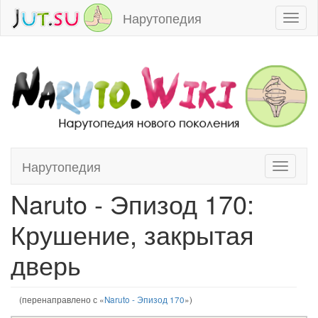
Нарутопедия
Toggl
naviga
Нарутопедия
Toggle
Перейти к:
навигация
,
поиск
navigati
Naruto - Эпизод 170:
Крушение, закрытая
дверь
(перенаправлено с «
Naruto - Эпизод 170
»)