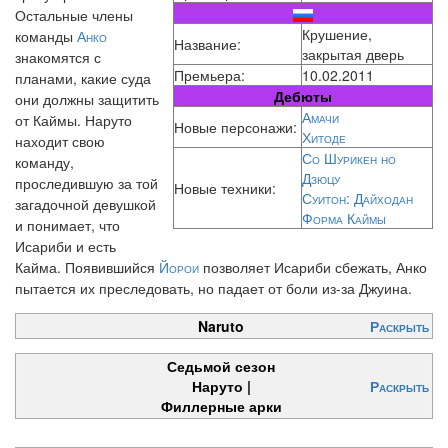
Остальные члены
Крушение,
команды
Анко
Название:
закрытая дверь
знакомятся с
Премьера:
10.02.2011
планами, какие суда
Дебюты
они должны защитить
Амачи
от Каймы. Наруто
Новые персонажи:
Хитоде
находит свою
Со Шурикен но
команду,
Дзюцу
проследившую за той
Новые техники:
Суитон: Дайходан
загадочной девушкой
Форма Каймы
и понимает, что
Исариби и есть
Кайма. Появившийся
Йорои
позволяет Исариби сбежать, Анко
пытается их преследовать, но падает от боли из-за Джуина.
Naruto
Раскрыть
Седьмой сезон
Наруто |
Раскрыть
Филлерные арки