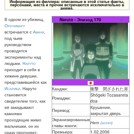
Информация из филлера: описанные в этой статье факты,
персонажи, места и прочее встречаются исключительно в
аниме.
В одном из убежищ,
◄
Naruto - Эпизод 170
►
Орочимару
встречается с
Амачи
,
под чьим
руководством
проводятся
эксперименты над
людьми.
Наруто
приходит в себя в
хижине девушки,
представившейся как
Исариби
. Наруто
Канджи:
衝撃 閉ざされた扉
становится
Shōgeki Tozasareta
Ромаджи:
свидетелем того, как
doa
её закидывают
Крушение,
Перевод:
закрытая дверь
камнями
Экранизированные
проходящие мимо
Нет
(
филлер
)
главы манги:
мальчишки, он их
Премьера:
1.02.2006
сразу прогоняет.