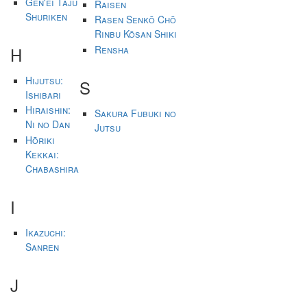
Gen'ei Tajū
Raisen
Shuriken
Rasen Senkō Chō
Rinbu Kōsan Shiki
Rensha
H
Hijutsu:
S
Ishibari
Hiraishin:
Sakura Fubuki no
Ni no Dan
Jutsu
Hōriki
Kekkai:
Chabashira
I
Ikazuchi:
Sanren
J