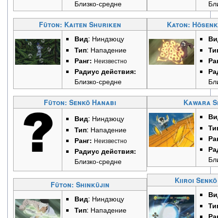
Близко-средне
Бл
Fūton: Kaiten Shuriken
Katon: Hōsenk
Вид
: Ниндзюцу
Ви
Тип
: Нападение
Ти
Ранг:
Ра
Неизвестно
Радиус действия:
Ра
Близко-средне
Бл
Fūton: Senkō Hanabi
Kawara S
Ви
Вид
: Ниндзюцу
Ти
Тип
: Нападение
Ра
Ранг:
Неизвестно
Ра
Радиус действия:
Бл
Близко-средне
Kiiroi Senk
Fūton: Shinkūjin
Ви
Вид
: Ниндзюцу
Ти
Тип
: Нападение
Ра