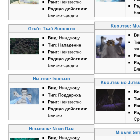
Ранг:
Неизвестно
Ра
Радиус действия:
Бл
Близко-средне
Kugutsu: Muj
Gen'ei Tajū Shuriken
Ви
Вид
: Ниндзюцу
Ти
Тип
: Нападение
за
Ранг:
Неизвестно
Ра
Радиус действия:
Ра
Близко-средне
Бл
Hijutsu: Ishibari
Kugutsu no Jutsu
Вид
: Ниндзюцу
Ви
Тип
: Поддержка
Ти
Ранг:
Неизвестно
Ра
Радиус действия:
Ра
Близко
Ср
Hiraishin: Ni no Dan
Midare Se
Вид
: Ниндзюцу