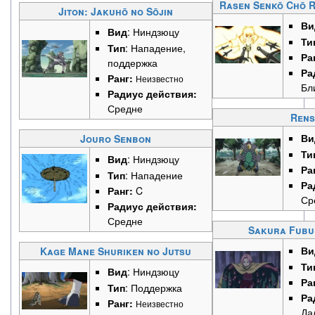
Rasen Senkō Chō R
Jiton: Jakuhō no Sōjin
Ви
Вид
: Ниндзюцу
Ти
Тип
: Нападение,
Ра
поддержка
Ра
Ранг:
Неизвестно
Бл
Радиус действия:
Средне
Ren
Ви
Jouro Senbon
Ти
Вид
: Ниндзюцу
Ра
Тип
: Нападение
Ра
Ранг:
C
Ср
Радиус действия:
Средне
Sakura Fubuk
Ви
Kage Mane Shuriken no Jutsu
Ти
Вид
: Ниндзюцу
Ра
Тип
: Поддержка
Ра
Ранг:
Неизвестно
Да