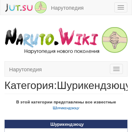
Нарутопедия
Toggl
naviga
Нарутопедия
Toggle
Перейти к:
навигация
,
поиск
navigati
Категория:Шурикендзюцу
В этой категории представлены все известные
Шурикендзюцу
Шурикендзюцу