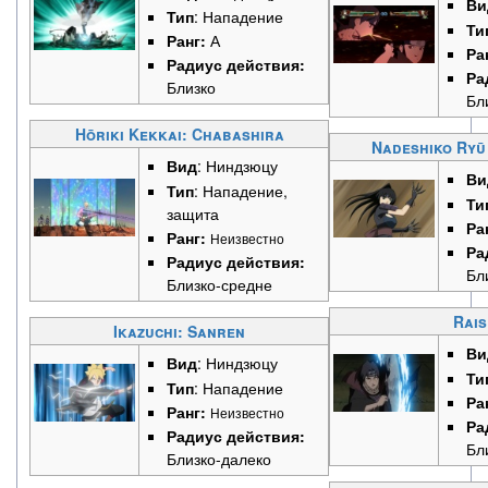
Ви
Тип
: Нападение
Ти
Ранг:
А
Ра
Радиус действия:
Ра
Близко
Бл
Hōriki Kekkai: Chabashira
Nadeshiko Ryū
Вид
: Ниндзюцу
Ви
Тип
: Нападение,
Ти
защита
Ра
Ранг:
Неизвестно
Ра
Радиус действия:
Бл
Близко-средне
Rais
Ikazuchi: Sanren
Ви
Вид
: Ниндзюцу
Ти
Тип
: Нападение
Ра
Ранг:
Неизвестно
Ра
Радиус действия:
Бл
Близко-далеко