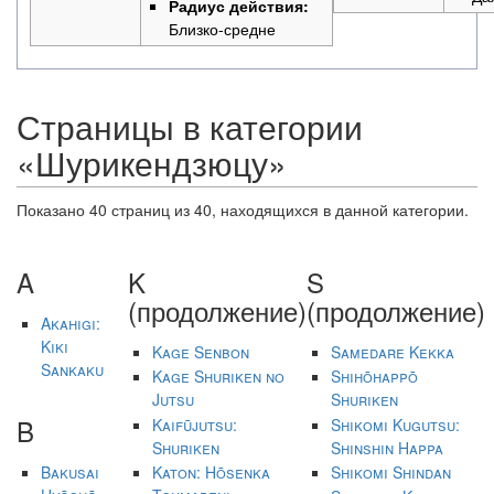
Радиус действия:
Близко-средне
Страницы в категории
«Шурикендзюцу»
Показано 40 страниц из 40, находящихся в данной категории.
A
K
S
(продолжение)
(продолжение)
Akahigi:
Kiki
Kage Senbon
Samedare Kekka
Sankaku
Kage Shuriken no
Shihōhappō
Jutsu
Shuriken
B
Kaifūjutsu:
Shikomi Kugutsu:
Shuriken
Shinshin Happa
Bakusai
Katon: Hōsenka
Shikomi Shindan