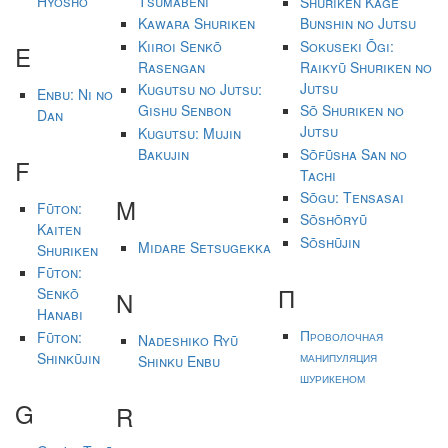
Hyōshō
Tsumabeni
Shuriken Kage
Kawara Shuriken
Bunshin no Jutsu
Kiiroi Senkō
Sokuseki Ōgi:
E
Rasengan
Raikyū Shuriken no
Jutsu
Kugutsu no Jutsu:
Enbu: Ni no
Gishu Senbon
Sō Shuriken no
Dan
Jutsu
Kugutsu: Mujin
Bakujin
Sōfūsha San no
F
Tachi
Sōgu: Tensasai
M
Fūton:
Sōshōryū
Kaiten
Sōshūjin
Midare Setsugekka
Shuriken
Fūton:
П
Senkō
N
Hanabi
Проволочная
Fūton:
Nadeshiko Ryū
манипуляция
Shinkūjin
Shinku Enbu
шурикеном
G
R