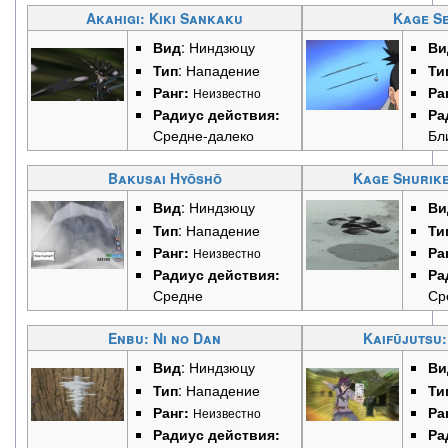
Akahigi: Kiki Sankaku
Kage S
Вид
: Ниндзюцу
Ви
Тип
: Нападение
Ти
Ранг:
Ра
Неизвестно
Радиус действия:
Ра
Средне-далеко
Бл
Bakusai Hyōshō
Kage Shurike
Вид
: Ниндзюцу
Ви
Тип
: Нападение
Ти
Ранг:
Ра
Неизвестно
Радиус действия:
Ра
Средне
Ср
Enbu: Ni no Dan
Kaifūjutsu:
Вид
: Ниндзюцу
Ви
Тип
: Нападение
Ти
Ранг:
Ра
Неизвестно
Радиус действия:
Ра