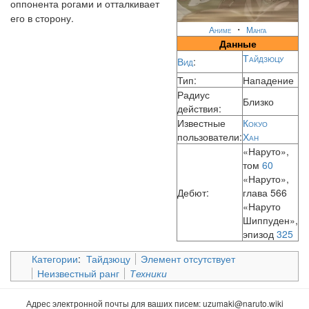
оппонента рогами и отталкивает
его в сторону.
・
Аниме
Манга
Данные
Тайдзюцу
Вид
:
Тип:
Нападение
Радиус
Близко
действия:
Известные
Кокуо
пользователи:
Хан
«Наруто»,
том
60
«Наруто»,
Дебют:
глава 566
«Наруто
Шиппуден»,
эпизод
325
Категории
:
Тайдзюцу
Элемент отсутствует
Неизвестный ранг
Техники
Адрес электронной почты для ваших писем:
uzumaki