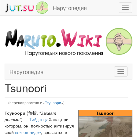
Нарутопедия
Toggl
naviga
Нарутопедия
Toggle
Перейти к:
навигация
,
поиск
navigati
Tsunoori
(перенаправлено с «
Тсуноори
»)
Тсуноори
(角折,
"Захват
Tsunoori
рогами"
) —
Тайдзюцу
Хана ,при
котором, он, полностью активируя
свой
покров Биджу
, врезается в