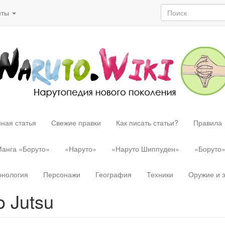
нты
ная статья
Свежие правки
Как писать статьи?
Правила
анга «Боруто»
«Наруто»
«Наруто Шиппуден»
«Боруто
онология
Персонажи
География
Техники
Оружие и 
o Jutsu