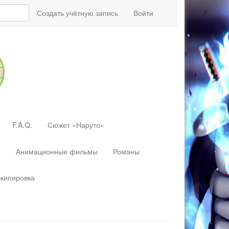
Создать учётную запись
Войти
F.A.Q.
Сюжет «Наруто»
»
Анимационные фильмы
Романы
экипировка
Перейти
к:
навигация
,
поиск