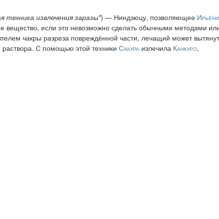
ая техника извлечения заразы"
) — Ниндзюцу, позволяющее
Ирьёни
гое вещество, если это невозможно сделать обычными методами ил
пелем чакры разреза повреждённой части, лечащий может вытянут
. раствора. С помощью этой техники
Сакура
излечила
Канкуро
,