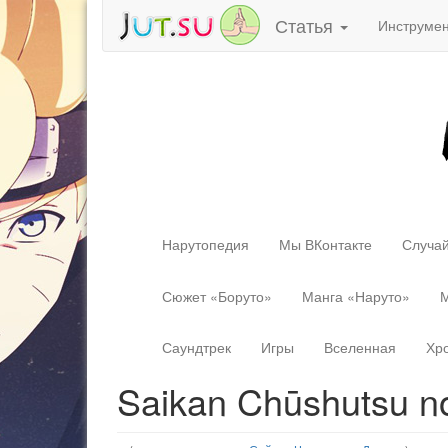
Статья
Инструме
Нарутопедия
Мы ВКонтакте
Случай
Сюжет «Боруто»
Манга «Наруто»
М
Саундтрек
Игры
Вселенная
Хр
Saikan Chūshutsu n