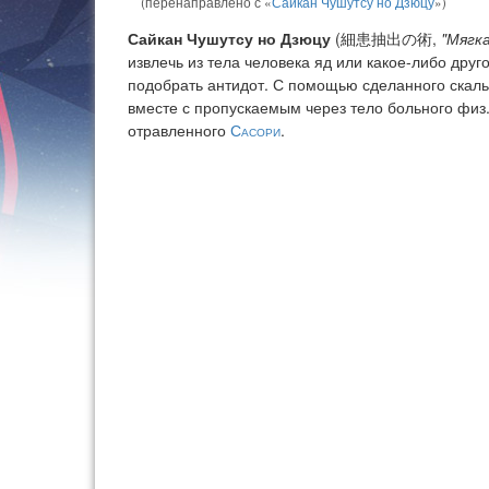
(перенаправлено с «
Сайкан Чушутсу но Дзюцу
»)
Сайкан Чушутсу но Дзюцу
(細患抽出の術,
"Мягк
извлечь из тела человека яд или какое-либо дру
подобрать антидот. С помощью сделанного скаль
вместе с пропускаемым через тело больного физ
отравленного
Сасори
.