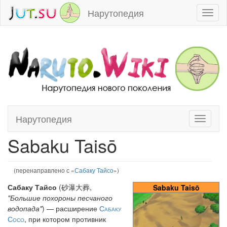
Нарутопедия
Toggl
naviga
Нарутопедия
Toggle
Перейти к:
навигация
,
поиск
navigati
Sabaku Taisō
(перенаправлено с «
Сабаку Тайсо
»)
Сабаку Тайсо
(砂瀑大葬,
Sabaku Taisō
"Большие похороны песчаного
водопада"
) — расширение
Сабаку
Сосо
, при котором противник