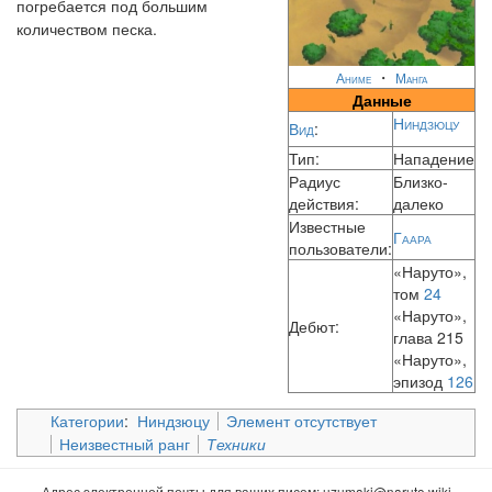
погребается под большим
количеством песка.
・
Аниме
Манга
Данные
Ниндзюцу
Вид
:
Тип:
Нападение
Радиус
Близко-
действия:
далеко
Известные
Гаара
пользователи:
«Наруто»,
том
24
«Наруто»,
Дебют:
глава 215
«Наруто»,
эпизод
126
Категории
:
Ниндзюцу
Элемент отсутствует
Неизвестный ранг
Техники
Адрес электронной почты для ваших писем:
uzumaki