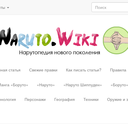
нты
ная статья
Свежие правки
Как писать статьи?
Правила
анга «Боруто»
«Наруто»
«Наруто Шиппуден»
«Боруто
онология
Персонажи
География
Техники
Оружие и 