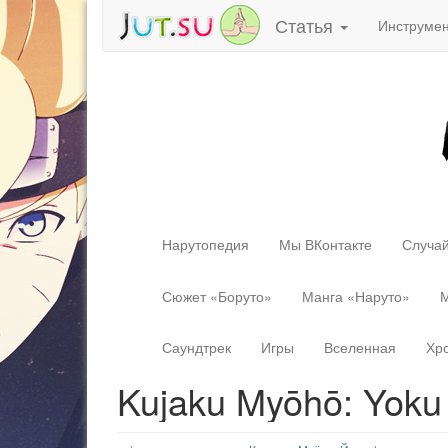
Статья
Инструме
Нарутопедия
Мы ВКонтакте
Случай
Сюжет «Боруто»
Манга «Наруто»
М
Саундтрек
Игры
Вселенная
Хр
Kujaku Myōhō: Yoku