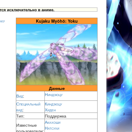
тся исключительно в аниме.
аку
Kujaku Myōhō: Yoku
Данные
Ниндзюцу
Вид
:
Специальный
Киндзюцу
вид
:
Хиден
Тип:
Поддержка
Акахоши
Известные
Натсухи
пользователи: