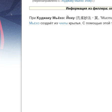
(перенаправлено с «
Куджаку Мьёхо: Йоку
»)
Информация из филлера: оп
При
Куджаку Мьёхо: Йоку
(孔雀妙法・翼,
"Мисти
Мьёхо
создаёт из
чакры
крылья. С помощью этой т