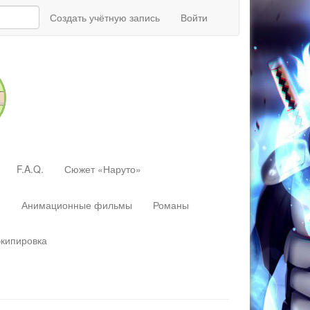
Создать учётную запись
Войти
F.A.Q.
Сюжет «Наруто»
»
Анимационные фильмы
Романы
экипировка
Перейти
к:
навигация
,
поиск