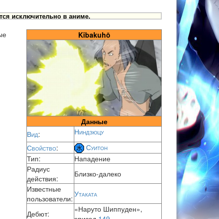
тся исключительно в аниме.
ые
Kibakuhō
Данные
Ниндзюцу
Вид
:
Суитон
Свойство
:
Тип:
Нападение
Радиус
Близко-далеко
действия:
Известные
Утаката
пользователи:
«Наруто Шиппуден»,
Дебют:
эпизод
149