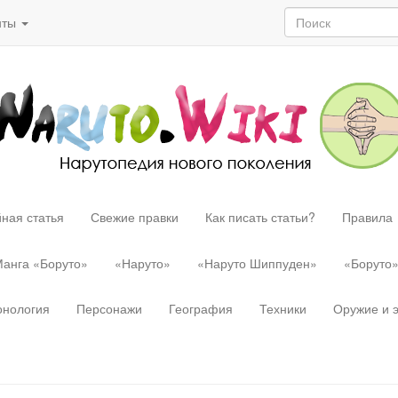
нты
ная статья
Свежие правки
Как писать статьи?
Правила
анга «Боруто»
«Наруто»
«Наруто Шиппуден»
«Боруто
онология
Персонажи
География
Техники
Оружие и 