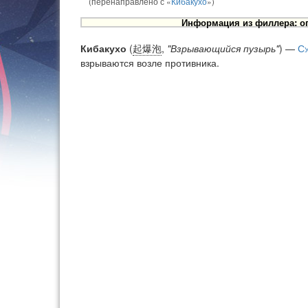
(перенаправлено с «
Кибакухо
»)
Информация из филлера: оп
Кибакухо
(
起爆泡
,
"Взрывающийся пузырь"
) —
Су
взрываются возле противника.