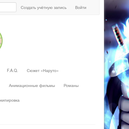
Создать учётную запись
Войти
F.A.Q.
Сюжет «Наруто»
»
Анимационные фильмы
Романы
экипировка
Перейти
к:
навигация
,
поиск