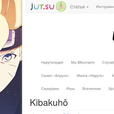
Статья
Инструме
Нарутопедия
Мы ВКонтакте
Случай
Сюжет «Боруто»
Манга «Наруто»
М
Саундтрек
Игры
Вселенная
Хр
Kibakuhō