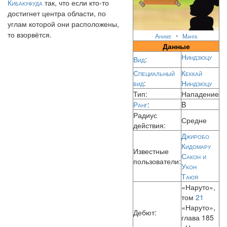
Кибакуфуда
так, что если кто-то
достигнет центра области, по
углам которой они расположены,
то взорвётся.
・
Аниме
Манга
Данные
Ниндзюцу
Вид
:
Специальный
Кеккай
вид
:
Ниндзюцу
Тип:
Нападение
Ранг
:
B
Радиус
Средне
действия:
Джиробо
Кидомару
Известные
Сакон и
пользователи:
Укон
Таюя
«Наруто»,
том
21
«Наруто»,
Дебют:
глава 185