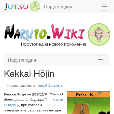
Нарутопедия
Toggl
naviga
Нарутопедия
Toggle
Перейти к:
навигация
,
поиск
navigati
Kekkai Hōjin
(перенаправлено с «
Кеккай Ходжин
»)
[1]
Кеккай Ходжин
(結界法陣,
"Метод
Kekkai Hōjin
формирования барьера"
) —
Кеккай
Ниндзюцу
, при котором
пользователь расставляет четыре