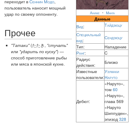
переходит в
Сеннин Модо
,
пользователь наносит мощный
・
Аниме
Манга
удар по своему оппоненту.
Данные
Тайдзюцу
Вид
:
Прочее
Специальный
Сендзюцу
вид
:
"Татаки"
(たたき,
"стучать"
Тип:
Нападение
или
"ударить по куску"
) —
Ранг
:
C
способ приготовление рыбы
Радиус
Близко
или мяса в японской кухне.
действия:
Известные
Узумаки
пользователи:
Наруто
«Наруто»,
том
60
«Наруто»,
Дебют:
глава 569
«Наруто
Шиппуден»,
эпизод
328