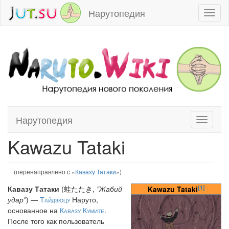
Нарутопедия
Toggl
naviga
Нарутопедия
Toggle
Перейти к:
навигация
,
поиск
navigati
Kawazu Tataki
(перенаправлено с «
Кавазу Татаки
»)
[1]
Кавазу Татаки
(蛙たたき,
"Жабий
Kawazu Tataki
удар"
) —
Тайдзюцу
Наруто,
основанное на
Кавазу Кумите
.
После того как пользователь